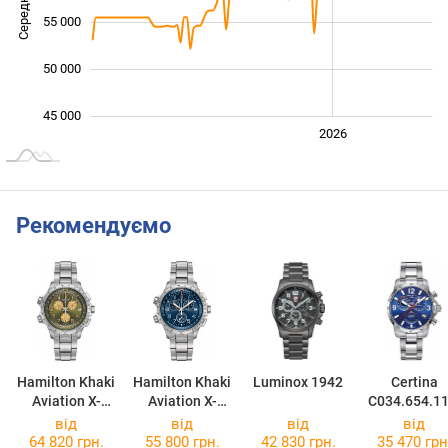
55 000
50 000
45 000
2024
2025
2028
2026
L
Рекомендуємо
Hamilton Khaki
Hamilton Khaki
Luminox 1942
Certina
Aviation X-
Aviation X-
C034.654.11
Wind GMT
Wind GMT
47.00
від
від
від
від
Chrono Quartz
H77922141
64 820 грн.
55 800 грн.
42 830 грн.
35 470 грн