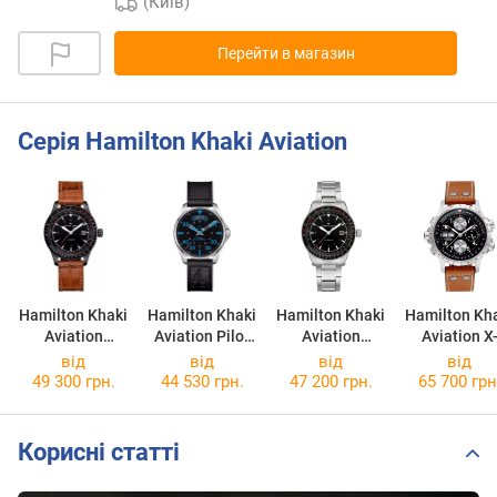
(Київ)
Перейти в магазин
Серія Hamilton Khaki Aviation
Hamilton Khaki
Hamilton Khaki
Hamilton Khaki
Hamilton Kh
Aviation
Aviation Pilot
Aviation
Aviation X
Converter
Day Date Auto
Converter
Wind Auto
від
від
від
від
H76625530
H64625731
H76615130
Chrono
49 300 грн.
44 530 грн.
47 200 грн.
65 700 грн
H7761653
Корисні статті