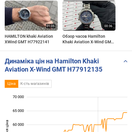
HAMILTON khaki Aviation
Обзор часов Hamilton
XWind GMT H77922141
Khaki Aviation X-Wind GMT
H77922141
Динаміка цін на Hamilton Khaki
Aviation X-Wind GMT H77912135
Ціна
К-сть магазинів
70 000
 000
 000
 000
65 000
Середня ціна
60 000
45 000