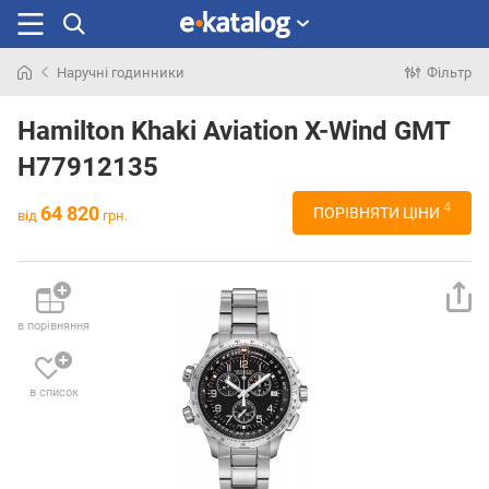
Наручні годинники
Фільтр
Шукали
раніше
Hamilton Khaki Aviation X-Wind GMT
H77912135
4
64 820
ПОРІВНЯТИ ЦІНИ
від
грн.
в порівняння
в список