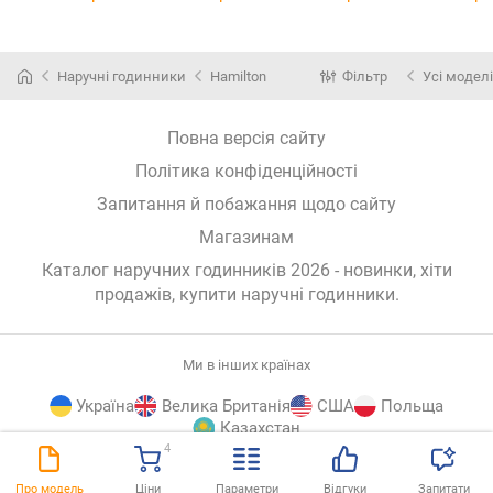
H77932160
Наручні годинники
Hamilton
Фільтр
Усі моделі
Повна версія сайту
Політика конфіденційності
Запитання й побажання щодо сайту
Магазинам
Каталог наручних годинників 2026 - новинки, хіти
продажів,
купити наручні годинники
.
Ми в інших країнах
Україна
Велика Британія
США
Польща
Казахстан
4
E-
© E-Katalog, 2026
ВГОРУ
Про модель
Ціни
Параметри
Відгуки
Запитати