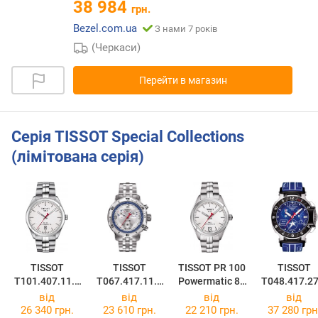
38 984
грн.
Bezel.com.ua
З нами 7 років
(Черкаси)
Перейти в магазин
Серія TISSOT Special Collections
(лімітована серія)
TISSOT
TISSOT
TISSOT PR 100
TISSOT
T101.407.11.0
T067.417.11.0
Powermatic 80
T048.417.27
11.00
37.01
Asian Games
47.00
від
від
від
від
Edition Lady
26 340 грн.
23 610 грн.
22 210 грн.
37 280 грн