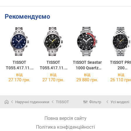
Рекомендуємо
TISSOT
TISSOT
TISSOT Seastar
TISSOT PR
T055.417.11.0
T055.417.11.0
1000 Quartz
200
47.00
57.00
Chronograph
Chronograp
від
від
від
від
T120.417.11.0
T114.417.11
27 170 грн.
27 170 грн.
29 880 грн.
26 110 грн
51.01
57.00
Наручні годинники
TISSOT
Фільтр
Усі моделі
Повна версія сайту
Політика конфіденційності