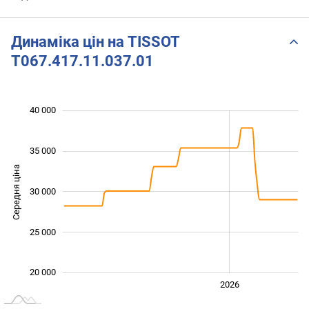
Динаміка цін на TISSOT
T067.417.11.037.01
40 000
 000
 000
 000
35 000
Середня ціна
30 000
20 000
25 000
20 000
2024
2025
2028
2026
L