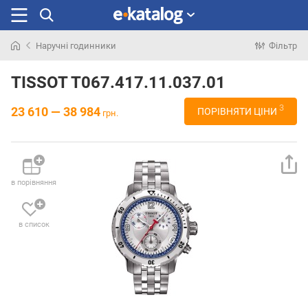
Наручні годинники
Фільтр
Шукали
раніше
TISSOT T067.417.11.037.01
3
23 610 — 38 984
ПОРІВНЯТИ ЦІНИ
грн.
в порівняння
в список