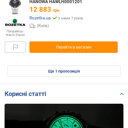
HANOWA HAWLH0001201
12 883
грн.
Rozetka.ua
З нами 7 років
(Київ)
Продавець:
Watch Planet
Перейти в магазин
ще
1
пропозиція
Корисні статті