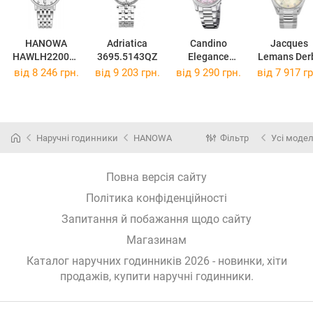
HANOWA
Adriatica
Candino
Jacques
HAWLH220050
3695.5143QZ
Elegance
Lemans Der
2
C4738/6
50-4H
від 8 246 грн.
від 9 203 грн.
від 9 290 грн.
від 7 917 гр
Наручні годинники
HANOWA
Фільтр
Усі модел
Повна версія сайту
Політика конфіденційності
Запитання й побажання щодо сайту
Магазинам
Каталог наручних годинників 2026 - новинки, хіти
продажів,
купити наручні годинники
.