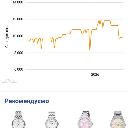
 000
 000
 000
 000
 000
 000
14 000
12 000
Середня ціна
10 000
10 000
8 000
6 000
2024
2025
2028
2026
L
Рекомендуємо