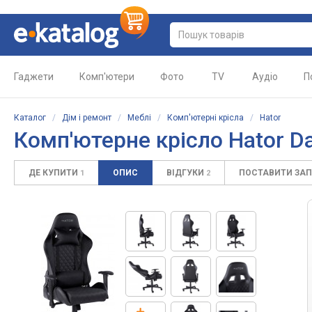
Гаджети
Комп'ютери
Фото
TV
Аудіо
П
Каталог
/
Дім і ремонт
/
Меблі
/
Комп'ютерні крісла
/
Hator
Комп'ютерне крісло Hator D
ДЕ КУПИТИ
ОПИС
ВІДГУКИ
ПОСТАВИТИ ЗА
1
2