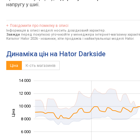
напругу у шиї.
Повідомити про помилку в описі
Інформація в описі моделі носить довідковий характер.
Завжди
перед покупкою уточнюйте у менеджера інтернет-магазину характе
Каталог Hator 2026
- новинки, хіти продажів і найактуальніші моделі Hator.
Динаміка цін на Hator Darkside
Ціна
К-сть магазинів
14 000
16 000
2 000
0
12 000
10 000
Ціна
10 000
8 000
6 000