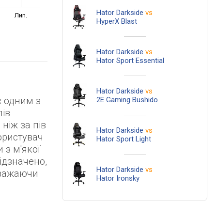
Hator Darkside
vs
Лип.
HyperX Blast
Hator Darkside
vs
Hator Sport Essential
Hator Darkside
vs
 одним з
2E Gaming Bushido
лів
ніж за пів
Hator Darkside
vs
ористувач
Hator Sport Light
 з м'якої
ідзначено,
Hator Darkside
vs
зважаючи
Hator Ironsky