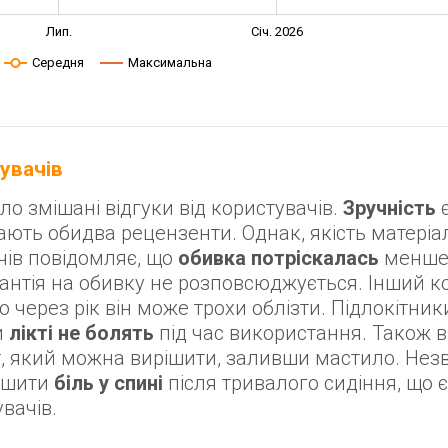
Лип.
Січ. 2026
Середня
Максимальна
тувачів
ло змішані відгуки від користувачів.
Зручність
є
ають обидва рецензенти. Однак, якість матеріа
чів повідомляє, що
обивка потріскалась
менше 
рантія на обивку не розповсюджується. Інший к
що через рік він може трохи облізти. Підлокітники
и
лікті не болять
під час використання. Також в
ьт, який можна вирішити, заливши мастило. Не
еншити
біль у спині
після тривалого сидіння, що є
вачів.