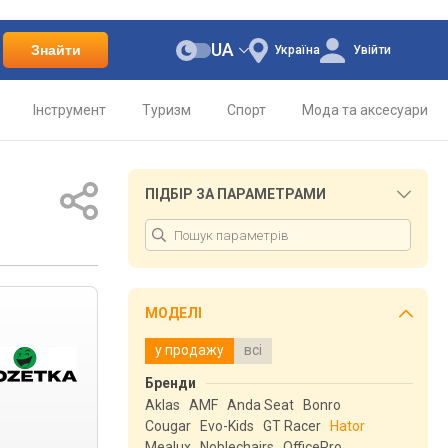
UA
Знайти
Україна
Увійти
Інструмент
Туризм
Спорт
Мода та аксесуари
ПІДБІР ЗА ПАРАМЕТРАМИ
МОДЕЛІ
у продажу
всі
Бренди
Aklas
AMF
Anda Seat
Bonro
Cougar
Evo-Kids
GT Racer
Hator
Mealux
Noblechairs
OfficePro