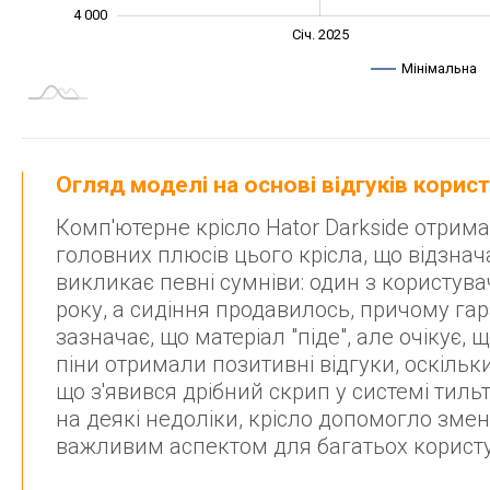
4 000
Січ. 2027
Лип.
Січ. 2025
L
Мінімальна
Огляд моделі на основі відгуків корис
Комп'ютерне крісло Hator Darkside отрима
головних плюсів цього крісла, що відзнач
викликає певні сумніви: один з користува
року, а сидіння продавилось, причому га
зазначає, що матеріал "піде", але очікує, 
піни отримали позитивні відгуки, оскільк
що з'явився дрібний скрип у системі тил
на деякі недоліки, крісло допомогло зм
важливим аспектом для багатьох користу