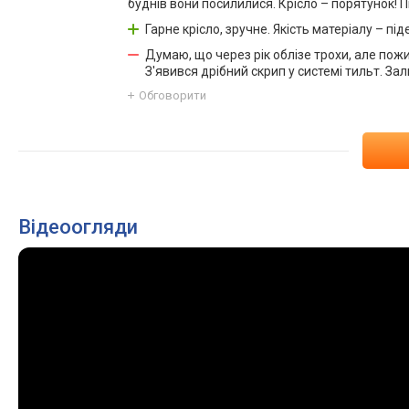
буднів вони посилилися. Крісло – порятунок! Піс
Гарне крісло, зручне. Якість матеріалу – піде.
Думаю, що через рік облізе трохи, але по
З'явився дрібний скрип у системі тильт. За
Обговорити
Відеоогляди