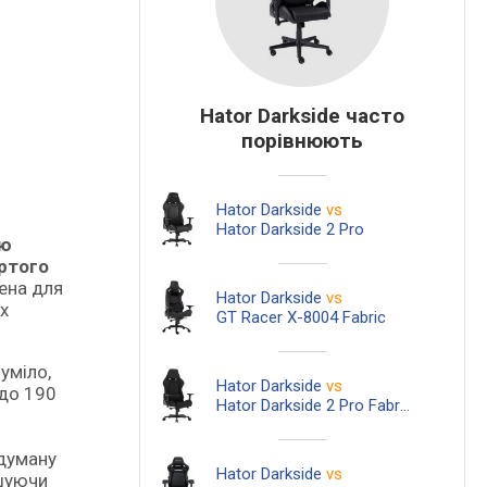
Hator Darkside часто
порівнюють
Hator Darkside
vs
Hator Darkside 2 Pro
ою
ртого
чена для
Hator Darkside
vs
х
GT Racer X-8004 Fabric
уміло,
Hator Darkside
vs
 до 190
Hator Darkside 2 Pro Fabric
одуману
Hator Darkside
vs
ншуючи