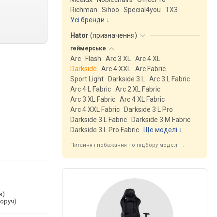
Richman
Sihoo
Special4you
ТX3
Усі бренди
Hator
(
призначення
)
геймерське
Arc
Flash
Arc 3 XL
Arc 4 XL
Darkside
Arc 4 XXL
Arc Fabric
Sport Light
Darkside 3 L
Arc 3 L Fabric
Arc 4 L Fabric
Arc 2 XL Fabric
Arc 3 XL Fabric
Arc 4 XL Fabric
Arc 4 XXL Fabric
Darkside 3 L Pro
Darkside 3 L Fabric
Darkside 3 M Fabric
Darkside 3 L Pro Fabric
Ще моделі
↓
Питання і побажання по підбору моделі →
з)
воруч)