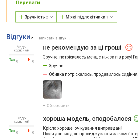
Переваги
Зручність
М'які підлокітники
2
1
Відгуки
→
2
Написати відгук
не рекомендую за ці гроші.
Відгук
корисний?
Зручне, потріскалось менше ніж за пів року! Г
Так
Ні
0
0
Зручне
Обивка потріскалось, продавилось сидіння
Обговорити
хороша модель, сподобалося
Відгук
корисний?
Крісло хороше, очікування виправдані!
Так
Ні
0
0
Після довгих днів просиджування за комп'ютер