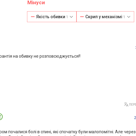
Мінуси
Якість обивки
Скрип у механізмі
1
1
арантія на обивку не розповсюджується!!
.
ПЕРЕ
ом почалися болі в спині, які спочатку були малопомітні. Але через