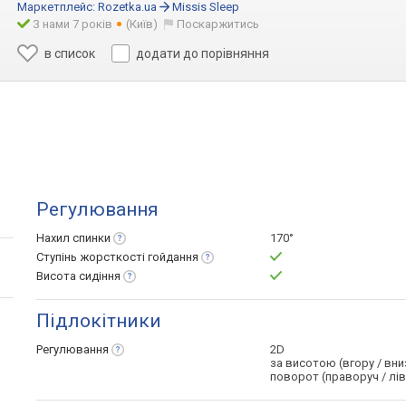
Маркетплейс:
Rozetka.ua
Missis Sleep
З нами 7 років
(Київ)
Поскаржитись
в список
додати до порівняння
Регулювання
Нахил
спинки
170°
Ступінь жорсткості
гойдання
Висота
сидіння
Підлокітники
Регулювання
2D
за висотою (вгору / вни
поворот (праворуч / лі