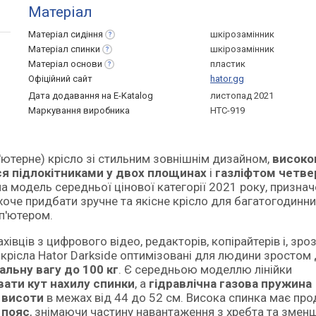
Матеріал
Матеріал
сидіння
шкірозамінник
Матеріал
спинки
шкірозамінник
Матеріал
основи
пластик
Офіційний сайт
hator.gg
Дата додавання на E-Katalog
листопад 2021
Маркування виробника
HTC-919
п'ютерне) крісло зі стильним зовнішнім дизайном,
висок
я підлокітниками у двох площинах
і
газліфтом четве
а модель середньої цінової категорії 2021 року, призна
 хоче придбати зручне та якісне крісло для багатогодинни
мп'ютером.
вців з цифрового відео, редакторів, копірайтерів і, зроз
 крісла Hator Darkside оптимізовані для людини зростом
льну вагу до 100 кг
. Є середньою моделлю лінійки
ати кут нахилу спинки
, а
гідравлічна газова пружина
 висоти
в межах від 44 до 52 см. Висока спинка має пр
 пояс
, знімаючи частину навантаження з хребта та зме