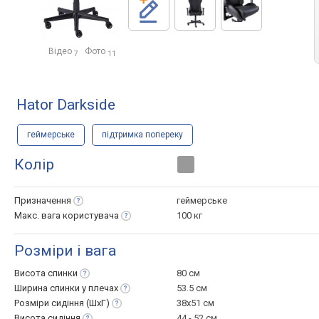
Відео
Фото
7
11
Hator Darkside
геймерське
підтримка попереку
Колір
Призначення
геймерське
Макс. вага
користувача
100 кг
Розміри і вага
Висота
спинки
80 см
Ширина спинки у
плечах
53.5 см
Розміри сидіння
(ШхГ)
38x51 см
Висота
сидіння
44 - 52 см