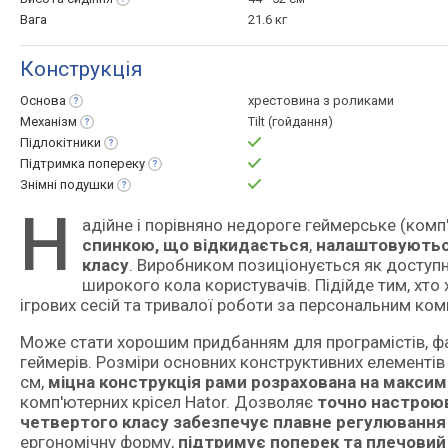
Вага
21.6 кг
Конструкція
Основа
хрестовина з роликами
Механізм
Tilt (гойдання)
Підлокітники
Підтримка
попереку
Знімні
подушки
Н
адійне і порівняно недороге геймерське (ком
спинкою, що відкидається
,
налаштовуютьс
класу
. Виробником позиціонується як доступн
широкого кола користувачів. Підійде тим, хто
ігрових сесій та тривалої роботи за персональним ко
Може стати хорошим придбанням для програмістів, фахі
геймерів. Розміри основних конструктивних елементів
см,
міцна конструкція рами розрахована на максима
комп'ютерних крісел Hator. Дозволяє
точно настроюв
четвертого класу забезпечує плавне регулювання
ергономічну форму,
підтримує поперек та плечовий