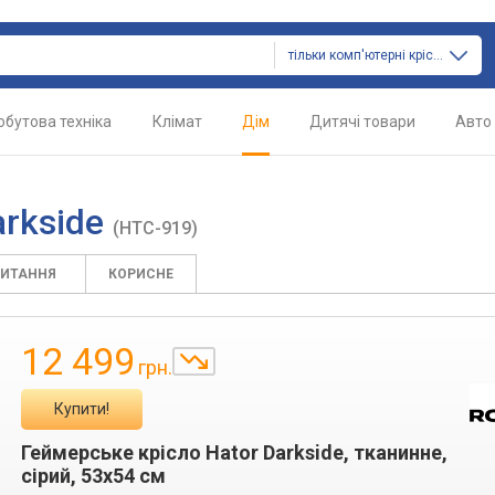
тільки комп'ютерні крісла
обутова техніка
Клімат
Дім
Дитячі товари
Авто
arkside
(HTC-919)
ПИТАННЯ
КОРИСНЕ
12 499
грн.
Купити!
Геймерське крісло Hator Darkside, тканинне,
сірий, 53x54 см