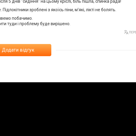
ля 5 днів "сидіння" на цьому кріслі, біль пішла, спинка рада!
 Підлокітники зроблені з якоїсь піни, м'які, лікті не болять.
живемо побачимо.
лити туди і проблему буде вирішено.
ПЕРЕ
Додати відгук