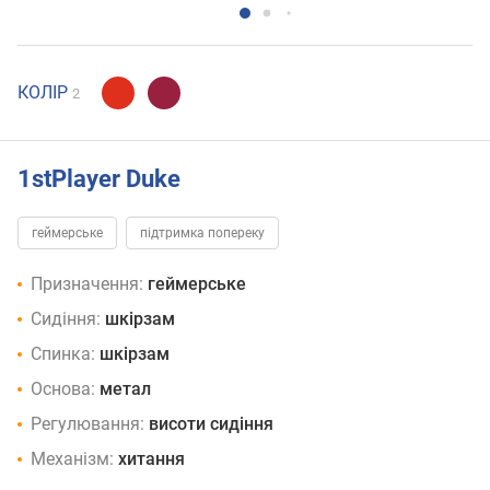
КОЛІР
2
1stPlayer Duke
геймерське
підтримка попереку
Призначення:
геймерське
Сидіння:
шкірзам
Спинка:
шкірзам
Основа:
метал
Регулювання:
висоти сидіння
Механізм:
хитання