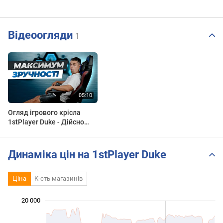
Відеоогляди
1
Огляд ігрового крісла
1stPlayer Duke - Дійсно
зручне та якісне крісло.
Динаміка цін на 1stPlayer Duke
Ціна
К-сть магазинів
20 000
 000
 000
 000