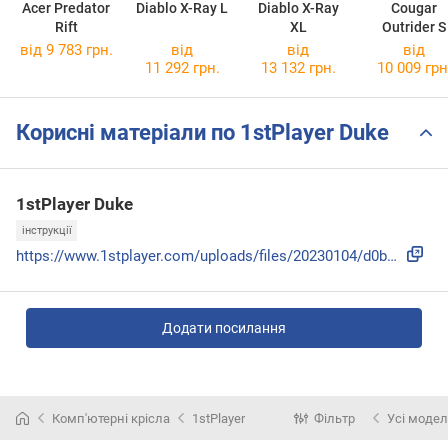
Acer Predator
Diablo X-Ray L
Diablo X-Ray
Cougar
Rift
XL
Outrider S
від 9 783 грн.
від
від
від
11 292 грн.
13 132 грн.
10 009 грн
Корисні матеріали по 1stPlayer Duke
1stPlayer Duke
інструкції
https://www.1stplayer.com/uploads/files/20230104/d0b55e5010...
Додати посилання
Комп'ютерні крісла
1stPlayer
Фільтр
Усі модел