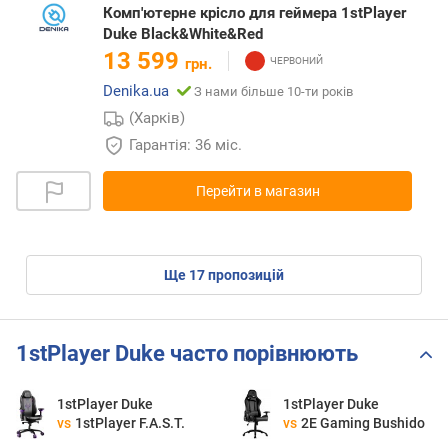
Комп'ютерне крісло для геймера 1stPlayer
Duke Black&White&Red
13 599
грн.
Denika.ua
З нами більше 10-ти років
(Харків)
Гарантія: 36 міс.
Перейти в магазин
ще
17
пропозицій
1stPlayer Duke часто порівнюють
1stPlayer Duke
1stPlayer Duke
vs
1stPlayer F.A.S.T.
vs
2E Gaming Bushido