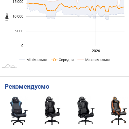
15 000
Ціна
10 000
10 000
5 000
0
2024
2025
2028
2026
L
Мінімальна
Середня
Максимальна
Рекомендуємо