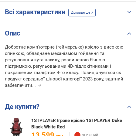
Всі характеристики
Докладніше
Опис
Добротне комп'ютерне (геймерське) крісло з високою
спинкою, обладнане механізмом гойдання та
регулювання кута нахилу, розвиненою бічною
підтримкою, регульованими 4D-підлокітниками і
покращеним газліфтом 4-го класу. Позиціонується як
продукт середньої цінової категорії 2023 року, здатний
забезпечити
...
Де купити?
1STPLAYER Ігрове крісло 1STPLAYER Duke
Black White Red
13 599
грн.