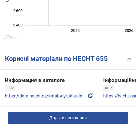
2 600
2 400
2024
2027
2025
2026
L
Корисні матеріали по HECHT 655
Информация в каталоге
Інформаційна
інше
інше
https://data.hecht.cz/katalogy/aktualni_cz/Katalog_CZ_2019_...
Додати посилання