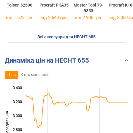
Tolsen 62600
Procraft PKA35
Master Tool 79-
Procraft K1
9853
від 1 525 грн.
від 2 640 грн.
від 2 906 грн.
від 2 050 гр
Всі аксесуари для HECHT 655
Динаміка цін на HECHT 655
Ціна
К-сть магазинів
3 400
 000
 200
 600
3 200
Середня ціна
3 000
2 400
2 800