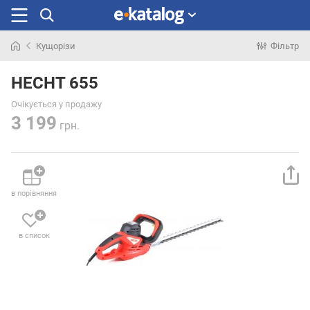
Кущорізи
Фільтр
Шукали
раніше
HECHT 655
Очікується у продажу
3 199
грн.
в порівняння
в список