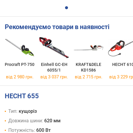
Рекомендуємо товари в наявності
Procraft PT-750
Einhell GC-EH
KRAFT&DELE
HECHT 61
6055/1
KD1586
від 2 980 грн.
від 3 037 грн.
від 2 715 грн.
від 3 229 гр
HECHT 655
Тип:
кущоріз
Довжина шини:
620 мм
Потужність:
600 Вт