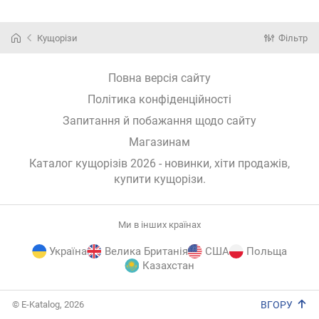
Кущорізи
Фільтр
Повна версія сайту
Політика конфіденційності
Запитання й побажання щодо сайту
Магазинам
Каталог кущорізів 2026 - новинки, хіти продажів,
купити кущорізи
.
Ми в інших країнах
Україна
Велика Британія
США
Польща
Казахстан
E-
© E-Katalog, 2026
ВГОРУ
Katalog