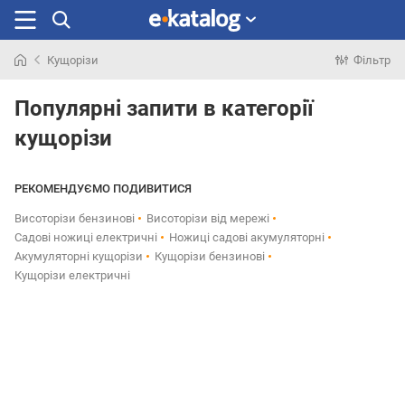
Кущорізи
Фільтр
Шукали
раніше
Популярні запити в категорії
кущорізи
РЕКОМЕНДУЄМО ПОДИВИТИСЯ
Висоторізи бензинові
Висоторізи від мережі
Садові ножиці електричні
Ножиці садові акумуляторні
Акумуляторні кущорізи
Кущорізи бензинові
Кущорізи електричні