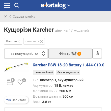
Садова техніка
Шукали
раніше
Кущорізи Karcher
ціни
на 17 моделей
Karcher
очистити
за популярністю
Фільтр
1
Сортувати
Karcher PSW 18-20 Battery 1.444-010.0
з
телескопічний
без акумулятора
а
п
Тип:
висоторіз, акумуляторний
о
Акумулятор:
18 В, немає
п
Довжина шини:
200 мм
у
Довжина штанги:
300 см
л
Запитати
Вага:
3.8 кг
я
р