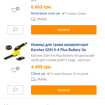
з
6 663
грн.
у
б
Nota-bene.com.ua
З нами 3 роки
і
(Київ)
в
(
Купити!
м
м
)
Ножиці для трави акумуляторні
Karcher GSH 4-4 Plus Battery Se
к
р
Karcher GSH 4-4 Plus Battery Se Ідеальний
о
засіб для точних робіт у саду - легкі
ак…
к
4 499
грн.
л
Citrus.ua
З нами більше 10-ти років
а
(Київ)
н
ц
ю
Купити!
г
а
(