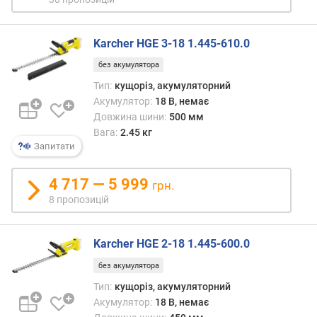
в
и
х
Karcher HGE 3-18 1.445-610.0
з
без акумулятора
а
Тип:
кущоріз, акумуляторний
в
Акумулятор:
18 В, немає
і
Довжина шини:
500 мм
д
Вага:
2.45 кг
г
Запитати
у
к
а
4 717 — 5 999
грн.
м
8 пропозицій
и
з
Karcher HGE 2-18 1.445-600.0
а
д
без акумулятора
а
Тип:
кущоріз, акумуляторний
т
Акумулятор:
18 В, немає
о