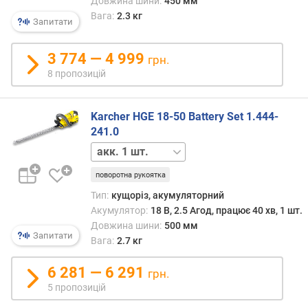
Довжина шини:
450 мм
ю
Вага:
2.3 кг
Запитати
д
о
д
3 774 — 4 999
грн.
а
8 пропозицій
в
а
н
Karcher HGE 18-50 Battery Set 1.444-
н
241.0
я
акк.
відсутній
з
поворотна рукоятка
а
Тип:
кущоріз, акумуляторний
к
і
Акумулятор:
18 В, 2.5 Агод, працює 40 хв, 1 шт.
л
Довжина шини:
500 мм
Запитати
ь
Вага:
2.7 кг
к
і
6 281 — 6 291
грн.
с
5 пропозицій
т