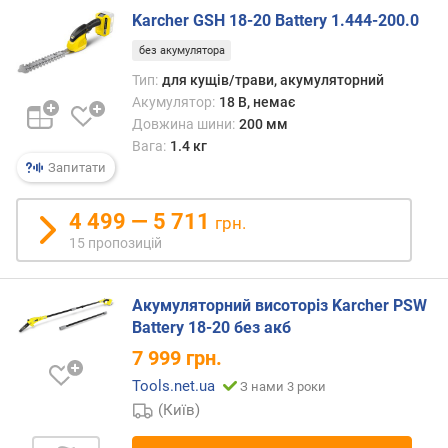
)
Karcher GSH 18-20 Battery 1.444-200.0
р
без акумулятора
і
Тип:
для кущів/трави, акумуляторний
в
Акумулятор:
18 В, немає
е
Довжина шини:
200 мм
н
Вага:
1.4 кг
ь
Запитати
ш
у
4 499 — 5 711
м
грн.
у
15 пропозицій
(
д
Б
Акумуляторний висоторіз Karcher PSW
)
Battery 18-20 без акб
7 999
грн.
в
а
Tools.net.ua
З нами 3 роки
г
(Київ)
а