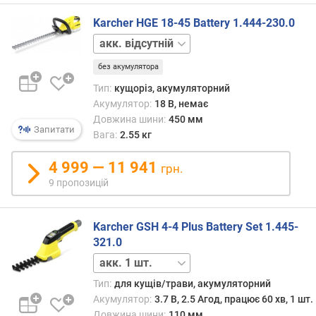
ю
п
Karcher HGE 18-45 Battery 1.444-230.0
р
акк.
о
1
п
без акумулятора
шт.
о
Тип:
кущоріз, акумуляторний
з
Акумулятор:
18 В, немає
и
Довжина шини:
450 мм
ц
Запитати
Вага:
2.55 кг
і
й
4 999 — 11 941
грн.
9 пропозицій
п
о
т
Karcher GSH 4-4 Plus Battery Set 1.445-
у
321.0
ж
акк.
н
відсутній
Тип:
для кущів/трави, акумуляторний
і
с
Акумулятор:
3.7 В, 2.5 Агод, працює 60 хв, 1 шт.
т
Довжина шини:
110 мм