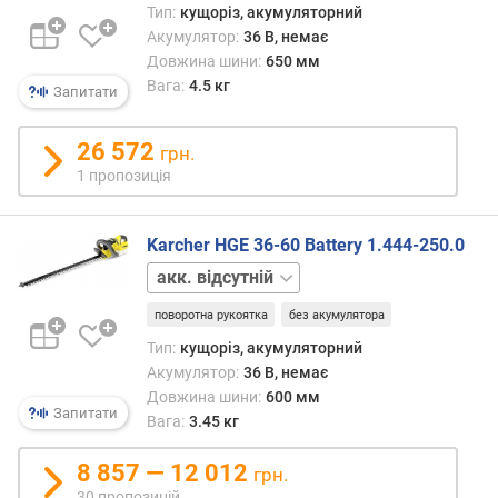
о
Тип:
кущоріз, акумуляторний
г
Акумулятор:
36 В, немає
и
Довжина шини:
650 мм
х
Вага:
4.5 кг
Запитати
в
26 572
і
грн.
д
1 пропозиція
д
о
р
Karcher HGE 36-60 Battery 1.444-250.0
о
акк.
г
1
и
поворотна рукоятка
без акумулятора
шт.
х
Тип:
кущоріз, акумуляторний
д
Акумулятор:
36 В, немає
о
Довжина шини:
600 мм
д
Запитати
Вага:
3.45 кг
е
ш
8 857 — 12 012
грн.
е
30 пропозицій