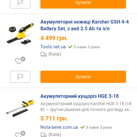
(
Купити!
к
г
)
Акумуляторні ножиці Karcher GSH 4-4
Battery Set, з акб 2.5 Ah та з/п
д
4 499
грн.
о
в
Tools.net.ua
З нами 3 роки
ж
(Київ)
и
н
а
ш
Купити!
и
н
Акумуляторний кущоріз HGE 3-18
и
(
Акумуляторний кущоріз Kärcher HGE 3-18 (18
м
В) — зручне рішення для точного догляду
за…
м
5 711
грн.
)
Nota-bene.com.ua
З нами 3 роки
(Київ)
д