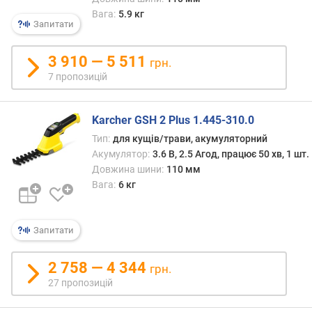
ь
Вага:
5.9 кг
Запитати
(
В
т
3 910 — 5 511
грн.
)
7 пропозицій
п
о
Karcher GSH 2 Plus 1.445-310.0
т
Тип:
для кущів/трави, акумуляторний
у
Акумулятор:
3.6 В, 2.5 Агод, працює 50 хв, 1 шт.
ж
Довжина шини:
110 мм
н
Вага:
6 кг
і
с
т
Запитати
ь
(
к
2 758 — 4 344
грн.
.
27 пропозицій
с
.