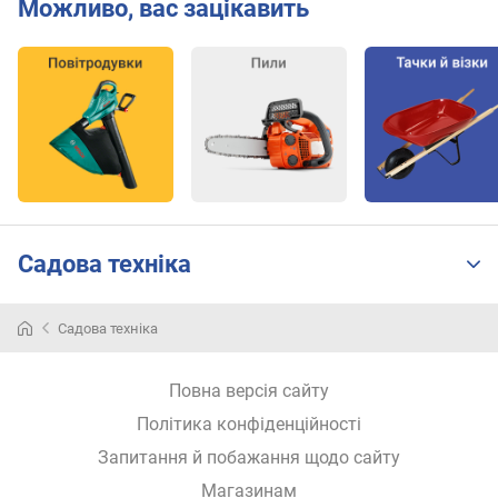
Можливо, вас зацікавить
"
)
ш
в
и
д
к
і
с
т
Садова техніка
ь
л
а
Садова техніка
н
ц
Повна версія сайту
ю
г
Політика конфіденційності
а
Запитання й побажання щодо сайту
(
м
Магазинам