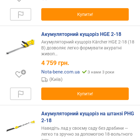
о
в
Купити!
ж
и
н
Акумуляторний кущоріз HGE 2-18
а
Акумуляторний кущоріз Kärcher HGE 2-18 (18
ш
В) дозволяє легко формувати акуратні
т
живоп…
а
4 759
грн.
н
г
Nota-bene.com.ua
З нами 3 роки
и
(Київ)
(
с
Купити!
м
)
Акумуляторний кущоріз на штанзі PHG
к
2-18
р
Наведіть лад у своєму саду без драбини —
о
легко та зручно за допомогою 18-вольтного
к
аку…