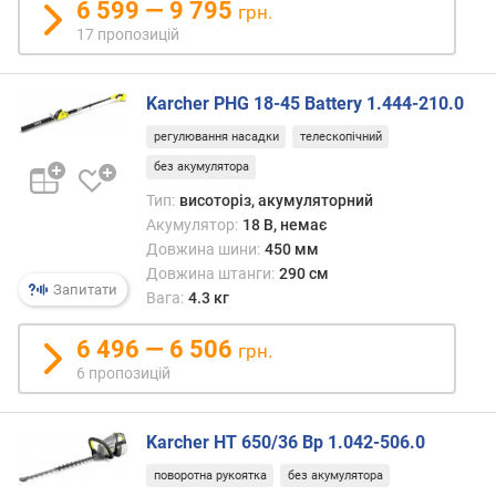
6 599 — 9 795
грн.
н
17 пропозицій
і
с
т
Karcher PHG 18-45 Battery 1.444-210.0
ю
регулювання насадки
телескопічний
в
без акумулятора
і
Тип:
висоторіз, акумуляторний
д
Акумулятор:
18 В, немає
д
Довжина шини:
450 мм
е
ш
Довжина штанги:
290 см
Запитати
е
Вага:
4.3 кг
в
и
6 496 — 6 506
грн.
х
6 пропозицій
д
о
д
Karcher HT 650/36 Bp 1.042-506.0
о
поворотна рукоятка
без акумулятора
р