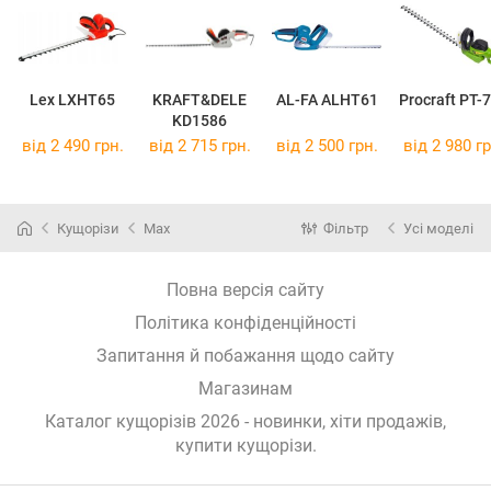
Lex LXHT65
KRAFT&DELE
AL-FA ALHT61
Procraft PT-
KD1586
від 2 490 грн.
від 2 715 грн.
від 2 500 грн.
від 2 980 гр
Кущорізи
Max
Фільтр
Усі моделі
Повна версія сайту
Політика конфіденційності
Запитання й побажання щодо сайту
Магазинам
Каталог кущорізів 2026 - новинки, хіти продажів,
купити кущорізи
.