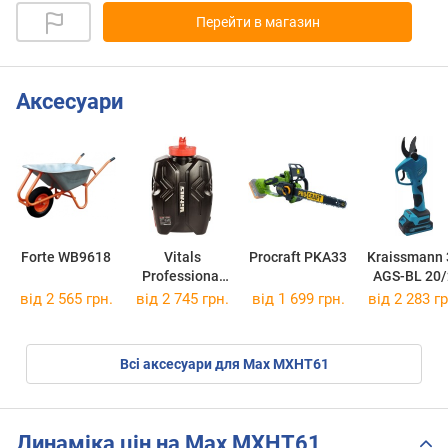
Перейти в магазин
Аксесуари
Forte WB9618
Vitals
Procraft PKA33
Kraissmann 
Professional
AGS-BL 20/
Sm 312omb Kit
від 2 565 грн.
від 2 745 грн.
від 1 699 грн.
від 2 283 гр
Всі аксесуари для Max MXHT61
Динаміка цін на Max MXHT61