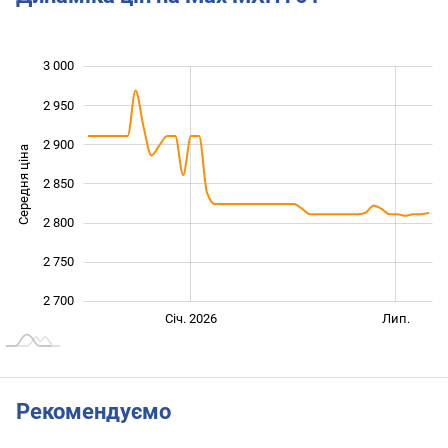
3 000
 600
 650
 050
2 950
2 900
Середня ціна
2 850
2 700
2 800
2 750
2 700
Січ. 2027
Лип.
Січ. 2026
Лип.
L
Рекомендуємо