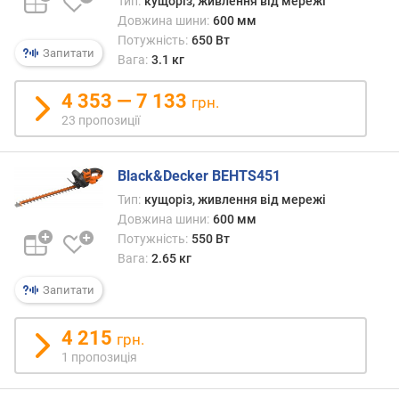
(
Тип:
кущоріз, живлення від мережі
к
Довжина шини:
600 мм
г
Потужність:
650 Вт
Запитати
)
Вага:
3.1 кг
д
4 353 — 7 133
грн.
о
23 пропозиції
в
ж
и
Black&Decker BEHTS451
н
Тип:
кущоріз, живлення від мережі
а
Довжина шини:
600 мм
ш
Потужність:
550 Вт
и
Вага:
2.65 кг
н
и
Запитати
(
м
4 215
м
грн.
)
1 пропозиція
д