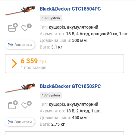
в
и
Black&Decker GTC18504PC
х
18V System
з
Тип:
кущоріз, акумуляторний
а
Акумулятор:
18 В, 4 Агод, працює 80 хв, 1 шт.
в
Довжина шини:
500 мм
і
Запитати
Вага:
3.1 кг
д
г
6 359
грн.
у
1 пропозиція
к
а
м
Black&Decker GTC18502PC
и
18V System
з
Тип:
кущоріз, акумуляторний
а
Акумулятор:
18 В, 2 Агод, 1 шт.
д
Довжина шини:
450 мм
а
Запитати
Вага:
2.75 кг
т
о