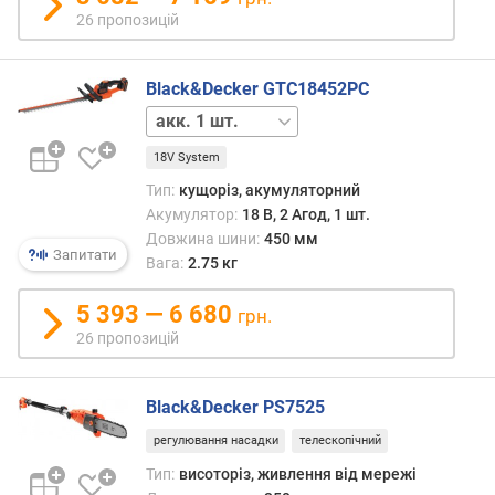
н
26 пропозицій
і
с
Black&Decker GTC18452PC
т
ю
акк.
відсутній
в
18V System
і
Тип:
кущоріз, акумуляторний
д
Акумулятор:
18 В, 2 Агод, 1 шт.
д
Довжина шини:
450 мм
е
Запитати
Вага:
2.75 кг
ш
е
5 393 — 6 680
грн.
в
26 пропозицій
и
х
д
Black&Decker PS7525
о
д
регулювання насадки
телескопічний
о
Тип:
висоторіз, живлення від мережі
р