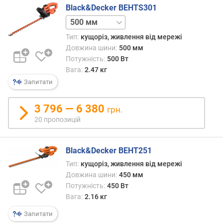
о
Black&Decker BEHTS301
в
550 мм
ж
Тип:
кущоріз, живлення від мережі
и
Довжина шини:
500 мм
н
а
Потужність:
500 Вт
ш
Вага:
2.47 кг
т
Запитати
а
н
3 796 — 6 380
грн.
г
20 пропозицій
и
(
с
Black&Decker BEHT251
м
)
Тип:
кущоріз, живлення від мережі
Довжина шини:
450 мм
к
Потужність:
450 Вт
р
Вага:
2.16 кг
о
Запитати
к