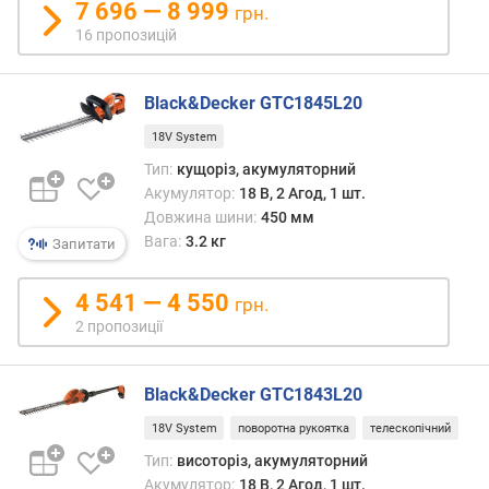
7 696 — 8 999
грн.
ю
16 пропозицій
д
о
д
Black&Decker GTC1845L20
а
в
18V System
а
Тип:
кущоріз, акумуляторний
н
Акумулятор:
18 В, 2 Агод, 1 шт.
н
Довжина шини:
450 мм
я
Вага:
3.2 кг
Запитати
з
а
4 541 — 4 550
грн.
к
2 пропозиції
і
л
ь
Black&Decker GTC1843L20
к
і
18V System
поворотна рукоятка
телескопічний
с
Тип:
висоторіз, акумуляторний
т
Акумулятор:
18 В, 2 Агод, 1 шт.