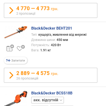
з
у
4 770 — 4 773
грн.
б
2 пропозиції
і
в
(
Black&Decker BEHT201
м
Тип:
кущоріз, живлення від мережі
м
Довжина шини:
450 мм
)
Потужність:
420 Вт
Вага:
1.91 кг
к
р
о
Запитати
к
л
2 889 — 4 575
грн.
а
26 пропозицій
н
ц
ю
Black&Decker BCSS18B
г
акк.
а
1
(