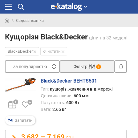
Садова техніка
Шукали
раніше
Кущорізи Black&Decker
ціни
на 32 моделі
Black&Decker
очистити
за популярністю
Фільтр
1
Сортувати
Black&Decker BEHTS501
з
Тип:
кущоріз, живлення від мережі
а
Довжина шини:
600 мм
п
Потужність:
600 Вт
о
Вага:
2.65 кг
п
у
Запитати
л
я
3 682 — 7 169
р
грн.