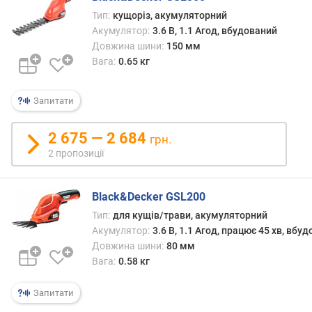
ь
Тип:
кущоріз, акумуляторний
(
Акумулятор:
3.6 В, 1.1 Агод, вбудований
В
Довжина шини:
150 мм
т
Вага:
0.65 кг
)
п
Запитати
о
т
2 675 — 2 684
грн.
у
2 пропозиції
ж
н
і
Black&Decker GSL200
с
Тип:
для кущів/трави, акумуляторний
т
Акумулятор:
3.6 В, 1.1 Агод, працює 45 хв, вбу
ь
(
Довжина шини:
80 мм
к
Вага:
0.58 кг
.
с
Запитати
.