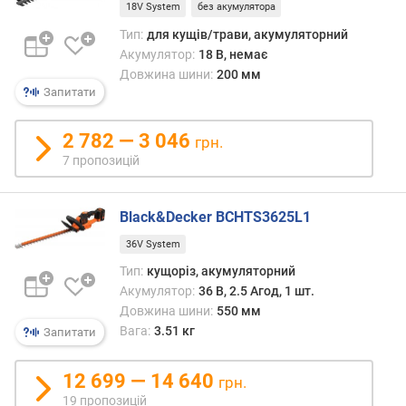
18V System
без акумулятора
шт.
"
Тип:
для кущів/трави, акумуляторний
)
Акумулятор:
18 В, немає
ш
Довжина шини:
200 мм
в
Запитати
и
д
2 782 — 3 046
грн.
к
7 пропозицій
і
с
т
Black&Decker BCHTS3625L1
ь
л
36V System
а
Тип:
кущоріз, акумуляторний
н
Акумулятор:
36 В, 2.5 Агод, 1 шт.
ц
Довжина шини:
550 мм
ю
Вага:
3.51 кг
Запитати
г
а
(
12 699 — 14 640
грн.
м
19 пропозицій