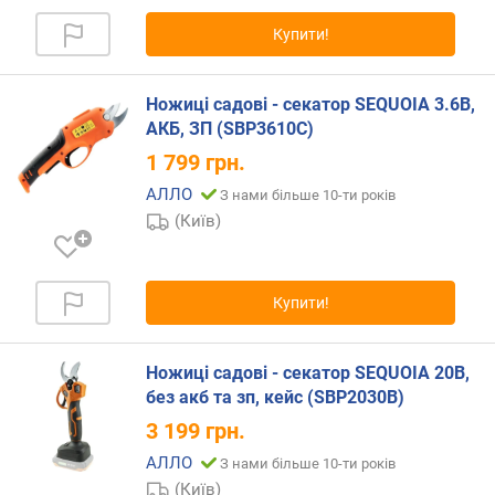
)
Купити!
о
б
'
Ножиці садові - секатор SEQUOIA 3.6В,
є
АКБ, ЗП (SBP3610C)
м
1 799
грн.
д
в
АЛЛО
З нами більше 10-ти років
и
(Київ)
г
у
н
а
Купити!
(
с
м
Ножиці садові - секатор SEQUOIA 20В,
³
без акб та зп, кейс (SBP2030B)
)
3 199
грн.
АЛЛО
о
З нами більше 10-ти років
б
(Київ)