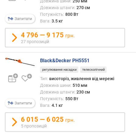
Довжина шини:
250 мм
о
Довжина штанги:
270 см
г
Потужність:
800 Вт
и
Запитати
Вага:
3.5 кг
х
4 796 — 9 175
в
грн.
і
27 пропозицій
д
д
о
Black&Decker PH5551
р
регулювання насадки
телескопічний
о
г
Тип:
висоторіз, живлення від мережі
и
Довжина шини:
510 мм
х
Довжина штанги:
230 см
д
Потужність:
550 Вт
Запитати
о
Вага:
4.1 кг
д
е
6 015 — 6 025
грн.
ш
5 пропозицій
е