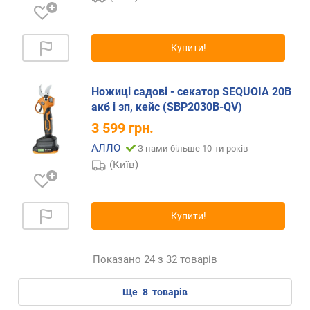
'
є
м
Купити!
п
а
л
Ножиці садові - секатор SEQUOIA 20В
и
акб і зп, кейс (SBP2030B-QV)
в
н
3 599
грн.
о
АЛЛО
З нами більше 10-ти років
г
(Київ)
о
б
а
к
Купити!
а
(
л
Показано 24 з 32 товарів
)
ще
8
товарів
є