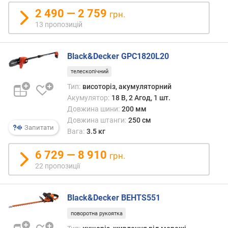
)
2 490 — 2 759
грн.
13 пропозицій
р
і
в
Black&Decker GPC1820L20
е
н
телескопічний
ь
Тип:
висоторіз, акумуляторний
ш
Акумулятор:
18 В, 2 Агод, 1 шт.
у
Довжина шини:
200 мм
м
Довжина штанги:
250 см
у
Запитати
Вага:
3.5 кг
(
д
6 729 — 8 910
Б
грн.
)
22 пропозиції
в
а
Black&Decker BEHTS551
г
поворотна рукоятка
а