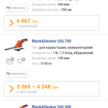
ю
Довжина шини:
430 мм
п
Запитати
Довжина штанги:
198 см
р
о
6 467
грн.
п
1 пропозиція
о
з
и
Black&Decker GSL700
ц
і
Тип:
для кущів/трави, акумуляторний
й
Акумулятор:
7 В, 1.2 Агод, вбудований
Довжина шини:
150 мм
Вага:
0.65 кг
п
о
Запитати
т
у
3 369 — 4 348
грн.
ж
6 пропозицій
н
і
с
Black&Decker GSL300
т