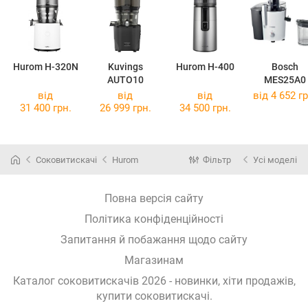
Hurom H-320N
Kuvings
Hurom H-400
Bosch
AUTO10
MES25A0
від
від
від
від 4 652 гр
31 400 грн.
26 999 грн.
34 500 грн.
Соковитискачі
Hurom
Фільтр
Усі моделі
Повна версія сайту
Політика конфіденційності
Запитання й побажання щодо сайту
Магазинам
Каталог соковитискачів 2026 - новинки, хіти продажів,
купити соковитискачі
.