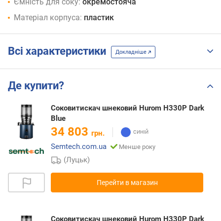
Ємність для соку:
окремостояча
Матеріал корпуса:
пластик
Всі характеристики
Докладніше
Де купити?
Соковитискач шнековий Hurom H330P Dark
Blue
34 803
грн.
Semtech.com.ua
Менше року
(Луцьк)
Перейти в магазин
Соковитискач шнековий Hurom H330P Dark