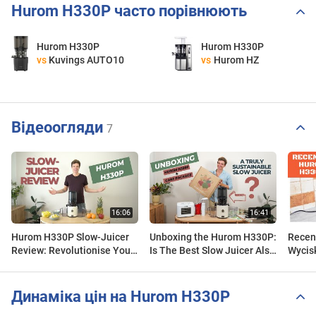
Hurom H330P часто порівнюють
Hurom H330P
Hurom H330P
vs
Kuvings AUTO10
vs
Hurom HZ
Відеоогляди
7
Hurom H330P Slow-Juicer
Unboxing the Hurom H330P:
Recen
Review: Revolutionise Your
Is The Best Slow Juicer Also
Wycis
Juicing Experience
Sustainable Now???
do gęs
soków
Динаміка цін на Hurom H330P