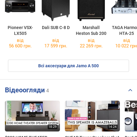
Pioneer VSX-
Dali SUB C-8 D
Marshall
TAGA Harmo
LX505
Heston Sub 200
HTA-25
від
від
від
від
56 600 грн.
17 599 грн.
22 269 грн.
10 022 грн
Всі аксесуари для Jamo A 500
Відеоогляди
4