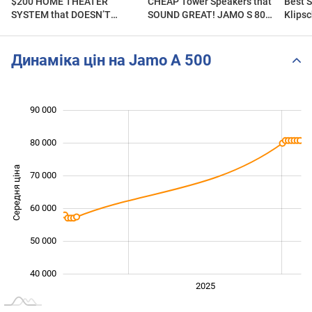
$200 HOME THEATER
CHEAP Tower Speakers that
Best 
SYSTEM that DOESN’T
SOUND GREAT! JAMO S 809
Klips
SUCK! Jamo S803
Tower Speaker REVIEW
v SVS
SPEAKERS Review
Diamo
Динаміка цін на Jamo A 500
 000
 000
 000
 000
 000
 000
90 000
80 000
Середня ціна
70 000
45 000
60 000
50 000
40 000
2024
2026
2027
2025
L