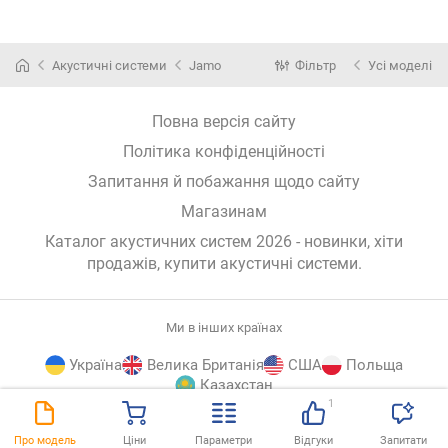
Акустичні системи
Jamo
Фільтр
Усі моделі
Повна версія сайту
Політика конфіденційності
Запитання й побажання щодо сайту
Магазинам
Каталог акустичних систем 2026 - новинки, хіти
продажів,
купити акустичні системи
.
Ми в інших країнах
Україна
Велика Британія
США
Польща
Казахстан
1
E-
© E-Katalog, 2026
ВГОРУ
Про модель
Ціни
Параметри
Відгуки
Запитати