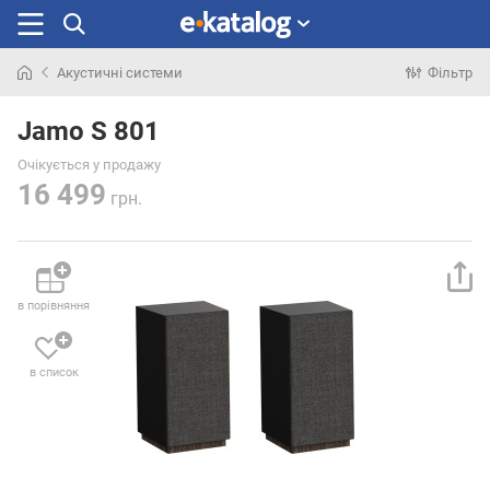
Акустичні системи
Фільтр
Шукали
раніше
Jamo S 801
Очікується у продажу
16 499
грн.
в порівняння
в список