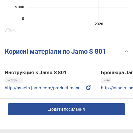
5 000
0
2024
2025
2028
2026
L
Корисні матеріали по Jamo S 801
Инструкция к Jamo S 801
Брошюра Jam
інструкції
інше
http://assets.jamo.com/product-manuals/Jamo-Studio-8-Series...
Додати посилання