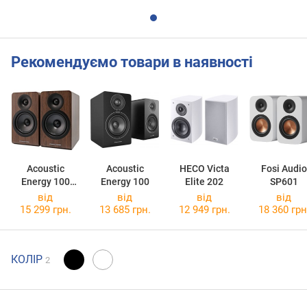
Рекомендуємо товари в наявності
Acoustic
Acoustic
HECO Victa
Fosi Audio
Energy 100
Energy 100
Elite 202
SP601
MkII
від
від
від
від
15 299 грн.
13 685 грн.
12 949 грн.
18 360 грн
КОЛІР
2