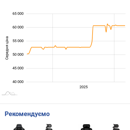
65 000
 000
 000
 000
60 000
Середня ціна
55 000
40 000
50 000
45 000
40 000
2024
2026
2027
2025
L
Рекомендуємо