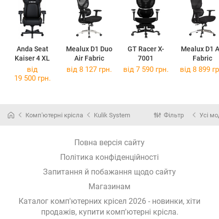
Anda Seat
Mealux D1 Duo
GT Racer X-
Mealux D1 A
Kaiser 4 XL
Air Fabric
7001
Fabric
від
від 8 127 грн.
від 7 590 грн.
від 8 899 гр
19 500 грн.
Комп'ютерні крісла
Kulik System
Фільтр
Усі мо
Повна версія сайту
Політика конфіденційності
Запитання й побажання щодо сайту
Магазинам
Каталог комп'ютерних крісел 2026 - новинки, хіти
продажів,
купити комп'ютерні крісла
.