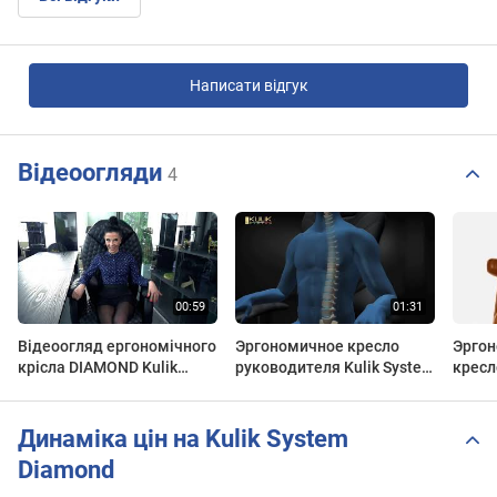
Написати відгук
Відеоогляди
4
Відеоогляд ергономічного
Эргономичное кресло
Эргон
крісла DIAMOND Kulik
руководителя Kulik System
кресл
System
Diamond
DIAM
Динаміка цін на Kulik System
Diamond