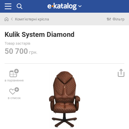
Комп'ютерні крісла
Фільтр
Шукали
раніше
Kulik System Diamond
Товар застарів
50 700
грн.
в порівняння
в список