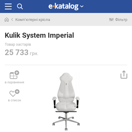
Комп'ютерні крісла
Фільтр
Шукали
раніше
Kulik System Imperial
Товар застарів
25 733
грн.
в порівняння
в список