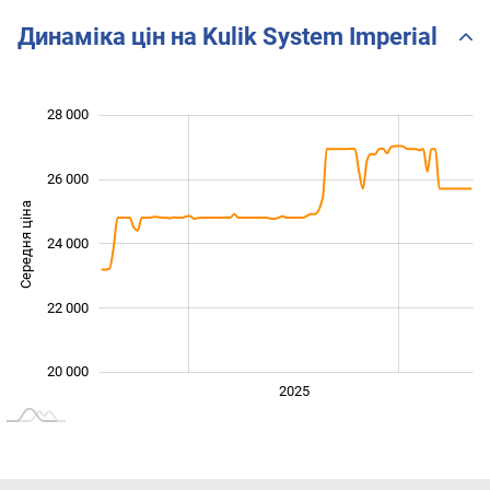
Динаміка цін на Kulik System Imperial
 000
 000
 000
 000
 000
 000
28 000
26 000
Середня ціна
24 000
21 000
22 000
20 000
2024
2026
2027
2025
L