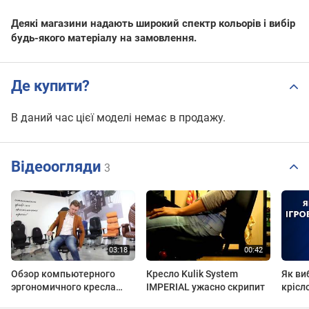
Деякі магазини надають широкий спектр кольорів і вибір
будь-якого матеріалу на замовлення.
Де купити?
В даний час цієї моделі немає в продажу.
Відеоогляди
3
Обзор компьютерного
Кресло Kulik System
Як ви
эргономичного кресла
IMPERIAL ужасно скрипит
крісл
Imperial