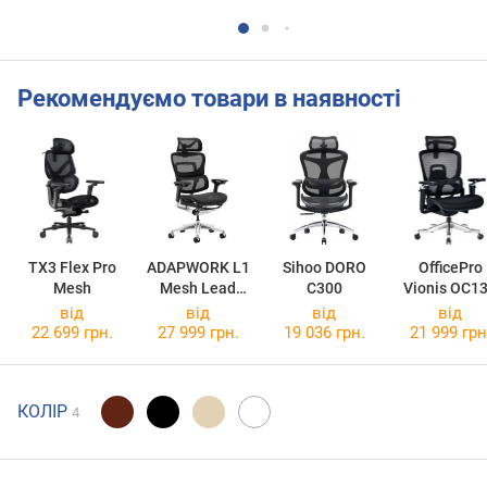
Рекомендуємо товари в наявності
ТX3 Flex Pro
ADAPWORK L1
Sihoo DORO
OfficePro
Mesh
Mesh Lead
C300
Vionis OC1
Ergochair Deep
від
від
від
від
22 699 грн.
27 999 грн.
19 036 грн.
21 999 грн
КОЛІР
4