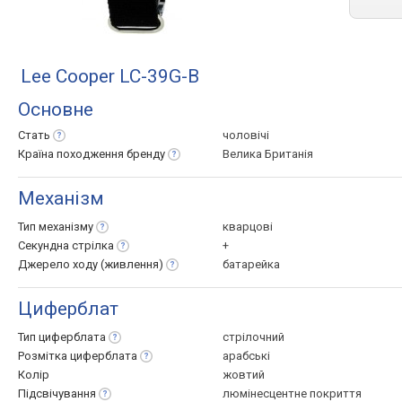
Lee Cooper LC-39G-B
Основне
Стать
чоловічі
Країна походження
бренду
Велика Британія
Механізм
Тип
механізму
кварцові
Секундна
стрілка
+
Джерело ходу
(живлення)
батарейка
Циферблат
Тип
циферблата
стрілочний
Розмітка
циферблата
арабські
Колір
жовтий
Підсвічування
люмінесцентне покриття