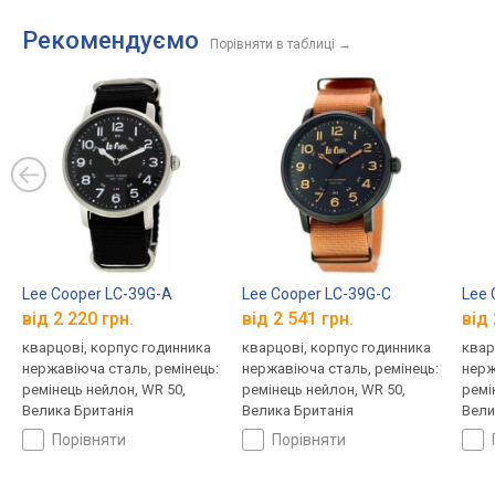
Рекомендуємо
Порівняти в таблиці
→
Lee Cooper LC-39G-A
Lee Cooper LC-39G-C
Lee 
від 2 220 грн.
від 2 541 грн.
від 
кварцові, корпус годинника
кварцові, корпус годинника
квар
нержавіюча сталь, ремінець:
нержавіюча сталь, ремінець:
нерж
ремінець нейлон, WR 50,
ремінець нейлон, WR 50,
ремі
Велика Британія
Велика Британія
Вели
порівняти
порівняти