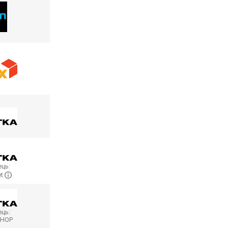
ць:
et
ць:
SHOP