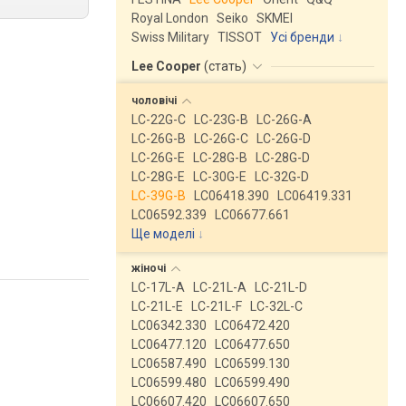
Royal London
Seiko
SKMEI
Swiss Military
TISSOT
Усі бренди
Lee Cooper
(
стать
)
чоловічі
LC-22G-C
LC-23G-B
LC-26G-A
LC-26G-B
LC-26G-C
LC-26G-D
LC-26G-E
LC-28G-B
LC-28G-D
LC-28G-E
LC-30G-E
LC-32G-D
LC-39G-B
LC06418.390
LC06419.331
LC06592.339
LC06677.661
Ще моделі
↓
жіночі
LC-17L-A
LC-21L-A
LC-21L-D
LC-21L-E
LC-21L-F
LC-32L-C
LC06342.330
LC06472.420
LC06477.120
LC06477.650
LC06587.490
LC06599.130
LC06599.480
LC06599.490
LC06607.420
LC06607.650