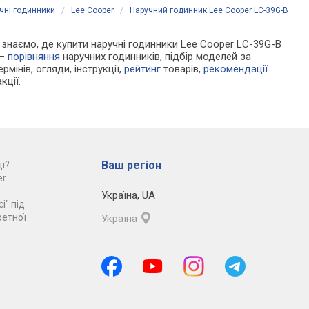
чні годинники
/
Lee Cooper
/
Наручний годинник Lee Cooper LC-39G-B
Ми знаємо, де купити наручні годинники Lee Cooper LC-39G-B
 —
порівняння
наручних годинників, підбір моделей за
рмінів, огляди, інструкції,
рейтинг
товарів,
рекомендації
кції.
Ваш регіон
і?
r.
Україна
,
UA
і" під
ретної
Україна