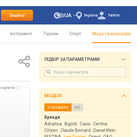
UA
Знайти
Україна
Увійти
Інструмент
Туризм
Спорт
Мода та аксесуари
ПІДБІР ЗА ПАРАМЕТРАМИ
к купити
МОДЕЛІ
у продажу
всі
Бренди
Adriatica
Bigotti
Casio
Certina
Citizen
Claude Bernard
Daniel Klein
FESTINA
Lee Cooper
Orient
Q&Q