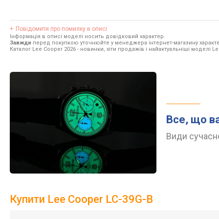
Повідомити про помилку в описі
Інформація в описі моделі носить довідковий характер.
Завжди
перед покупкою уточнюйте у менеджера інтернет-магазину характе
Каталог Lee Cooper 2026
- новинки, хіти продажів і найактуальніші моделі Le
Все, що в
Види сучасно
Купити Lee Cooper LC-39G-B