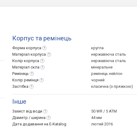
Корпус та ремінець
Форма
корпуса
кругла
Матеріал
корпуса
нержавіюча сталь
Колір
корпуса
нержавіюча сталь
Матеріал
скла
мінеральне
Ремінець
ремінець нейлон
Колір
ремінця
чорний
Застібка
класична (з пряжкою)
Інше
Захист від
води
50 WR / 5 ATM
Діаметр /
ширина
44 мм
Дата додавання на E-Katalog
лютий 2016