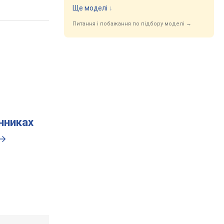
Ще моделі
↓
Питання і побажання по підбору моделі →
инниках