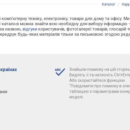
Каталог
/
Нару
 і комп'ютерну техніку, електроніку, товари для дому та офісу. 
В каталозі можна знайти всю необхідну для вибору інформацію
 за назвою,
відгуки
користувачів, фотогалереї товарів, глосарій те
Передрук будь-яких матеріалів тільки за письмовою згодою реда
 країнах
Знайшли помилку на цій сторінц
Виділіть її та натисніть Ctrl+Ente
Або скористайтеся функцією
"Повідомити про помилку в опис
анія
таблицею з параметрами конк
моделі.