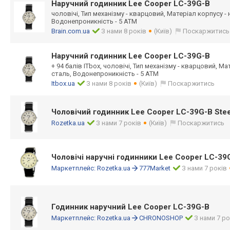
Наручний годинник Lee Cooper LC-39G-B
чоловічі, Тип механізму - кварцовий, Матеріал корпусу -
Водонепроникність - 5 ATM
Brain.com.ua
З нами 8 років
(Київ)
Поскаржитись
Наручний годинник Lee Cooper LC-39G-B
+ 94 балів ITbox, чоловічі, Тип механізму - кварцовий, М
сталь, Водонепроникність - 5 ATM
Itbox.ua
З нами 8 років
(Київ)
Поскаржитись
Чоловічий годинник Lee Cooper LC-39G-B Stee
Rozetka.ua
З нами 7 років
(Київ)
Поскаржитись
Чоловічі наручні годинники Lee Cooper LC-39
Маркетплейс:
Rozetka.ua
777Market
З нами 7 років
Годинник наручний Lee Cooper LC-39G-B
Маркетплейс:
Rozetka.ua
CHRONOSHOP
З нами 7 ро