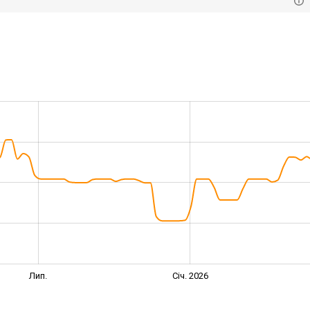
Лип.
Січ. 2026