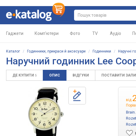
Гаджети
Комп'ютери
Фото
TV
Аудіо
П
Каталог
/
Годинники, прикраси й аксесуари
/
Годинники
/
Наручні г
Наручний годинник Lee Coop
ДЕ КУПИТИ
ОПИС
ВІДГУКИ
ПОСТАВИТИ ЗАП
5
від
Порів
Brain
Rozet
Rozet