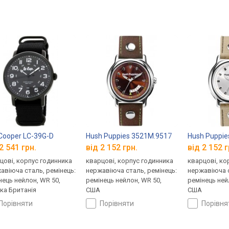
Cooper LC-39G-D
Hush Puppies 3521M.9517
Hush Puppie
2 541 грн.
від 2 152 грн.
від 2 152 г
цові, корпус годинника
кварцові, корпус годинника
кварцові, ко
авіюча сталь, ремінець:
нержавіюча сталь, ремінець:
нержавіюча с
нець нейлон, WR 50,
ремінець нейлон, WR 50,
ремінець ней
ка Британія
США
США
порівняти
порівняти
порівн