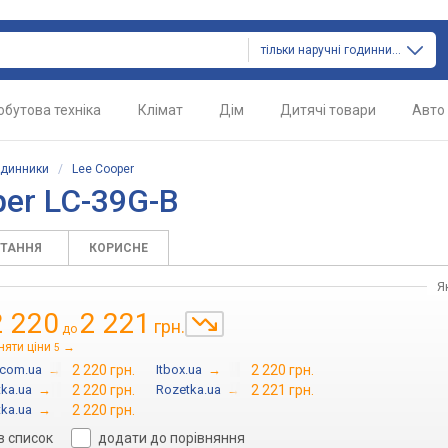
тільки наручні годинники
обутова техніка
Клімат
Дім
Дитячі товари
Авто
одинники
/
Lee Cooper
er LC-39G-B
ИТАННЯ
КОРИСНЕ
Я
2 220
2 221
грн.
до
няти ціни
→
5
.com.ua
→
2 220 грн.
Itbox.ua
→
2 220 грн.
ka.ua
→
2 220 грн.
Rozetka.ua
→
2 221 грн.
ka.ua
→
2 220 грн.
в список
додати до порівняння