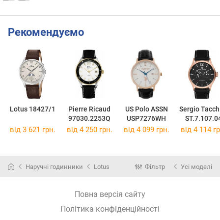
Рекомендуємо
Lotus 18427/1
Pierre Ricaud
US Polo ASSN
Sergio Tacch
97030.2253Q
USP7276WH
ST.7.107.0
від 3 621 грн.
від 4 250 грн.
від 4 099 грн.
від 4 114 гр
Наручні годинники
Lotus
Фільтр
Усі моделі
Повна версія сайту
Політика конфіденційності