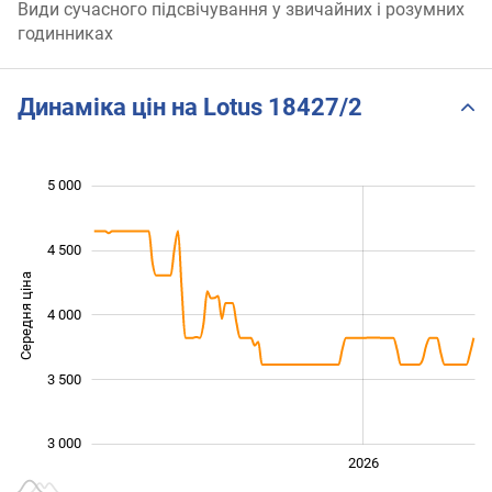
Види сучасного підсвічування у звичайних і розумних
годинниках
Динаміка цін на Lotus 18427/2
5 000
 000
 500
 500
4 500
Середня ціна
4 000
3 000
3 500
3 000
2024
2025
2028
2026
L