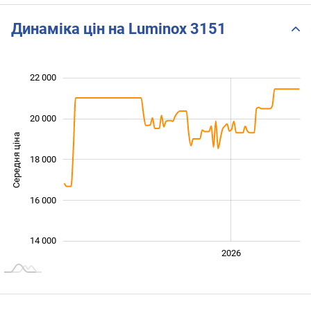
Динаміка цін на Luminox 3151
22 000
 000
 000
 000
 000
 000
 000
 000
20 000
Середня ціна
18 000
14 000
16 000
14 000
2024
2025
2028
2026
L