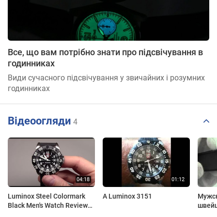
Все, що вам потрібно знати про підсвічування в
годинниках
Види сучасного підсвічування у звичайних і розумних
годинниках
Відеоогляди
4
Luminox Steel Colormark
A Luminox 3151
Мужс
Black Men's Watch Review
швейц
Model: 3151
Lumin