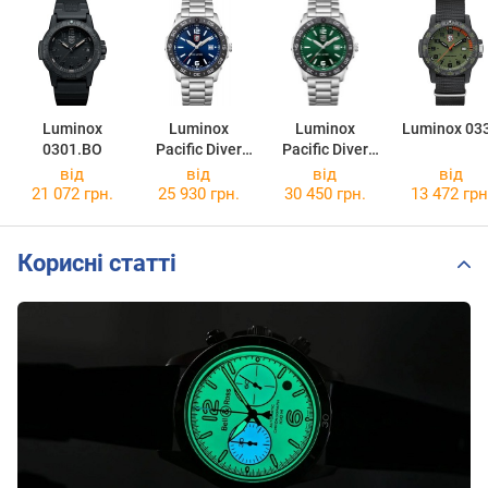
Luminox
Luminox
Luminox
Luminox 03
0301.BO
Pacific Diver
Pacific Diver
3123
3137
від
від
від
від
21 072 грн.
25 930 грн.
30 450 грн.
13 472 грн
Корисні статті