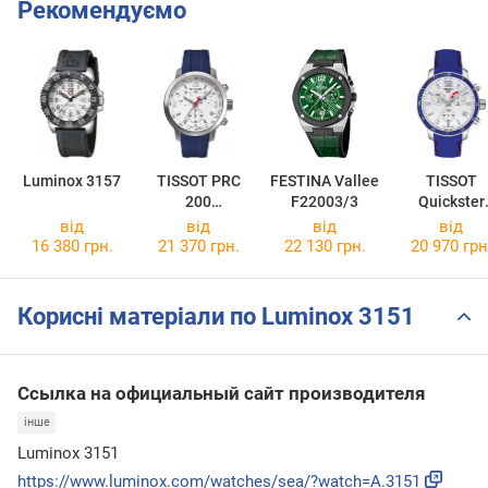
Рекомендуємо
Luminox 3157
TISSOT PRC
FESTINA Vallee
TISSOT
200
F22003/3
Quickster
T055.417.17.0
T095.449.17
від
від
від
від
17.02
37.00
16 380 грн.
21 370 грн.
22 130 грн.
20 970 грн
Корисні матеріали по Luminox 3151
Ссылка на официальный сайт производителя
інше
Luminox 3151
https://www.luminox.com/watches/sea/?watch=A.3151