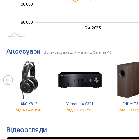
100 000
80 000
Січ. 2027
Лип.
Січ. 2025
L
Аксесуари
Всі аксесуари для Marantz Cinema 40
→
AKG K812
Yamaha A-S301
Edifier T5
від 49 499 грн.
від 20 925 грн.
від 5 999 г
Відеоогляди