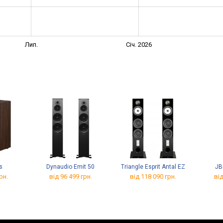
Лип.
Січ. 2026
s
Dynaudio Emit 50
Triangle Esprit Antal EZ
JB
рн.
від 96 499 грн.
від 118 090 грн.
від