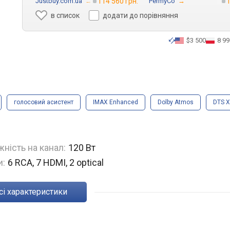
Justbuy.com.ua
→
114 560 грн.
PermyCo
→
1
в список
додати до порівняння
$3 500
8 99
голосовий асистент
IMAX Enhanced
Dolby Atmos
DTS X
ність на канал:
120 Вт
и:
6 RCA, 7 HDMI, 2 optical
Всі характеристики