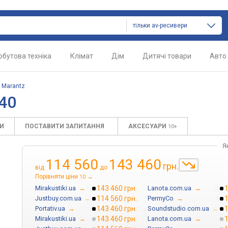
тільки av-ресивери
обутова техніка
Клімат
Дім
Дитячі товари
Авто
/
Marantz
40
КИ
ПОСТАВИТИ ЗАПИТАННЯ
АКСЕСУАРИ
10+
Я
114 560
143 460
грн.
від
до
Порівняти ціни
→
10
Mirakustiki.ua
→
143 460 грн.
Lanota.com.ua
→
1
Justbuy.com.ua
→
114 560 грн.
PermyCo
→
1
Portativ.ua
→
143 460 грн.
Soundstudio.com.ua
→
1
Mirakustiki.ua
→
143 460 грн.
Lanota.com.ua
→
1