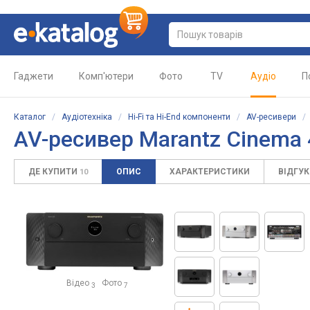
Гаджети
Комп'ютери
Фото
TV
Аудіо
П
Каталог
/
Аудіотехніка
/
Hi-Fi та Hi-End компоненти
/
AV-ресивери
AV-ресивер Marantz Cinema 
ДЕ КУПИТИ
ОПИС
ХАРАКТЕРИСТИКИ
ВІДГУ
10
Відео
Фото
3
7