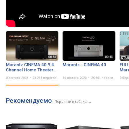
Marantz CINEMA 40 9.4
Marantz - CINEMA 40
FUL
Channel Home Theater
Mara
AV Receiver Review 4
FLAG
3 лютого 2023
73 218 переглядів
16 лютого 2023
26 661 перегляд
9 бер
INDEPENDENT SUBS &
Home
MUCH MORE!
Рекомендуємо
Порівняти в таблиці
→