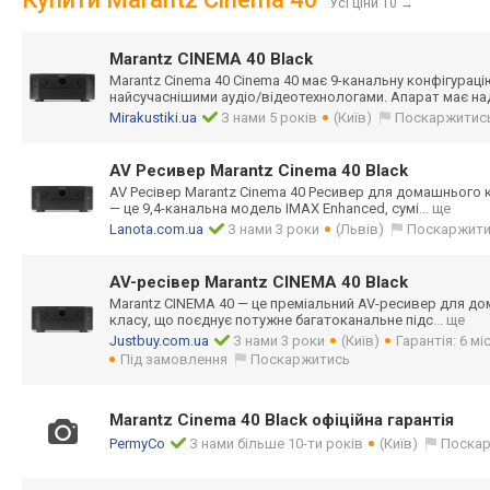
Усі ціни 10
→
Marantz CINEMA 40 Black
Marantz Cinema 40 Cinema 40 має 9-канальну конфігурац
найсучаснішими аудіо/відеотехн
ологами. Апарат має на
Mirakustiki.ua
З нами 5 років
(Київ)
Поскаржитис
AV Ресивер Marantz Cinema 40 Black
AV Ресівер Marantz Cinema 40 Ресивер для домашнього к
— це 9,4-канальна модель IMAX Enhanced, сумі
... ще
Lanota.com.ua
З нами 3 роки
(Львів)
Поскаржит
AV-ресівер Marantz CINEMA 40 Black
Marantz CINEMA 40 — це преміальний AV-ресивер для дом
класу, що поєднує потужне багатоканальне підс
... ще
Justbuy.com.ua
З нами 3 роки
(Київ)
Гарантія: 6 мі
Під замовлення
Поскаржитись
Marantz Cinema 40 Black офіційна гарантія
PermyCo
З нами більше 10-ти років
(Київ)
Поска