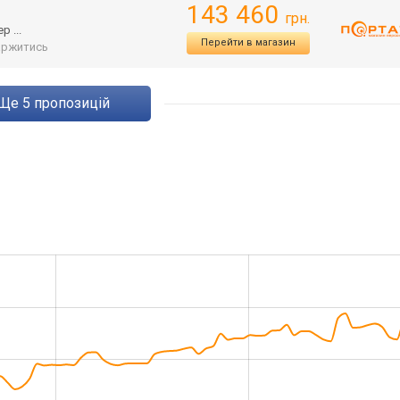
143 460
грн.
 ...
Перейти в магазин
аржитись
ще
5
пропозицій