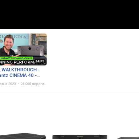
L WALKTHROUGH -
ntz CINEMA 40 -
SHIP 9.4 Channel 8K
езня 2023
26 060 переглядів
 Theater Receiver