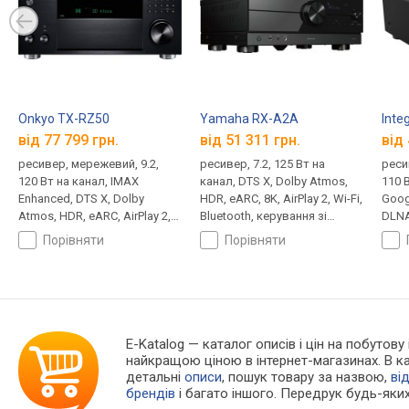
Onkyo TX-RZ50
Yamaha RX-A2A
Inte
від 77 799 грн.
від 51 311 грн.
від 
ресивер, мережевий, 9.2,
ресивер, 7.2, 125 Вт на
реси
120 Вт на канал, IMAX
канал, DTS X, Dolby Atmos,
110 В
Enhanced, DTS X, Dolby
HDR, eARC, 8K, AirPlay 2, Wi-Fi,
Googl
Atmos, HDR, eARC, AirPlay 2,
Bluetooth, керування зі
DLNA
Google cast, Wi-Fi, Bluetooth,
смартфона, 3 RCA, 7 HDMI,
Amaz
порівняти
порівняти
DLNA, інтернет-радіо,
1 optical
Sound
Deezer, Spotify, TIDAL, USB,
USB,
6 RCA, 6 HDMI, 1 optical
3 RCA
E-Katalog
— каталог описів і цін на побутову
найкращою ціною в інтернет-магазинах. В 
детальні
описи
, пошук товару за назвою,
ві
брендів
і багато іншого. Передрук будь-яких