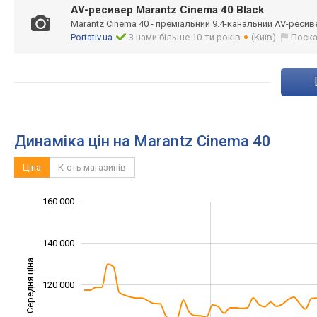
AV-ресивер Marantz Cinema 40 Black
Marantz Cinema 40 - преміальний 9.4-канальний AV-ресивер
Portativ.ua
З нами більше 10-ти років
(Київ)
Поск
Динаміка цін на Marantz Cinema 40
Ціна
К-сть магазинів
110 000
180 000
60 000
70 000
90 000
40 000
160 000
140 000
Середня ціна
120 000
100 000