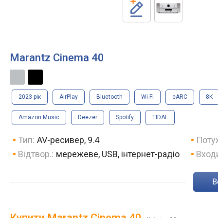
Marantz Cinema 40
2023 рік
AirPlay
Bluetooth
Wi-Fi
eARC
8K
Amazon Music
Deezer
Spotify
TIDAL
Тип:
AV-ресивер, 9.4
Потуж
Відтвор.:
мережеве, USB, інтернет-радіо
Вход
Купити Marantz Cinema 40