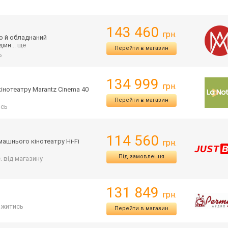
143 460
грн.
ію й обладнаний
дійн
... ще
Перейти в магазин
ь
134 999
грн.
інотеатру Marantz Cinema 40
Перейти в магазин
ись
114 560
ашнього кінотеатру Hi-Fi
грн.
Під замовлення
с. від магазину
131 849
грн.
ржитись
Перейти в магазин