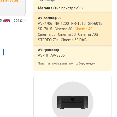
31 849 грн.
Marantz
(
тип пристрою
)
AV-ресивер
5 zł
1 999 £
AV-7706
NR-1200
NR-1510
SR-6015
SR-7015
Cinema 30
Cinema 40
Cinema 50
Cinema 60
Cinema 70S
STEREO 70s
Cinema 60 DAB
AV-процесор
AV-10
AV-8805
Питання і побажання по підбору моделі →