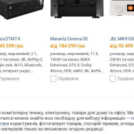
gra DTM7.4
Marantz Cinema 30
JBL MA910
45 399 грн.
від 184 399 грн.
від 93 499 
вер, мережевий, 2.1,
ресивер, мережевий, 11.4,
ресивер, мер
т на канал, 8K, AirPlay 2,
140 Вт на канал, IMAX
240 Вт на ка
e cast, Wi-Fi, Bluetooth,
Enhanced, DTS X, Dolby
Enhanced, DT
, інтернет-радіо,
Atmos, HDR, eARC, 8K, AirPlay
Atmos, HDR, e
on Music, Deezer,
2, Wi-Fi, Bluetooth, інтернет-
2, Google cast
порівняти
порівняти
порівн
Cloud, Spotify, TIDAL,
радіо, Amazon Music, Deezer,
Bluetooth, DL
 голосовий асистент,
Spotify, TIDAL, USB,
6 HDMI, 1 opti
, 4 HDMI, 2 optical
керування зі смартфона,
голосовий асистент, 6 RCA,
7 HDMI, 2 optical
 і комп'ютерну техніку, електроніку, товари для дому та офісу. 
каталозі можна знайти всю необхідну для вибору інформацію —
п
дгуки
користувачів, фотогалереї товарів, глосарій термінів, огляди
 матеріалів тільки за письмовою згодою редакції.