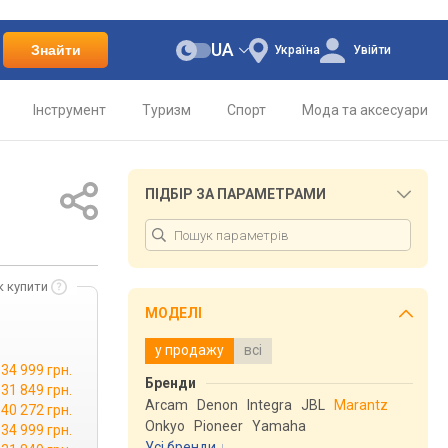
UA
Знайти
Україна
Увійти
Інструмент
Туризм
Спорт
Мода та аксесуари
ПІДБІР ЗА ПАРАМЕТРАМИ
к купити
МОДЕЛІ
у продажу
всі
34 999 грн.
Бренди
31 849 грн.
Arcam
Denon
Integra
JBL
Marantz
40 272 грн.
Onkyo
Pioneer
Yamaha
34 999 грн.
Усі бренди