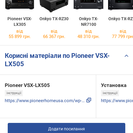
Pioneer VSX-
Onkyo TX-RZ30
Onkyo TX-
Onkyo TX-RZ
LX305
NR7100
від
від
від
від
55 899 грн.
66 367 грн.
48 310 грн.
77 799 грн
Корисні матеріали по Pioneer VSX-
LX505
Pioneer VSX-LX505
Установка
інструкції
інструкції
https://www.pioneerhomeusa.com/wp-content/uploads/2021/08/S...
Додати посилання