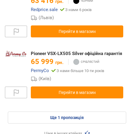
63 416
грн.
Redprice.sale
З нами 6 років
(Львів)
Перейти в магазин
Pioneer VSX-LX505 Silver офіційна гарантія
65 999
грн.
PermyCo
З нами більше 10-ти років
(Київ)
Перейти в магазин
ще
1
пропозиція
Ціни в інших країнах