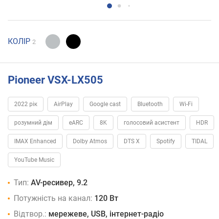
КОЛІР
2
Pioneer VSX-LX505
2022 рік
AirPlay
Google cast
Bluetooth
Wi-Fi
розумний дім
eARC
8K
голосовий асистент
HDR
IMAX Enhanced
Dolby Atmos
DTS X
Spotify
TIDAL
YouTube Music
Тип:
AV-ресивер, 9.2
Потужність на канал:
120 Вт
Відтвор.:
мережеве, USB, інтернет-радіо