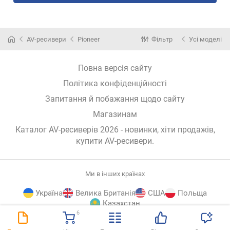
AV-ресивери
Pioneer
Фільтр
Усі моделі
Повна версія сайту
Політика конфіденційності
Запитання й побажання щодо сайту
Магазинам
Каталог AV-ресиверів 2026 - новинки, хіти продажів,
купити AV-ресивери
.
Ми в інших країнах
Україна
Велика Британія
США
Польща
Казахстан
6
E-