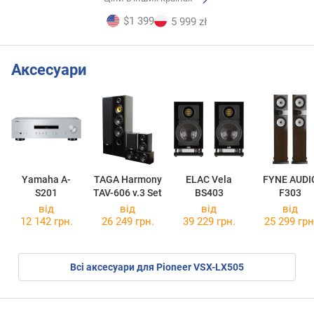
$1 399
5 999 zł
Аксесуари
Yamaha A-
TAGA Harmony
ELAC Vela
FYNE AUDI
S201
TAV-606 v.3 Set
BS403
F303
від
від
від
від
12 142 грн.
26 249 грн.
39 229 грн.
25 299 грн
Всі аксесуари для Pioneer VSX-LX505