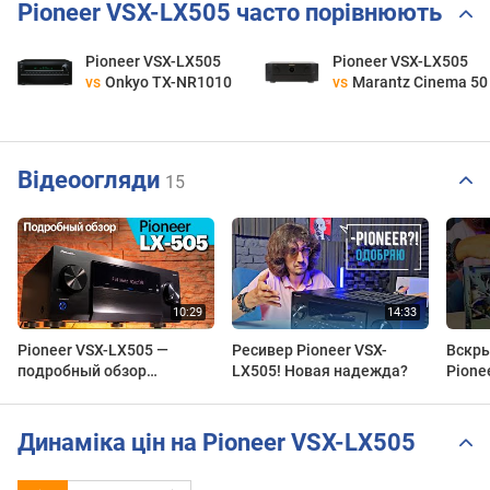
Pioneer VSX-LX505 часто порівнюють
Pioneer VSX-LX505
Pioneer VSX-LX505
vs
Onkyo TX-NR1010
vs
Marantz Cinema 50
Відеоогляди
15
Pioneer VSX-LX505 —
Ресивер Pioneer VSX-
Вскры
подробный обзор
LX505! Новая надежда?
Pione
новейшего AV-ресивера
Динаміка цін на Pioneer VSX-LX505