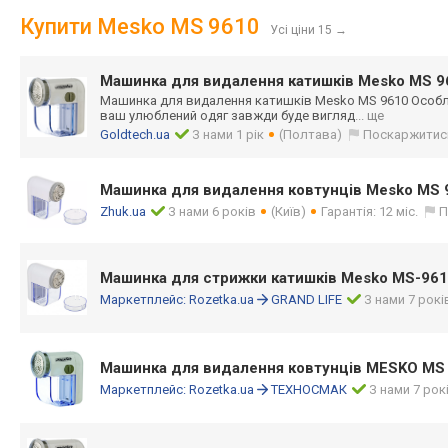
Купити Mesko MS 9610
Усі ціни 15
→
Машинка для видалення катишків Mesko MS 9
Машинка для видалення катишків Mesko MS 9610 Особ
ваш улюблений одяг завжди буде вигляд
... ще
Goldtech.ua
З нами 1 рік
(Полтава)
Поскаржитис
Машинка для видалення ковтунців Mesko MS 
Zhuk.ua
З нами 6 років
(Київ)
Гарантія: 12 міс.
П
Машинка для стрижки катишків Mesko MS-96
Маркетплейс:
Rozetka.ua
GRAND LIFE
З нами 7 рокі
Машинка для видалення ковтунців MESKO MS
Маркетплейс:
Rozetka.ua
ТЕХНОСМАК
З нами 7 рок