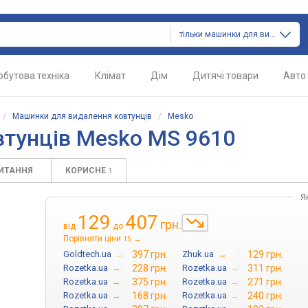
тільки машинки для видалення ковтунців
обутова техніка
Клімат
Дім
Дитячі товари
Авто
/
Машинки для видалення ковтунців
/
Mesko
тунців Mesko MS 9610
ПИТАННЯ
КОРИСНЕ
1
Я
129
407
грн.
від
до
Порівняти ціни
→
15
Goldtech.ua
→
397 грн.
Zhuk.ua
→
129 грн.
Rozetka.ua
→
228 грн.
Rozetka.ua
→
311 грн.
Rozetka.ua
→
375 грн.
Rozetka.ua
→
271 грн.
Rozetka.ua
→
168 грн.
Rozetka.ua
→
240 грн.