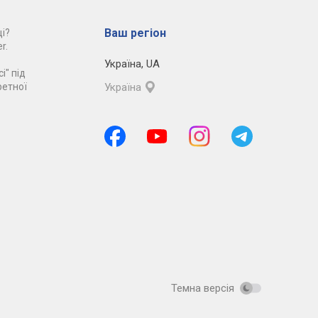
Ваш регіон
і?
r.
Україна
,
UA
і" під
ретної
Україна
Темна версія