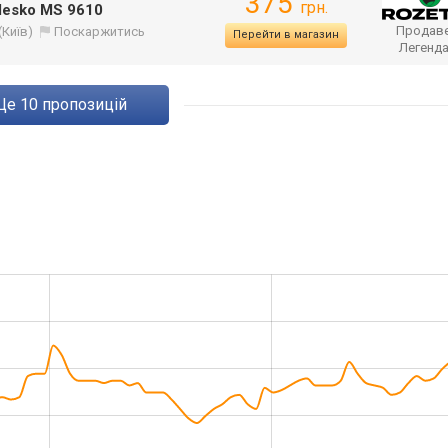
375
грн.
Mesko MS 9610
Продаве
(Київ)
Поскаржитись
Перейти в магазин
Легенд
ще
10
пропозицій