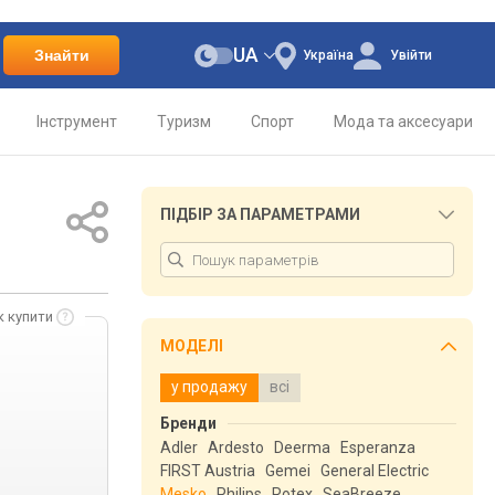
UA
Знайти
Україна
Увійти
Інструмент
Туризм
Спорт
Мода та аксесуари
ПІДБІР ЗА ПАРАМЕТРАМИ
к купити
МОДЕЛІ
у продажу
всі
Бренди
Adler
Ardesto
Deerma
Esperanza
FIRST Austria
Gemei
General Electric
Mesko
Philips
Rotex
SeaBreeze