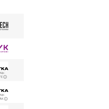
ць:
FE
ць:
АК