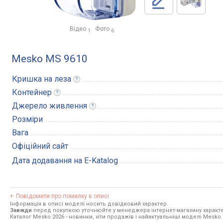
Відео
Фото
1
6
Mesko MS 9610
Кришка на
леза
Контейнер
Джерело
живлення
Розміри
Вага
Офіційний сайт
Дата додавання на E-Katalog
Повідомити про помилку в описі
Інформація в описі моделі носить довідковий характер.
Завжди
перед покупкою уточнюйте у менеджера інтернет-магазину характе
Каталог Mesko 2026
- новинки, хіти продажів і найактуальніші моделі Mesko.