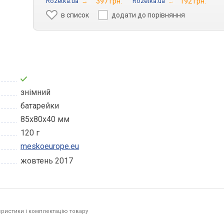
Rozetka.ua
→
397 грн.
Rozetka.ua
→
192 грн.
в список
додати до порівняння
знімний
батарейки
85х80х40 мм
120 г
meskoeurope.eu
жовтень 2017
ристики і комплектацію товару