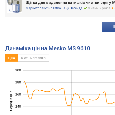
Щітка для видалення катишків чистки одягу 
Маркетплейс:
Rozetka.ua
Легенда
З нами 7 років
Динаміка цін на Mesko MS 9610
Ціна
К-сть магазинів
190
210
230
320
180
160
300
280
Середня ціна
260
210
240