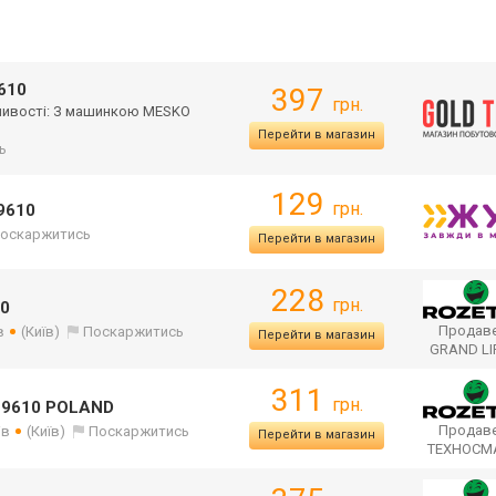
610
397
грн.
ливості: З машинкою MESKO
Перейти в магазин
ь
129
грн.
9610
оскаржитись
Перейти в магазин
228
грн.
10
Продаве
в
(Київ)
Поскаржитись
Перейти в магазин
GRAND LI
311
грн.
 9610 POLAND
Продаве
ів
(Київ)
Поскаржитись
Перейти в магазин
ТЕХНОСМ