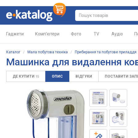
Гаджети
Комп'ютери
Фото
TV
Аудіо
П
Каталог
/
Мала побутова техніка
/
Прибирання та побутове приладдя
Машинка для видалення ков
ДЕ КУПИТИ
ОПИС
ВІДГУКИ
ПОСТАВИТИ ЗА
15