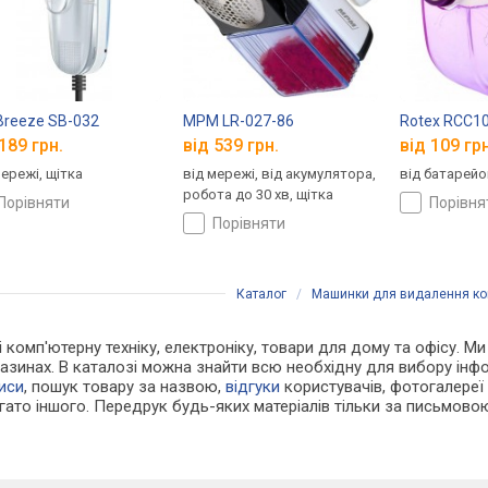
reeze SB-032
MPM LR-027-86
Rotex RCC1
189 грн.
від 539 грн.
від 109 грн
мережі, щітка
від мережі, від акумулятора,
від батарейок
робота до 30 хв, щітка
порівняти
порівн
порівняти
Каталог
/
Машинки для видалення ко
 і комп'ютерну техніку, електроніку, товари для дому та офісу.
азинах. В каталозі можна знайти всю необхідну для вибору ін
иси
, пошук товару за назвою,
відгуки
користувачів, фотогалереї т
агато іншого. Передрук будь-яких матеріалів тільки за письмово