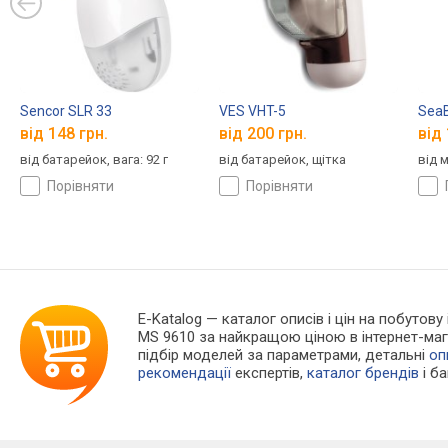
Sencor SLR 33
VES VHT-5
SeaB
від 148 грн.
від 200 грн.
від 
від батарейок, вага: 92 г
від батарейок, щітка
від 
порівняти
порівняти
E-Katalog
— каталог описів і цін на побутову
MS 9610 за найкращою ціною в інтернет-маг
підбір моделей за параметрами, детальні
оп
рекомендації
експертів,
каталог брендів
і б