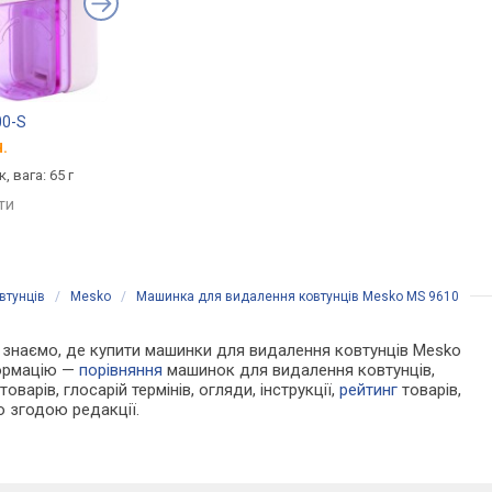
00-S
Philips GC026
Esperanza Cuddly
.
від 648 грн.
від 114 грн.
, вага: 65 г
від батарейок, делікатні
від батарейок
тканини, щітка, вага: 134 г
яти
порівняти
порівняти
втунців
/
Mesko
/
Машинка для видалення ковтунців Mesko MS 9610
 Ми знаємо, де купити машинки для видалення ковтунців Mesko
формацію —
порівняння
машинок для видалення ковтунців,
оварів, глосарій термінів, огляди, інструкції,
рейтинг
товарів,
ю згодою редакції.