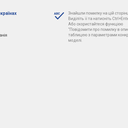
 країнах
Знайшли помилку на цій сторінц
Виділіть її та натисніть Ctrl+Ente
Або скористайтеся функцією
"Повідомити про помилку в опис
анія
таблицею з параметрами конк
моделі.