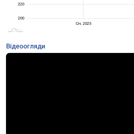
220
200
Січ. 2027
Лип.
Січ. 2025
L
Відеоогляди