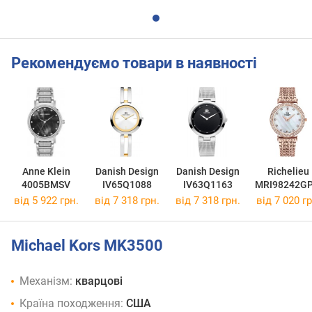
Рекомендуємо товари в наявності
Anne Klein
Danish Design
Danish Design
Richelieu
4005BMSV
IV65Q1088
IV63Q1163
MRI98242G
02911
від 5 922 грн.
від 7 318 грн.
від 7 318 грн.
від 7 020 гр
Michael Kors MK3500
Механізм:
кварцові
Країна походження:
США