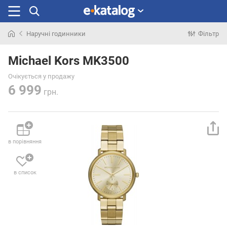
Наручні годинники
Фільтр
Шукали
раніше
Michael Kors MK3500
Очікується у продажу
6 999
грн.
в порівняння
в список