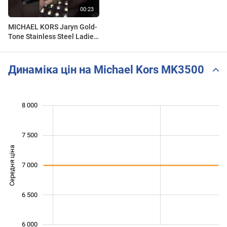
MICHAEL KORS Jaryn Gold-
Tone Stainless Steel Ladies
Watch MK3500
Динаміка цін на Michael Kors MK3500
8 000
 000
 500
 500
7 500
Середня ціна
7 000
6 000
6 500
6 000