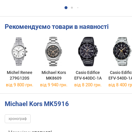
Рекомендуємо товари в наявності
Michel Renee
Michael Kors
Casio Edifice
Casio Edifi
279G120S
MK8609
EFV-640DC-1A
EFV-540D-1
від 9 800 грн.
від 9 940 грн.
від 8 200 грн.
від 8 400 гр
Michael Kors MK5916
хронограф