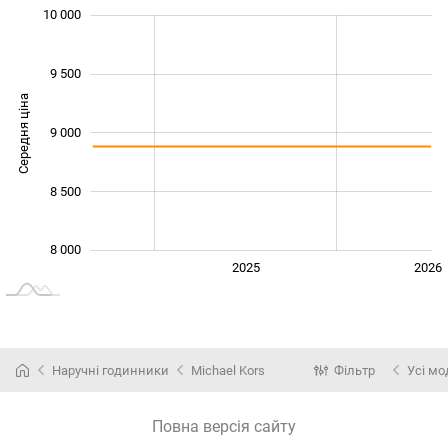
10 000
 500
 000
 500
9 500
Середня ціна
9 000
10 000
8 500
8 000
2024
2027
2025
2026
L
Наручні годинники
Michael Kors
Фільтр
Усі мо
Повна версія сайту