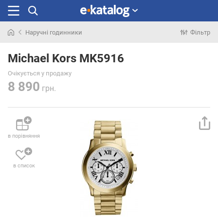
Наручні годинники
Фільтр
Шукали
раніше
Michael Kors MK5916
Очікується у продажу
8 890
грн.
в порівняння
в список