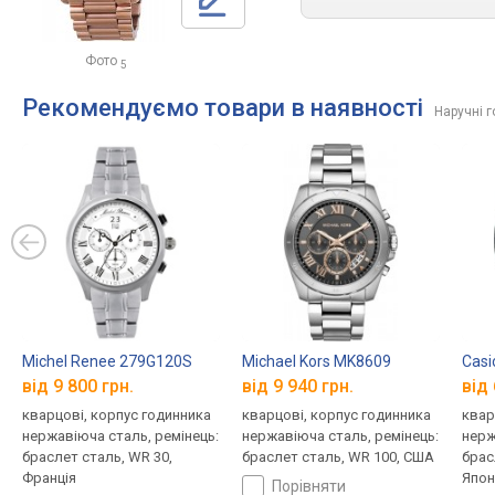
Фото
5
Рекомендуємо товари в наявності
Наручні г
Michel Renee 279G120S
Michael Kors MK8609
Casi
від 9 800 грн.
від 9 940 грн.
від 
кварцові, корпус годинника
кварцові, корпус годинника
квар
нержавіюча сталь, ремінець:
нержавіюча сталь, ремінець:
нерж
браслет сталь, WR 30,
браслет сталь, WR 100, США
брас
Франція
Япон
порівняти