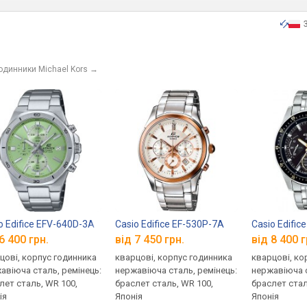
одинники Michael Kors
→
o Edifice EFV-640D-3A
Casio Edifice EF-530P-7A
Casio Edifi
6 400 грн.
від 7 450 грн.
від 8 400 г
цові, корпус годинника
кварцові, корпус годинника
кварцові, ко
авіюча сталь, ремінець:
нержавіюча сталь, ремінець:
нержавіюча с
лет сталь, WR 100,
браслет сталь, WR 100,
браслет стал
ія
Японія
Японія