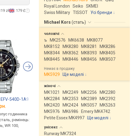
Royal London
Seiko
SKMEI
319 zł
179 £
Swiss Military
TISSOT
Усі бренди
Michael Kors
(
стать
)
чоловічі
ъ
MK2576
MK6638
MK8077
MK8152
MK8280
MK8281
MK8286
MK8344
MK8362
MK8393
MK8405
MK8445
MK8446
MK8456
MK8507
Немає в продажу
MK5929
Ще моделі
↓
жіночі
MK1021
MK2249
MK2256
MK2280
MK2284
MK2353
MK2389
MK2392
ce EFV-540D-1A9
Michael Kors MK8725
Casio Edifice EFV-6
MK2420
MK2424
MK5057
MK5263
рн.
від 8 700 грн.
від 8 000 грн.
MK5976
MK6986
Emery MK4742
рпус годинника
кварцові, корпус годинника
кварцові, корпус го
Petite Essex MK4997
Ще моделі
↓
таль, ремінець:
нержавіюча сталь, ремінець:
нержавіюча сталь, р
ь, WR 100,
браслет сталь, WR 50, США
браслет сталь, WR 10
унісекс
Японія
Runway MK7324
порівняти