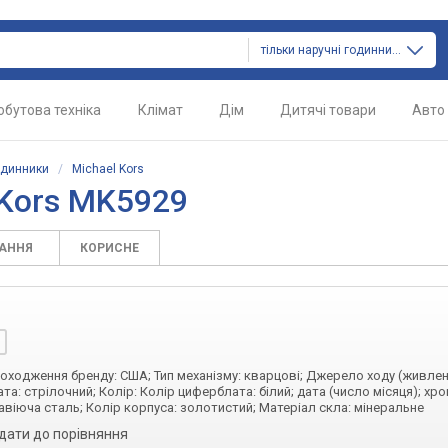
тільки наручні годинники
обутова техніка
Клімат
Дім
Дитячі товари
Авто
одинники
/
Michael Kors
 Kors MK5929
ТАННЯ
КОРИСНЕ
 походження бренду: США; Тип механізму: кварцові; Джерело ходу (живлен
та: стрілочний; Колір: Колір циферблата: білий; дата (число місяця); хр
авіюча сталь; Колір корпуса: золотистий; Матеріал скла: мінеральне
дати до порівняння