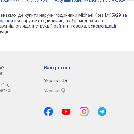
і годинники
/
Michael Kors
/
Наручний годинник Michael Kors MK5929
и знаємо, де купити наручні годинники Michael Kors MK5929 за
орівняння
наручних годинників, підбір моделей за
рмінів, огляди, інструкції,
рейтинг
товарів,
рекомендації
кції.
Ваш регіон
і?
r.
Україна
,
UA
і" під
ретної
Україна