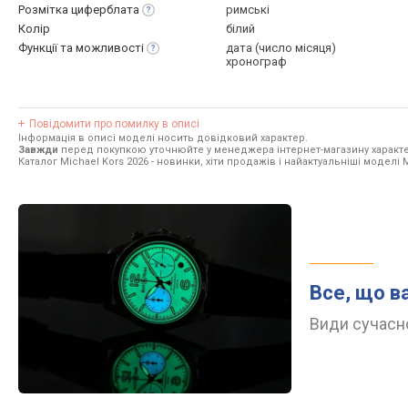
Розмітка
циферблата
римські
Колір
білий
Функції та
можливості
дата (число місяця)
хронограф
Повідомити про помилку в описі
Інформація в описі моделі носить довідковий характер.
Завжди
перед покупкою уточнюйте у менеджера інтернет-магазину характе
Каталог Michael Kors 2026
- новинки, хіти продажів і найактуальніші моделі M
Все, що в
Види сучасно