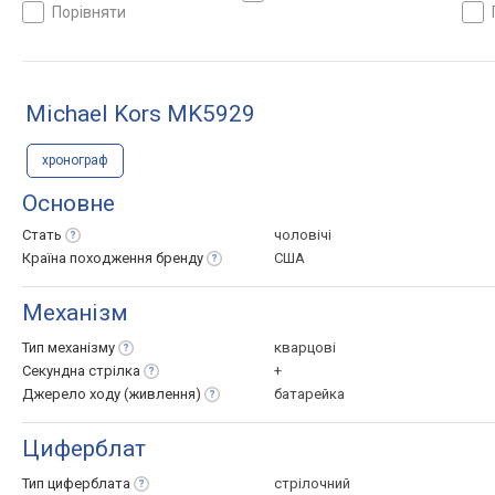
порівняти
Michael Kors MK5929
хронограф
Основне
Стать
чоловічі
Країна походження
бренду
США
Механізм
Тип
механізму
кварцові
Секундна
стрілка
+
Джерело ходу
(живлення)
батарейка
Циферблат
Тип
циферблата
стрілочний