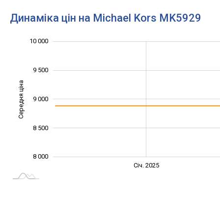
Динаміка цін на Michael Kors MK5929
10 000
10 500
7 000
7 500
9 500
Середня ціна
9 000
10 000
8 500
8 000
Січ. 2027
Жовт.
Жовт.
Лип.
Квіт.
Квіт.
Січ. 2025
L