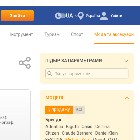
UA
Знайти
Україна
Увійти
Інструмент
Туризм
Спорт
Мода та аксесуари
ПІДБІР ЗА ПАРАМЕТРАМИ
МОДЕЛІ
у продажу
всі
ня):
Бренди
онограф;
Adriatica
Bigotti
Casio
Certina
Citizen
Claude Bernard
Daniel Klein
FESTINA
Michael Kors
Orient
Q&Q