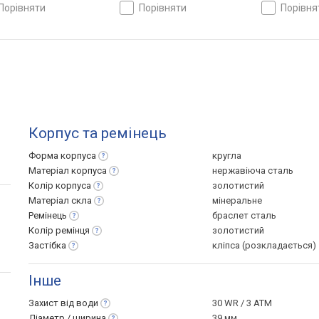
порівняти
порівняти
порівн
Корпус та ремінець
Форма
корпуса
кругла
Матеріал
корпуса
нержавіюча сталь
Колір
корпуса
золотистий
Матеріал
скла
мінеральне
Ремінець
браслет сталь
Колір
ремінця
золотистий
Застібка
кліпса (розкладається)
Інше
Захист від
води
30 WR / 3 ATM
Діаметр /
ширина
39 мм