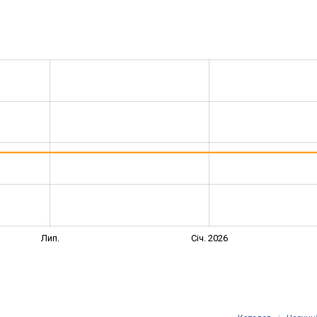
Лип.
Січ. 2026