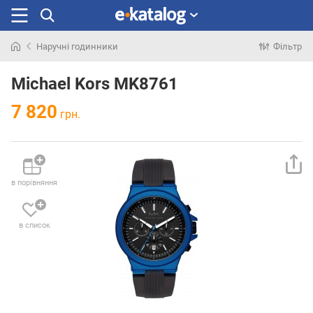
Наручні годинники
Фільтр
Шукали
раніше
Michael Kors MK8761
7 820
грн.
в порівняння
в список