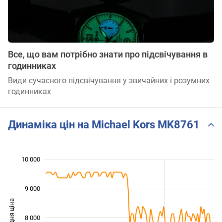
Все, що вам потрібно знати про підсвічування в
годинниках
Види сучасного підсвічування у звичайних і розумних
годинниках
Динаміка цін на Michael Kors MK8761
 000
 500
 500
 500
 000
 000
10 000
9 000
Середня ціна
8 000
10 000