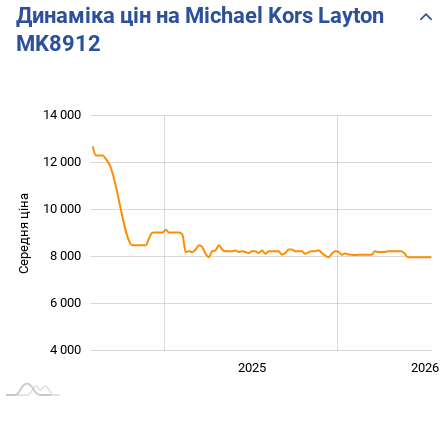
Динаміка цін на Michael Kors Layton
MK8912
14 000
 000
 000
0
12 000
Середня ціна
10 000
10 000
8 000
6 000
4 000
2024
2027
2025
2026
L