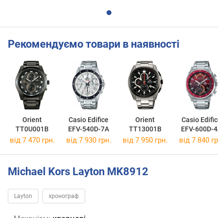
Рекомендуємо товари в наявності
Orient
Casio Edifice
Orient
Casio Edifi
TT0U001B
EFV-540D-7A
TT13001B
EFV-600D-
від 7 470 грн.
від 7 930 грн.
від 7 950 грн.
від 7 840 гр
Michael Kors Layton MK8912
Layton
хронограф