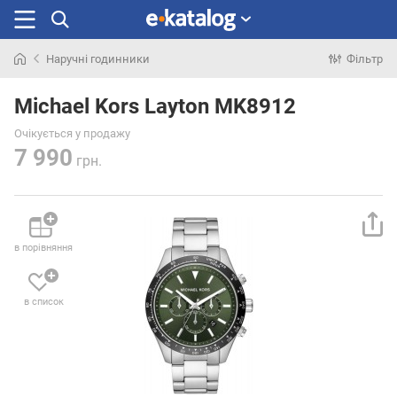
Наручні годинники
Фільтр
Шукали
раніше
Michael Kors Layton MK8912
Очікується у продажу
7 990
грн.
в порівняння
в список