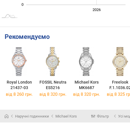
0
2024
2025
2028
2026
L
Рекомендуємо
Royal London
FOSSIL Neutra
Michael Kors
Freelook
21437-03
ES5216
MK6687
F.1.1036.0
від 8 260 грн.
від 8 320 грн.
від 8 320 грн.
від 8 325 гр
Наручні годинники
Michael Kors
Фільтр
Усі мо