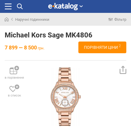
Наручні годинники
Фільтр
Шукали
раніше
Michael Kors Sage MK4806
2
7 899 — 8 500
ПОРІВНЯТИ ЦІНИ
грн.
в порівняння
в список