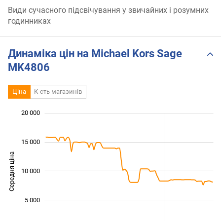
Види сучасного підсвічування у звичайних і розумних
годинниках
Динаміка цін на Michael Kors Sage
MK4806
Ціна
К-сть магазинів
20 000
 000
 000
 000
15 000
Середня ціна
10 000
10 000
5 000