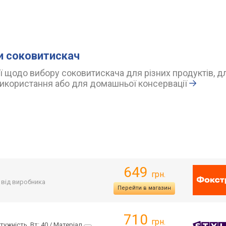
и соковитискач
 щодо вибору соковитискача для різних продуктів, д
икористання або для домашньої консервації
649
грн.
. від виробника
Перейти в магазин
710
грн.
ужність, Вт: 40 / Матеріал