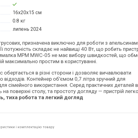
16х20х15 см
0.8 кг
липень 2024
ї потужність складає не найвищі 40 Вт, що робить прист
ижималка MPM MWC-05 не має вибору швидкостей, що об
рій максимально простим в користуванні.
ус обертається в різні сторони і дозволяє вичавлювати
 відходів. Контейнер об'ємом 0,7 літра зручний для
 для сімейного використання. Серед практичних деталей 
 на поверхні столу, та простоту догляду — пристрій легк
ь, тиха робота та легкий догляд
ристики і комплектацію товару