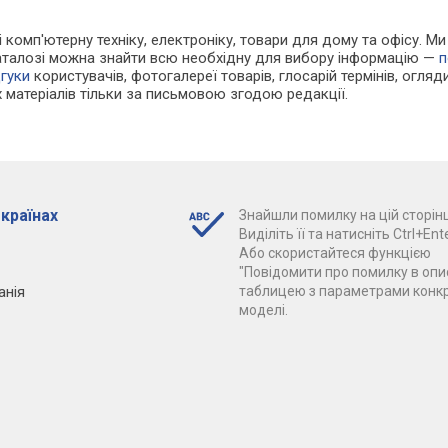
 і комп'ютерну техніку, електроніку, товари для дому та офісу.
каталозі можна знайти всю необхідну для вибору інформацію —
п
дгуки
користувачів, фотогалереї товарів, глосарій термінів, огляди
 матеріалів тільки за письмовою згодою редакції.
 країнах
Знайшли помилку на цій сторінц
Виділіть її та натисніть Ctrl+Ente
Або скористайтеся функцією
"Повідомити про помилку в опис
анія
таблицею з параметрами конк
моделі.