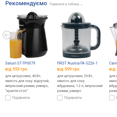
Рекомендуємо
Порівняти в таблиці
→
Saturn ST FP0079
FIRST Austria FA-5226-1
Camr
від 553 грн.
від 599 грн.
від 
для цитрусових, 40 Вт,
для цитрусових, 25 Вт,
для 
ємність для соку: відсутній,
ємність для соку:
ємні
імпульсний режим, реверс,
вбудована, 1.2 л, імпульсний
вбуд
"крапля-стоп"
режим, реверс
режи
порівняти
порівняти