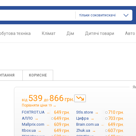
тільки соковитискачі
обутова техніка
Клімат
Дім
Дитячі товари
Авто
ПИТАННЯ
КОРИСНЕ
Я
539
866
грн.
від
до
Порівняти ціни
→
19
FOXTROT.UA
→
649 грн.
Stls.store
→
710 грн.
АЛЛО
→
649 грн.
Цифра
→
703 грн.
Mallprix.com
→
609 грн.
Brain.com.ua
→
649 грн.
Itbox.ua
→
649 грн.
Zhuk.ua
→
607 грн.