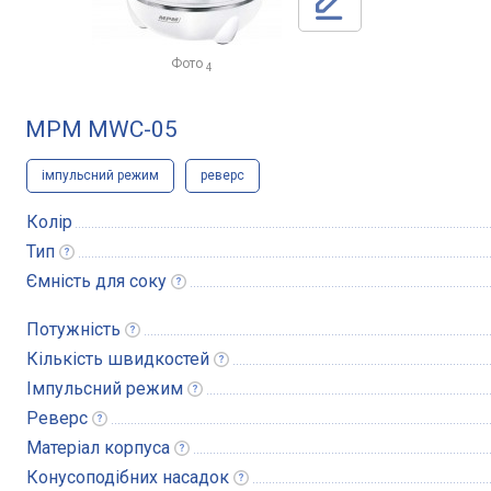
Фото
4
MPM MWC-05
імпульсний режим
реверс
Колір
Тип
Ємність для
соку
Потужність
Кількість
швидкостей
Імпульсний
режим
Реверс
Матеріал
корпуса
Конусоподібних
насадок