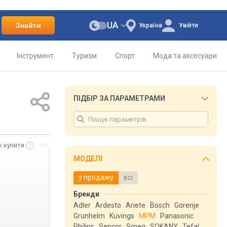
UA
Знайти
Україна
Увійти
Інструмент
Туризм
Спорт
Мода та аксесуари
ПІДБІР ЗА ПАРАМЕТРАМИ
к купити
МОДЕЛІ
у продажу
всі
Бренди
Adler
Ardesto
Ariete
Bosch
Gorenje
Grunhelm
Kuvings
MPM
Panasonic
Philips
Sencor
Smeg
SOKANY
Tefal