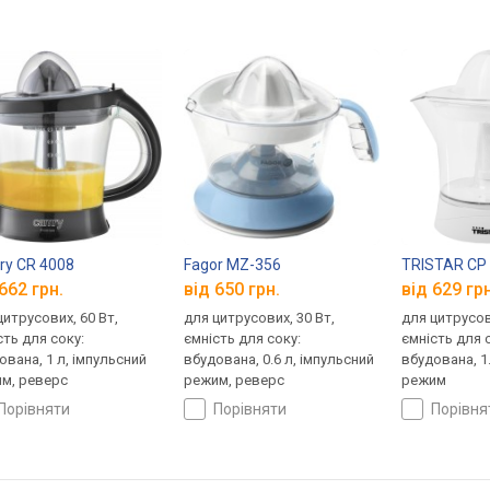
y CR 4008
Fagor MZ-356
TRISTAR CP
662 грн.
від 650 грн.
від 629 грн
цитрусових, 60 Вт,
для цитрусових, 30 Вт,
для цитрусов
сть для соку:
ємність для соку:
ємність для 
ована, 1 л, імпульсний
вбудована, 0.6 л, імпульсний
вбудована, 1.
м, реверс
режим, реверс
режим
порівняти
порівняти
порівн