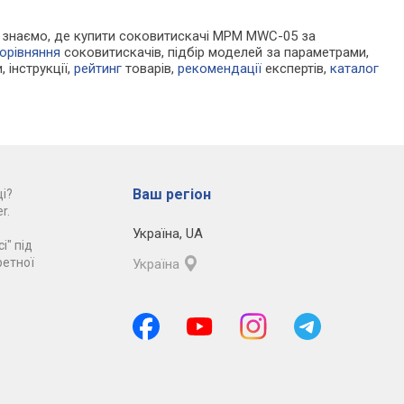
 Ми знаємо, де купити соковитискачі MPM MWC-05 за
орівняння
соковитискачів, підбір моделей за параметрами,
, інструкції,
рейтинг
товарів,
рекомендації
експертів,
каталог
Ваш регіон
і?
r.
Україна
,
UA
і" під
ретної
Україна