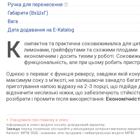
Ручка для
перенесення
Габарити (ВxШxГ)
Вага
Дата додавання на E-Katalog
К
омпактна та практична соковижималка для цитрусових, призначена виключно для роботи з апельсинами,
лимонами, грейпфрутами та схожими плодами. Ї
економічним і досить тихим у роботі. Соков
функціональність, але при цьому робить прист
Однією з переваг є функція реверсу, завдяки якій кон
максимум соку з м’якоті, не залишаючи занадто багато
приготування напою відразу на 2-3 порції, що підійде
відзначити неслизькі ніжки, що забезпечують стійкість
розібрати і промити після використання.
Економічніст
Повідомити про помилку в описі
Інформація в описі моделі носить довідковий характер.
Завжди
перед покупкою уточнюйте у менеджера інтернет-магазину характе
Каталог MPM 2026
- новинки, хіти продажів і найактуальніші моделі MPM.