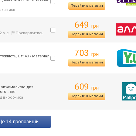
Перейти в магазин
ржитись
649
грн.
2 міс.
Поскаржитись
Перейти в магазин
703
грн.
ужність, Вт: 40 / Матеріал
Перейти в магазин
609
оковижималкою для
грн.
жого
... ще
Перейти в магазин
від виробника
ще
14
пропозицій