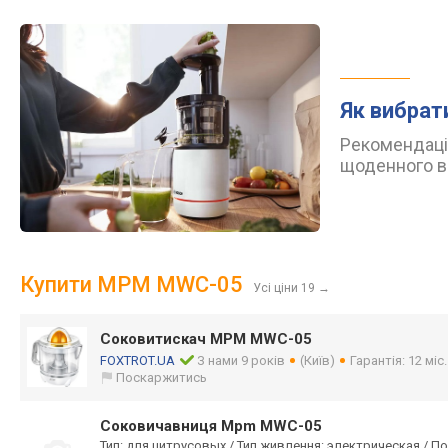
Як вибрат
Рекомендації
щоденного в
Купити MPM MWC-05
Усі ціни 19
→
Соковитискач MPM MWC-05
FOXTROT.UA
З нами 9 років
(Київ)
Гарантія: 12 міс
Поскаржитись
Соковичавниця Mpm MWC-05
Тип: для цитрусовых / Тип живлення: электрическая / Пот