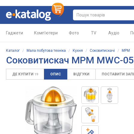
Гаджети
Комп'ютери
Фото
TV
Аудіо
П
Каталог
/
Мала побутова техніка
/
Кухня
/
Соковитискачі
/
MPM
Соковитискач MPM MWC-05
ДЕ КУПИТИ
ОПИС
ВІДГУКИ
ПОСТАВИТИ ЗА
19