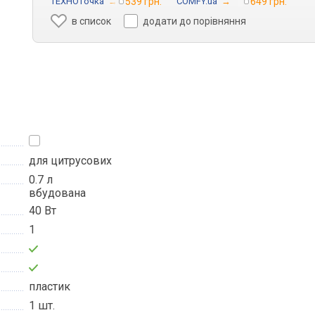
ТЕХНОточка
→
539 грн.
COMFY.ua
→
649 грн.
в список
додати до порівняння
для цитрусових
0.7 л
вбудована
40 Вт
1
пластик
1 шт.