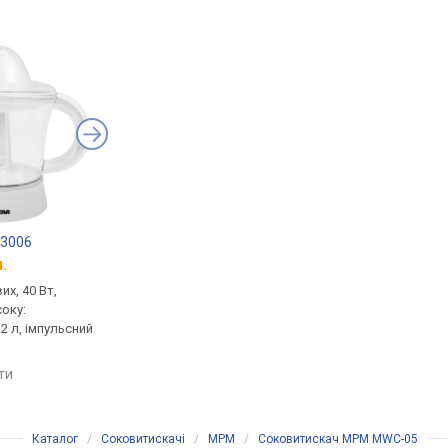
 3006
Esperanza Clementine
Zilan ZLN7832
.
від 489 грн.
від 559 грн.
их, 40 Вт,
для цитрусових, 25 Вт,
для цитрусових, 40 В
соку:
ємність для соку:
ємність для соку:
2 л, імпульсний
вбудована, 0.7 л, імпульсний
вбудована, 1 л, імпу
режим, реверс
режим, реверс
яти
порівняти
порівняти
Каталог
/
Соковитискачі
/
MPM
/
Соковитискач MPM MWC-05