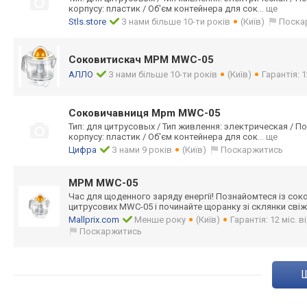
корпусу: пластик / Об'єм контейнера для сок
... ще
Stls.store
З нами більше 10-ти років
(Київ)
Поска
Соковитискач MPM MWC-05
АЛЛО
З нами більше 10-ти років
(Київ)
Гарантія: 1
Соковичавниця Mpm MWC-05
Тип: для цитрусовых / Тип живлення: электрическая / Пот
корпусу: пластик / Об'єм контейнера для сок
... ще
Цифра
З нами 9 років
(Київ)
Поскаржитись
MPM MWC-05
Час для щоденного заряду енергії! Познайомтеся із с
цитрусових MWC-05 і починайте щоранку зі склянки сві
Mallprix.com
Менше року
(Київ)
Гарантія: 12 міс. 
Поскаржитись