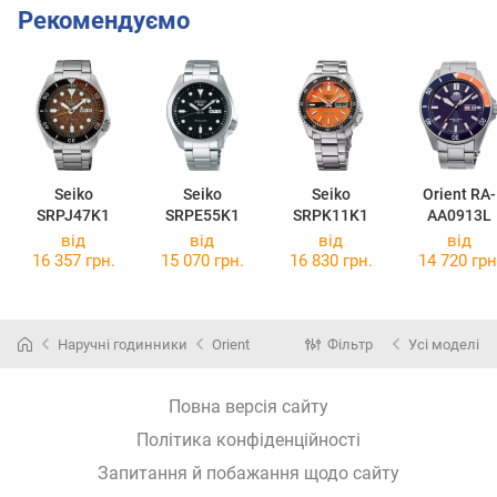
Рекомендуємо
Seiko
Seiko
Seiko
Orient RA-
SRPJ47K1
SRPE55K1
SRPK11K1
AA0913L
від
від
від
від
16 357 грн.
15 070 грн.
16 830 грн.
14 720 грн
Наручні годинники
Orient
Фільтр
Усі моделі
Повна версія сайту
Політика конфіденційності
Запитання й побажання щодо сайту