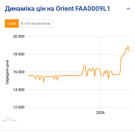
Динаміка цін на Orient FAA0009L1
Ціна
К-сть магазинів
20 000
 000
 000
 000
 000
 000
 000
 000
18 000
Середня ціна
16 000
12 000
14 000
12 000
2024
2025
2028
2026
L