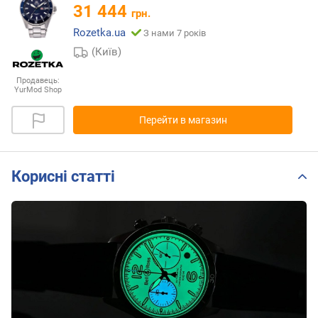
31 444
грн.
Rozetka.ua
З нами 7 років
(Київ)
Продавець:
YurMod Shop
Перейти в магазин
Корисні статті