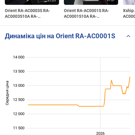
Orient RA-AC0003S RA-
Orient RA-AC0001S RA-
Xship.
AC0003S10A RA-
AC0001S10A RA-
AC00
AC0003S10B RN-AC0003S
AC0001S10B RN-AC0001S
AC0003S Bambino
AC0001S Bambino
Динаміка цін на Orient RA-AC0001S
14 000
 500
 000
 500
13 500
Середня ціна
13 000
11 500
12 500
12 000
11 500
2024
2025
2028
2026
L