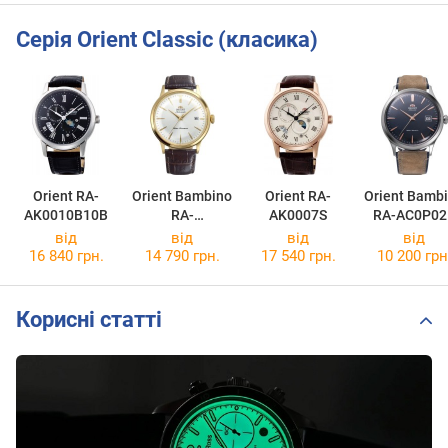
Серія Orient Classic (класика)
Orient RA-
Orient Bambino
Orient RA-
Orient Bamb
AK0010B10B
RA-
AK0007S
RA-AC0P02
AC0028S30B
від
від
від
від
16 840 грн.
14 790 грн.
17 540 грн.
10 200 грн
Корисні статті