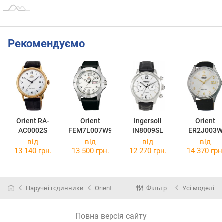
Рекомендуємо
Orient RA-
Orient
Ingersoll
Orient
AC0002S
FEM7L007W9
IN8009SL
ER2J003
від
від
від
від
13 140 грн.
13 500 грн.
12 270 грн.
14 370 грн
Наручні годинники
Orient
Фільтр
Усі моделі
Повна версія сайту