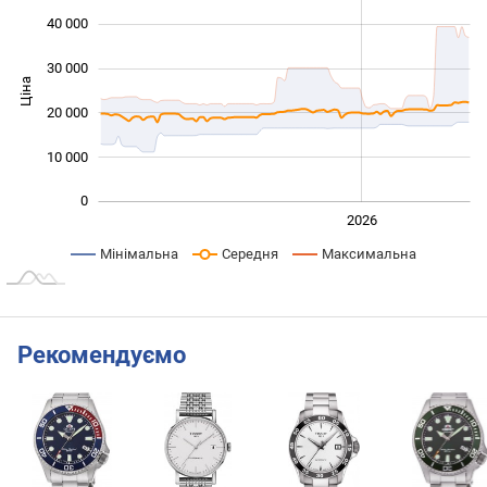
40 000
30 000
Ціна
10 000
20 000
10 000
0
2024
2025
2028
2026
L
Мінімальна
Середня
Максимальна
Рекомендуємо