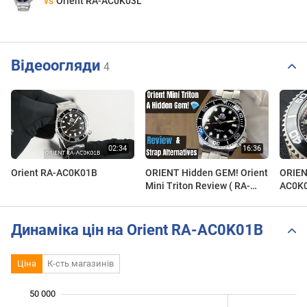
vs
Orient RA-AC0K03L
Відеоогляди
4
Orient RA-AC0K01B
ORIENT Hidden GEM! Orient
ORIEN
Mini Triton Review ( RA-
AC0K
AC0K01B )
WATC
Динаміка цін на Orient RA-AC0K01B
Ціна
К-сть магазинів
50 000
 000
 000
 000