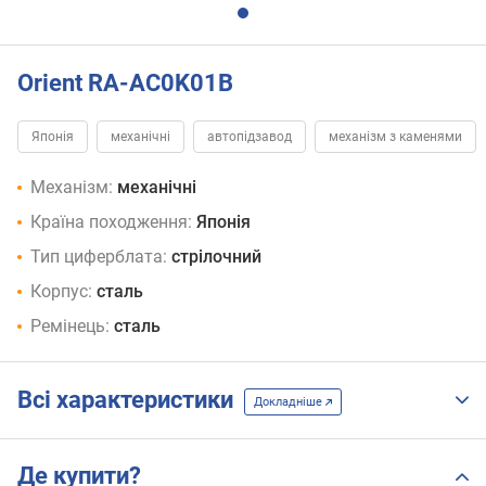
Orient RA-AC0K01B
Японія
механічні
автопідзавод
механізм з каменями
Механізм:
механічні
Країна походження:
Японія
Тип циферблата:
стрілочний
Корпус:
сталь
Ремінець:
сталь
Всі характеристики
Докладніше
Де купити?