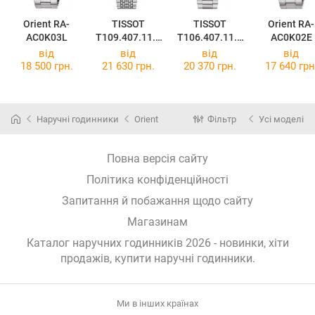
Orient RA-
TISSOT
TISSOT
Orient RA-
AC0K03L
T109.407.11.0
T106.407.11.0
AC0K02E
31.00
31.00
від
від
від
від
18 500 грн.
21 630 грн.
20 370 грн.
17 640 грн
Наручні годинники
Orient
Фільтр
Усі моделі
Повна версія сайту
Політика конфіденційності
Запитання й побажання щодо сайту
Магазинам
Каталог наручних годинників 2026 - новинки, хіти
продажів,
купити наручні годинники
.
Ми в інших країнах