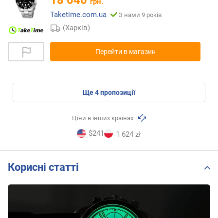
18 040
грн.
Taketime.com.ua
З нами 9 років
(Харків)
Перейти в магазин
ще
4
пропозиції
Ціни в інших країнах
$241
1 624 zł
Корисні статті