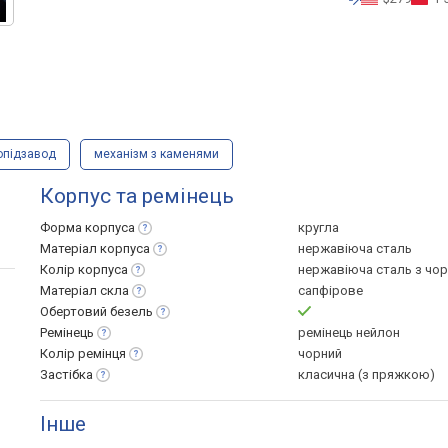
опідзавод
механізм з каменями
Корпус та ремінець
Форма
корпуса
кругла
Матеріал
корпуса
нержавіюча сталь
Колір
корпуса
нержавіюча сталь з чо
Матеріал
скла
сапфірове
Обертовий
безель
Ремінець
ремінець нейлон
Колір
ремінця
чорний
Застібка
класична (з пряжкою)
Інше