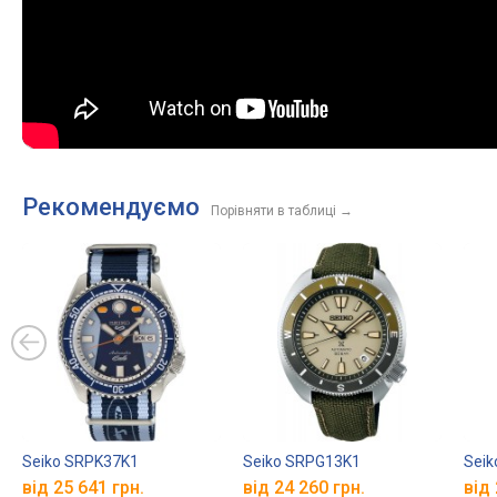
Рекомендуємо
Порівняти в таблиці
→
Seiko SRPK37K1
Seiko SRPG13K1
Seik
від 25 641 грн.
від 24 260 грн.
від 