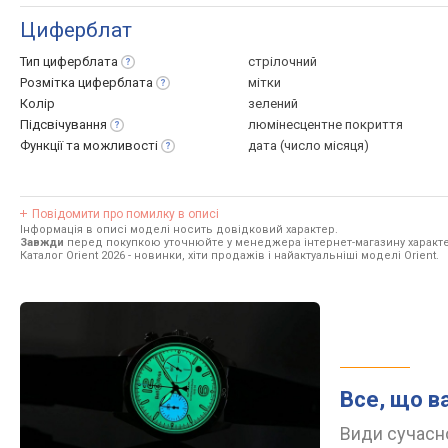
Циферблат
Тип
циферблата
стрілочний
Розмітка
циферблата
мітки
Колір
зелений
Підсвічування
люмінесцентне покриття
Функції та
можливості
дата (число місяця)
Повідомити про помилку в описі
Інформація в описі моделі носить довідковий характер.
Завжди
перед покупкою уточнюйте у менеджера інтернет-магазину характе
Каталог Orient 2026
- новинки, хіти продажів і найактуальніші моделі Orient.
Все, що в
Види сучасно