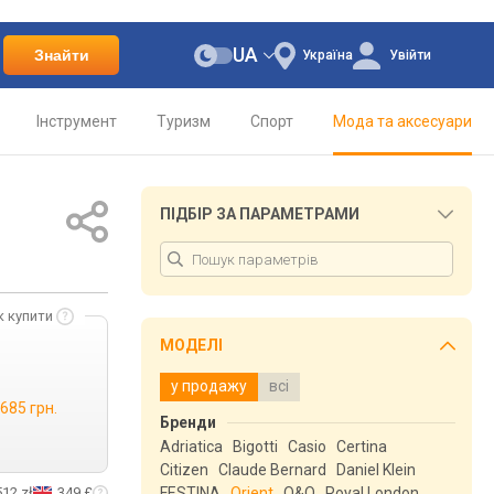
UA
Знайти
Україна
Увійти
Інструмент
Туризм
Спорт
Мода та аксесуари
ПІДБІР ЗА ПАРАМЕТРАМИ
к купити
МОДЕЛІ
у продажу
всі
 685 грн.
Бренди
Adriatica
Bigotti
Casio
Certina
Citizen
Claude Bernard
Daniel Klein
512 zł
349 £
FESTINA
Orient
Q&Q
Royal London