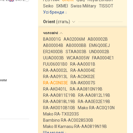
Seiko
SKMEI
Swiss Military
TISSOT
Усі бренди
Orient
(
стать
)
чоловічі
BA0001G
AA02006M
AB00002B
AB00004B
AB0000BB
EM6Q00EJ
ER2400DB
STAA003B
UND0002B
UUAD003B
WCAA005W
FAA0004E1
FUU06001B0
RA-AA0001B
RA-AA0002L
RA-AA0004E
RA-AA0913L
RA-AC0K02E
рним
RA-AC0N03E
RA-AK0007S
RA-AK0401L
RA-AA0810N19B
RA-AA0811E19B
RA-AA0812L19B
RA-AA0818L19B
RA-AA0E02E19B
RA-AK0010B10B
Mako RA-AC0Q10N
Mako RA-TX0203S
Bambino RA-AC0028S30B
Mako III Kamasu RA-AA0819N19B
Ще моделі
↓