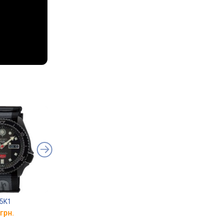
75K1
Casio F-91W-1
Casio MTP-V001L-7
грн.
від 1 320 грн.
від 1 120 грн.