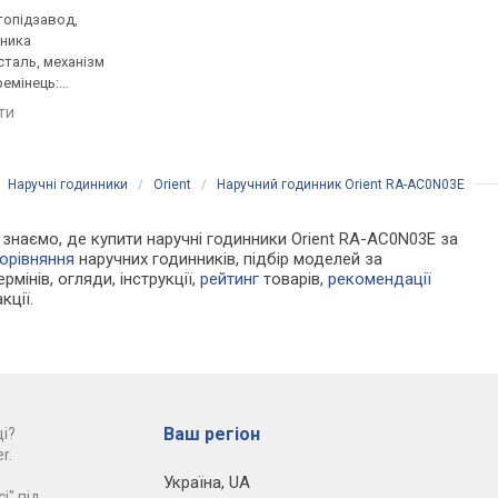
втопідзавод,
кварцові, корпус годинника
кварцові, корпус го
нника
пластик, ремінець: ремінець
нержавіюча сталь, р
таль, механізм
каучук, WR 30, Японія
ремінець шкіряний, W
ремінець:
Японія
порівняти
лон, WR 100,
яти
порівняти
/
Наручні годинники
/
Orient
/
Наручний годинник Orient RA-AC0N03E
Ми знаємо, де купити наручні годинники Orient RA-AC0N03E за
орівняння
наручних годинників, підбір моделей за
рмінів, огляди, інструкції,
рейтинг
товарів,
рекомендації
кції.
Ваш регіон
і?
r.
Україна
,
UA
і" під