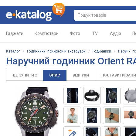
Гаджети
Комп'ютери
Фото
TV
Аудіо
П
Каталог
/
Годинники, прикраси й аксесуари
/
Годинники
/
Наручні г
Наручний годинник Orient 
ДЕ КУПИТИ
ОПИС
ВІДГУКИ
ПОСТАВИТИ ЗАП
2