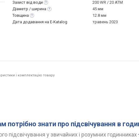
Захист від
води
200 WR / 20 ATM
Діаметр /
ширина
45 мм
Товщина
12.8 мм
Дата додавання на E-Katalog
травень 2023
ристики і комплектацію товару
ам потрібно знати про підсвічування в год
го підсвічування у звичайних і розумних годинниках