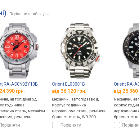
ні)
Порівняти в таблиці
→
nt RA-AC0N02Y10B
Orient EL03001B
Orient RA-
24 390 грн.
від 36 120 грн.
від 25 360 
нічні, автопідзавод,
механічні, автопідзавод,
механічні, а
ус годинника
корпус годинника
корпус годи
авіюча сталь, механізм
нержавіюча сталь, ремінець:
нержавіюча с
менями, ремінець:
браслет сталь, WR 200,
браслет стал
лет сталь, WR 200,
Японія
Японія
порівняти
порівняти
порівн
ія