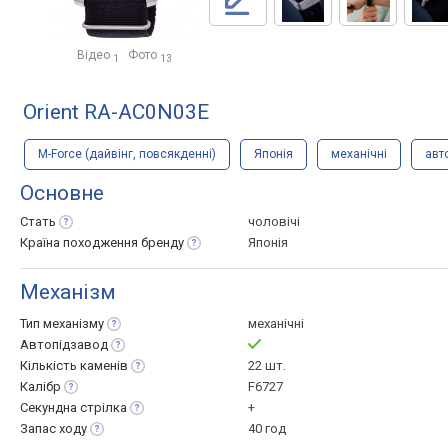
Відео
Фото
1
13
Orient RA-AC0N03E
M-Force (дайвінг, повсякденні)
Японія
механічні
авт
Основне
Стать
чоловічі
Країна походження
бренду
Японія
Механізм
Тип
механізму
механічні
Автопідзавод
Кількість
каменів
22 шт.
Калібр
F6727
Секундна
стрілка
+
Запас
ходу
40 год