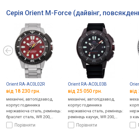
Серія Orient M-Force (дайвінг, повсякден
Orient RA-AC0L02R
Orient RA-AC0L03B
Orie
від 18 230 грн.
від 25 050 грн.
від 
механічні, автопідзавод,
механічні, автопідзавод,
меха
корпус годинника
корпус годинника
корп
нержавіюча сталь, ремінець:
нержавіюча сталь, ремінець:
нерж
браслет сталь, WR 200,
ремінець каучук, WR 200,
з ка
Японія
Японія
брас
порівняти
порівняти
Япон