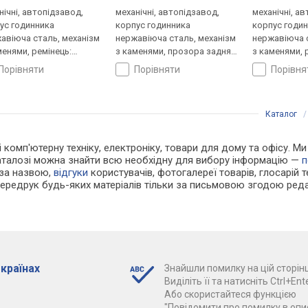
нічні, автопідзавод,
механічні, автопідзавод,
механічні, а
ус годинника
корпус годинника
корпус годи
авіюча сталь, механізм
нержавіюча сталь, механізм
нержавіюча с
менями, ремінець:
з каменями, прозора задня
з каменями, 
нець нейлон, WR 200,
кришка, ремінець: ремінець
ремінець ней
порівняти
порівняти
порівн
ія
нейлон, WR 50, Японія
Японія
Каталог
 і комп'ютерну техніку, електроніку, товари для дому та офісу. 
каталозі можна знайти всю необхідну для вибору інформацію —
п
 за назвою,
відгуки
користувачів, фотогалереї товарів, глосарій те
Передрук будь-яких матеріалів тільки за письмовою згодою реда
 країнах
Знайшли помилку на цій сторінц
Виділіть її та натисніть Ctrl+Ente
Або скористайтеся функцією
"Повідомити про помилку в опис