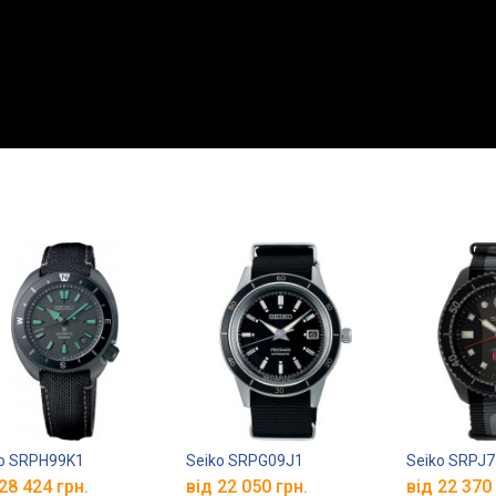
o SRPH99K1
Seiko SRPG09J1
Seiko SRPJ
28 424 грн.
від 22 050 грн.
від 22 370 