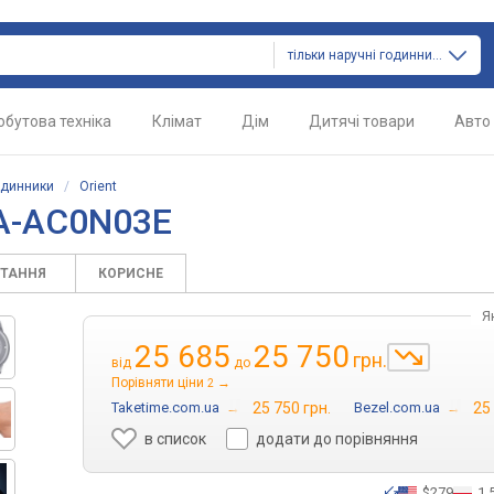
тільки наручні годинники
обутова техніка
Клімат
Дім
Дитячі товари
Авто
одинники
/
Orient
RA-AC0N03E
ИТАННЯ
КОРИСНЕ
Я
25 685
25 750
грн.
від
до
Порівняти ціни
→
2
Taketime.com.ua
→
25 750 грн.
Bezel.com.ua
→
25
в список
додати до порівняння
$279
1 