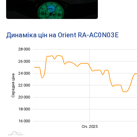
Динаміка цін на Orient RA-AC0N03E
28 000
12 000
14 000
30 000
26 000
24 000
Середня ціна
22 000
16 000
20 000
18 000
16 000
Січ. 2027
Лип.
Січ. 2025
L