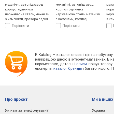
механічні, автопідзавод,
механічні, автопідзавод,
меха
корпус годинника
корпус годинника
корп
нержавіюча сталь, механізм
нержавіюча сталь, механізм
нерж
з каменями, прозора задня
з каменями, компас,
з ка
кришка, ремінець: ремінець
ремінець: ремінець нейлон,
ремі
порівняти
порівняти
нейлон, WR 100, Японія
WR 200, Японія
Япон
E-Katalog
— каталог описів і цін на побутову
найкращою ціною в інтернет-магазинах. В 
параметрами, детальні
описи
, пошук товару
експертів,
каталог брендів
і багато іншого. 
Про проєкт
Ми в інших
Як нам зателефонувати?
Україна