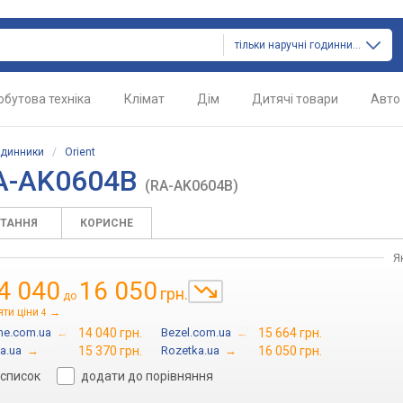
тільки наручні годинники
обутова техніка
Клімат
Дім
Дитячі товари
Авто
одинники
/
Orient
RA-AK0604B
(RA-AK0604B)
ИТАННЯ
КОРИСНЕ
Я
4 040
16 050
грн.
до
яти ціни
→
4
me.com.ua
→
14 040 грн.
Bezel.com.ua
→
15 664 грн.
a.ua
→
15 370 грн.
Rozetka.ua
→
16 050 грн.
 список
додати до порівняння