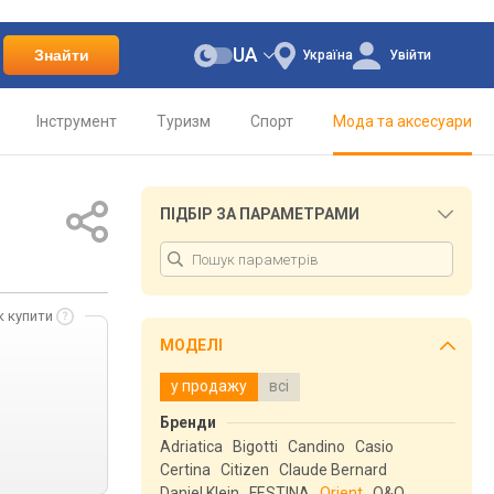
UA
Знайти
Україна
Увійти
Інструмент
Туризм
Спорт
Мода та аксесуари
ПІДБІР ЗА ПАРАМЕТРАМИ
к купити
МОДЕЛІ
у продажу
всі
Бренди
Adriatica
Bigotti
Candino
Casio
Certina
Citizen
Claude Bernard
Daniel Klein
FESTINA
Orient
Q&Q