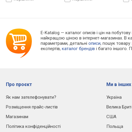
Японія
Японія
кауч
E-Katalog
— каталог описів і цін на побутову
найкращою ціною в інтернет-магазинах. В 
параметрами, детальні
описи
, пошук товару
експертів,
каталог брендів
і багато іншого. 
Про проєкт
Ми в інших
Як нам зателефонувати?
Україна
Розміщення прайс-листів
Велика Брит
Магазинам
США
Політика конфіденційності
Польща