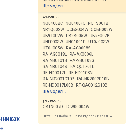
Ще моделі
↓
жіночі
NQ0400BC
NQ0400FC
NQ1S001B
NR1Q002W
QCBG004W
QCBH003W
UB91002W
UB9B005W
UBRE002B
UNF0003W
UNG1001D
UT0J003W
UT0J005W
RA-AC0008S
RA-AG0018L
RA-AK0006L
RA-NB0101B
RA-NB0103S
RA-NB0104S
RA-QC1701L
RE-ND0012L
RE-ND0103N
RA-NR2001G10B
RA-NR2002P10B
RE-ND0017L00B
RF-QA0012S10B
Ще моделі
↓
унісекс
QB1N007D
LGW00004W
Питання і побажання по підбору моделі →
инниках