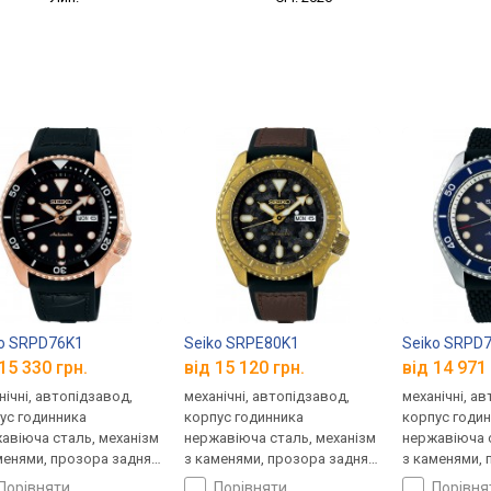
 NY0120-01ZE
o SRPD76K1
Seiko SRPE80K1
Seiko SRPD
15 330 грн.
від 15 120 грн.
від 14 971 
нічні, автопідзавод,
механічні, автопідзавод,
механічні, а
ус годинника
корпус годинника
корпус годи
авіюча сталь, механізм
нержавіюча сталь, механізм
нержавіюча с
менями, прозора задня
з каменями, прозора задня
з каменями, 
ка, ремінець: ремінець
кришка, ремінець: ремінець
кришка, ремі
порівняти
порівняти
порівн