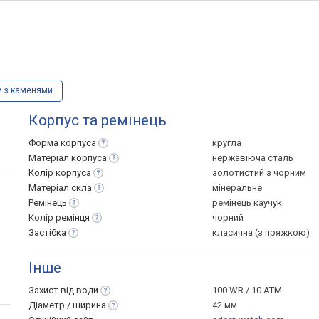
м з каменями
Корпус та ремінець
Форма
корпуса
кругла
Матеріал
корпуса
нержавіюча сталь
Колір
корпуса
золотистий з чорним
Матеріал
скла
мінеральне
Ремінець
ремінець каучук
Колір
ремінця
чорний
Застібка
класична (з пряжкою)
Інше
Захист від
води
100 WR / 10 ATM
Діаметр /
ширина
42 мм