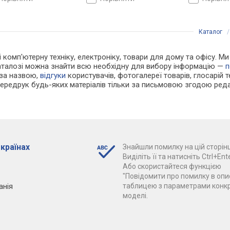
ук, WR 100, Японія
каучук, WR 100, Японія
каучук, WR 10
Каталог
 і комп'ютерну техніку, електроніку, товари для дому та офісу. М
каталозі можна знайти всю необхідну для вибору інформацію —
п
 за назвою,
відгуки
користувачів, фотогалереї товарів, глосарій те
Передрук будь-яких матеріалів тільки за письмовою згодою реда
 країнах
Знайшли помилку на цій сторінц
Виділіть її та натисніть Ctrl+Ente
Або скористайтеся функцією
"Повідомити про помилку в опис
анія
таблицею з параметрами конк
моделі.