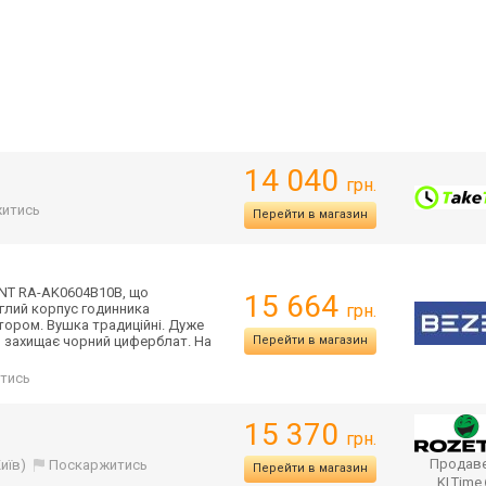
14 040
грн.
итись
Перейти в магазин
NT RA-AK0604B10B, що
15 664
глий корпус годинника
грн.
тором. Вушка традиційні. Дуже
о захищає чорний циферблат. На
Перейти в магазин
тись
15 370
грн.
Продаве
Київ)
Поскаржитись
Перейти в магазин
KLTime