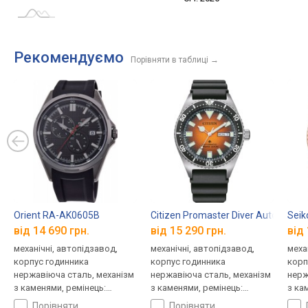
Рекомендуємо
Порівняти в таблиці
→
Orient RA-AK0605B
Citizen Promaster Diver Automatic
Seik
від 14 690 грн.
від 15 290 грн.
від 
механічні, автопідзавод,
механічні, автопідзавод,
меха
корпус годинника
корпус годинника
корп
нержавіюча сталь, механізм
нержавіюча сталь, механізм
нерж
з каменями, ремінець:
з каменями, ремінець:
з ка
ремінець каучук, WR 100,
ремінець каучук, WR 200,
криш
порівняти
порівняти