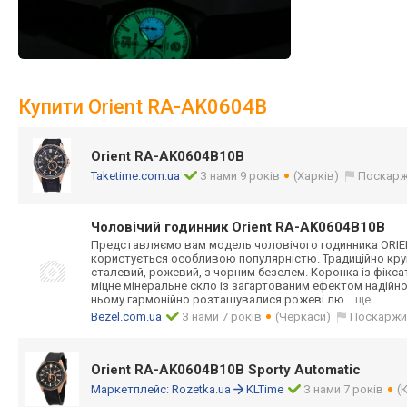
Купити Orient RA-AK0604B
Orient RA-AK0604B10B
Taketime.com.ua
З нами 9 років
(Харків)
Поскарж
Чоловічий годинник Orient RA-AK0604B10B
Представляємо вам модель чоловічого годинника ORIE
користується особливою популярністю. Традиційно кру
сталевий, рожевий, з чорним безелем. Коронка із фікса
міцне мінеральне скло із загартованим ефектом надійн
ньому гармонійно розташувалися рожеві лю
... ще
Bezel.com.ua
З нами 7 років
(Черкаси)
Поскаржи
Orient RA-AK0604B10B Sporty Automatic
Маркетплейс:
Rozetka.ua
KLTime
З нами 7 років
(