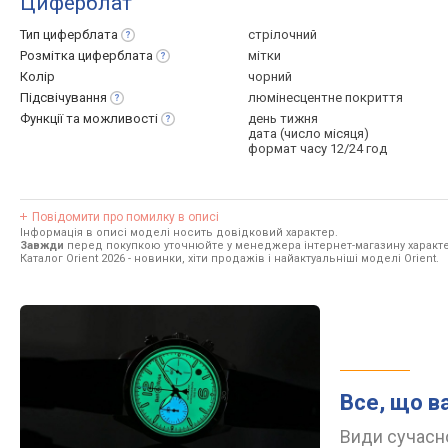
Циферблат
Тип
циферблата
стрілочний
Розмітка
циферблата
мітки
Колір
чорний
Підсвічування
люмінесцентне покриття
Функції та
можливості
день тижня
дата (число місяця)
формат часу 12/24 год
Повідомити про помилку в описі
Інформація в описі моделі носить довідковий характер.
Завжди
перед покупкою уточнюйте у менеджера інтернет-магазину характе
Каталог Orient 2026
- новинки, хіти продажів і найактуальніші моделі Orient.
Все, що в
Види сучасно