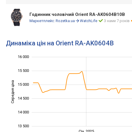
Годинник чоловічий Orient RA-AK0604B10B
Маркетплейс:
Rozetka.ua
WatchLife
З нами 7 років
Динаміка цін на Orient RA-AK0604B
16 000
12 500
13 000
16 500
15 500
Середня ціна
15 000
13 500
14 500
14 000
13 500
Січ. 2027
Лип.
Січ. 2025
L