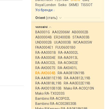
Royal London
Seiko
SKMEI
TISSOT
Усі бренди
Orient
(
стать
)
чоловічі
BA0001G
AA02006M
AB00002B
AB00004B
ER2400DB
STAA003B
UND0002B
UUAD003B
WCAA005W
FAA0004E1
FUU06001B0
RA-AA0001B
RA-AA0002L
RA-AA0004E
RA-AA0913L
RA-AA0C02L
RA-AC0K02E
RA-AK0007S
RA-AK0401L
RA-AK0604B
RA-AA0810N19B
RA-AA0811E19B
RA-AA0812L19B
RA-AA0818L19B
RA-AA0E02E19B
RA-AK0010B10B
Mako RA-AC0Q10N
Mako RA-TX0203S
Bambino RA-AC0P02L
Bambino RA-AC0028S30B
Mako III Kamasu RA-AA0819N19B