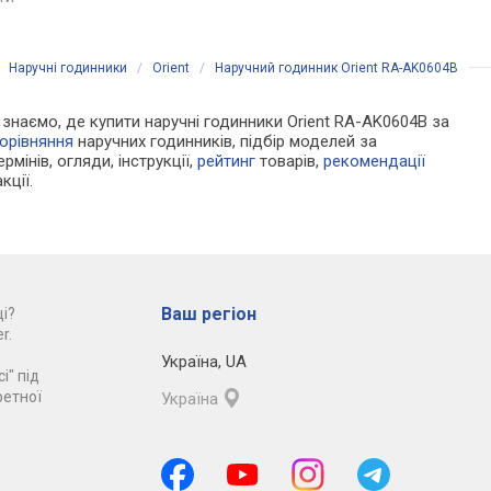
0, Японія
Японія
Японія
/
Наручні годинники
/
Orient
/
Наручний годинник Orient RA-AK0604B
и знаємо, де купити наручні годинники Orient RA-AK0604B за
орівняння
наручних годинників, підбір моделей за
рмінів, огляди, інструкції,
рейтинг
товарів,
рекомендації
кції.
Ваш регіон
і?
r.
Україна
,
UA
і" під
ретної
Україна