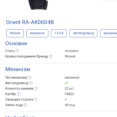
Orient RA-AK0604B
Японія
механічні
12/24
автопідзавод
механіз
Основне
Стать
чоловічі
Країна походження
бренду
Японія
Механізм
Тип
механізму
механічні
Автопідзавод
Кількість
каменів
22 шт.
Калібр
F6B22
Секундна
стрілка
+
Запас
ходу
40 год