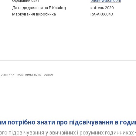
Офіційний сайт
orient-watch.com
Дата додавання на E-Katalog
квітень 2020
Маркування виробника
RA-AK0604B
ристики і комплектацію товару
ам потрібно знати про підсвічування в год
го підсвічування у звичайних і розумних годинниках