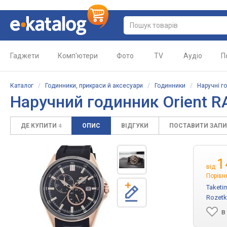
Гаджети
Комп'ютери
Фото
TV
Аудіо
П
Каталог
/
Годинники, прикраси й аксесуари
/
Годинники
/
Наручні г
Наручний годинник Orient 
ДЕ КУПИТИ
ОПИС
ВІДГУКИ
ПОСТАВИТИ ЗАП
4
1
від
Порівн
Taketi
Rozetk
в