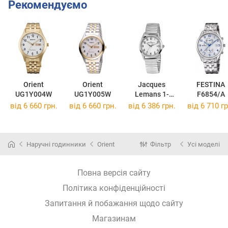
Рекомендуємо
Orient
Orient
Jacques
FESTINA
UG1Y004W
UG1Y005W
Lemans 1-
F6854/A
1769K
від 6 660 грн.
від 6 660 грн.
від 6 386 грн.
від 6 710 гр
Наручні годинники
Orient
Фільтр
Усі моделі
Повна версія сайту
Політика конфіденційності
Запитання й побажання щодо сайту
Магазинам