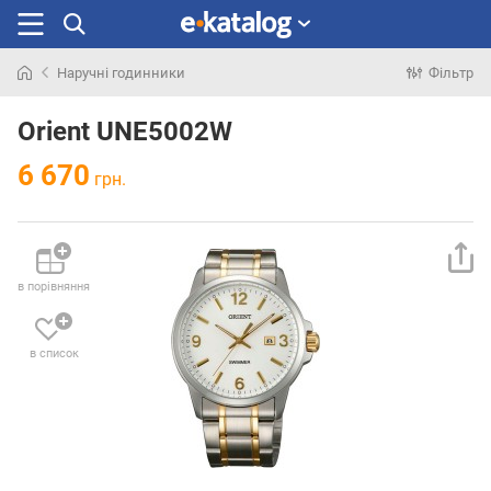
Наручні годинники
Фільтр
Шукали
раніше
Orient UNE5002W
6 670
грн.
в порівняння
в список