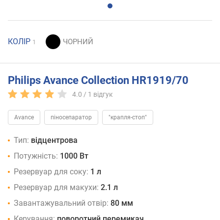
КОЛІР
1
Philips Avance Collection HR1919/70
4.0 /
1
відгук
Avance
піносепаратор
"крапля-стоп"
Тип:
відцентрова
Потужність:
1000 Вт
Резервуар для соку:
1 л
Резервуар для макухи:
2.1 л
Завантажувальний отвір:
80 мм
Керування:
поворотний перемикач