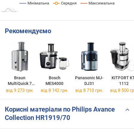
Мінімальна
Середня
Максимальна
Рекомендуємо
Braun
Bosch
Panasonic MJ-
KITFORT KT
MultiQuick 7
MES4000
DJ31
1112
J700
від 9 273 грн.
від 8 142 грн.
від 8 710 грн.
від 8 500 гр
Корисні матеріали по Philips Avance
Collection HR1919/70