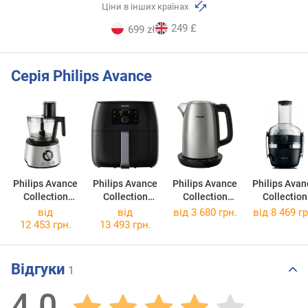
Ціни в інших країнах
249 £
699 zł
Серія Philips Avance
Philips Avance
Philips Avance
Philips Avance
Philips Avan
Collection
Collection
Collection
Collection
HR7778/00
HD9650
HD9359/90
HR1919/7
від
від
від 3 680 грн.
від 8 469 гр
12 453 грн.
13 493 грн.
Відгуки
1
4.0