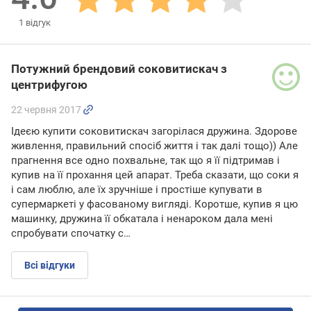
1
відгук
Потужний брендовий соковитискач з
центрифугою
22 червня 2017
Ідеєю купити соковитискач загорілася дружина. Здорове
живлення, правильний спосіб життя і так далі тощо)) Але
прагнення все одно похвальне, так що я її підтримав і
купив на її прохання цей апарат. Треба сказати, що соки я
і сам люблю, але їх зручніше і простіше купувати в
супермаркеті у фасованому вигляді. Коротше, купив я цю
машинку, дружина її обкатала і ненароком дала мені
спробувати спочатку с…
Всі відгуки