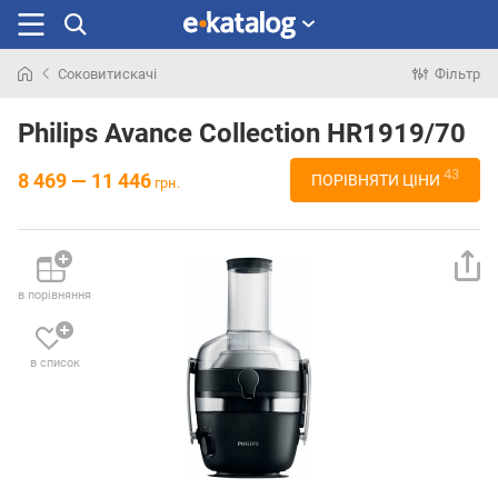
Соковитискачі
Фільтр
Шукали
раніше
Philips Avance Collection HR1919/70
43
8 469 — 11 446
ПОРІВНЯТИ ЦІНИ
грн.
в порівняння
в список