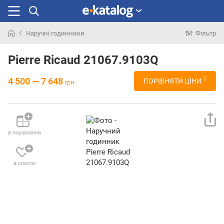
Наручні годинники
Фільтр
Шукали
раніше
Pierre Ricaud 21067.9103Q
3
4 500 — 7 648
ПОРІВНЯТИ ЦІНИ
грн.
в порівняння
в список