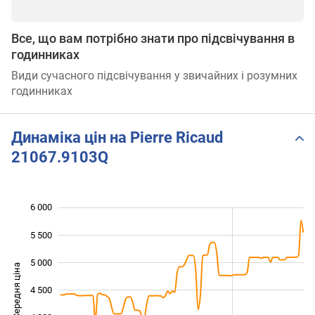
Все, що вам потрібно знати про підсвічування в
годинниках
Види сучасного підсвічування у звичайних і розумних
годинниках
Динаміка цін на Pierre Ricaud
21067.9103Q
6 000
 000
 500
 500
5 500
5 000
Середня ціна
4 500
3 000