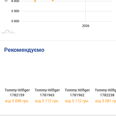
4 000
3 500
3 000
2024
2025
2028
2026
L
Рекомендуємо
Tommy Hilfiger
Tommy Hilfiger
Tommy Hilfiger
Tommy Hilfi
1782159
1781963
1781962
1782238
від 5 098 грн.
від 5 112 грн.
від 5 112 грн.
від 5 081 гр