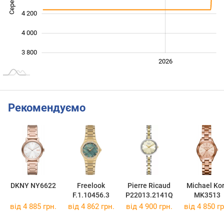
4 200
4 000
3 800
2024
2025
2028
2026
L
Рекомендуємо
DKNY NY6622
Freelook
Pierre Ricaud
Michael Ko
F.1.10456.3
P22013.2141Q
MK3513
від 4 885 грн.
від 4 862 грн.
від 4 900 грн.
від 4 850 гр