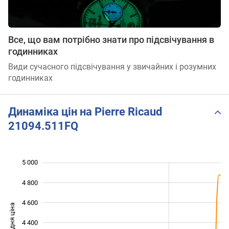
Все, що вам потрібно знати про підсвічування в
годинниках
Види сучасного підсвічування у звичайних і розумних
годинниках
Динаміка цін на Pierre Ricaud
21094.511FQ
5 000
 400
 600
 200
4 800
4 600
Середня ціна
4 400
3 800