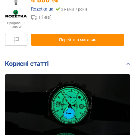
4 880
грн.
Rozetka.ua
З нами 7 років
(Київ)
Продавець:
Laus-W
Перейти в магазин
Корисні статті