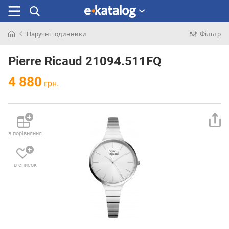
Наручні годинники
Фільтр
Шукали
раніше
Pierre Ricaud 21094.511FQ
4 880
грн.
в порівняння
в список