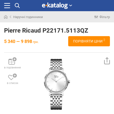
Наручні годинники
Фільтр
Шукали
раніше
Pierre Ricaud P22171.5113QZ
2
5 340 — 9 898
ПОРІВНЯТИ ЦІНИ
грн.
в порівняння
в список