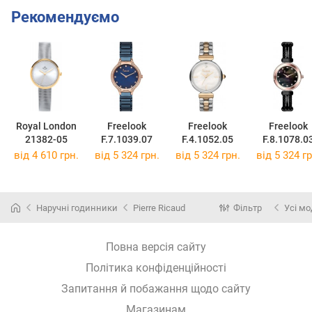
Рекомендуємо
Royal London
Freelook
Freelook
Freelook
21382-05
F.7.1039.07
F.4.1052.05
F.8.1078.0
від 4 610 грн.
від 5 324 грн.
від 5 324 грн.
від 5 324 гр
Наручні годинники
Pierre Ricaud
Фільтр
Усі мо
Повна версія сайту
Політика конфіденційності
Запитання й побажання щодо сайту
Магазинам