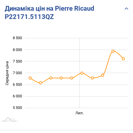
Динаміка цін на Pierre Ricaud
P22171.5113QZ
8 500
 500
 000
 000
8 000
7 500
Середня ціна
7 000
5 500
6 500
6 000
5 500
Черв.
Серп.
Трав.
Вер.
Лип.
L