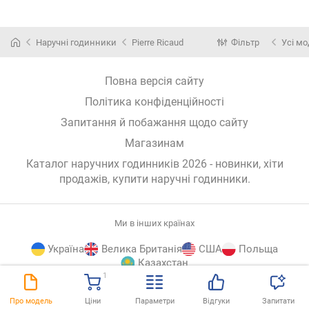
Наручні годинники
Pierre Ricaud
Фільтр
Усі мо
Повна версія сайту
Політика конфіденційності
Запитання й побажання щодо сайту
Магазинам
Каталог наручних годинників 2026 - новинки, хіти
продажів,
купити наручні годинники
.
Ми в інших країнах
Україна
Велика Британія
США
Польща
Казахстан
1
E-
© E-Katalog, 2026
ВГОРУ
Про модель
Ціни
Параметри
Відгуки
Запитати
Katalog