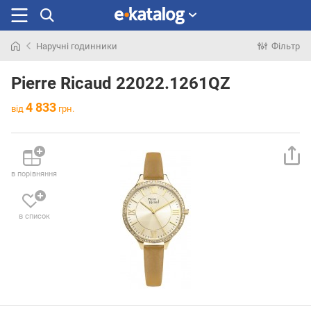
Наручні годинники
Фільтр
Шукали
раніше
Pierre Ricaud 22022.1261QZ
4 833
від
грн.
в порівняння
в список