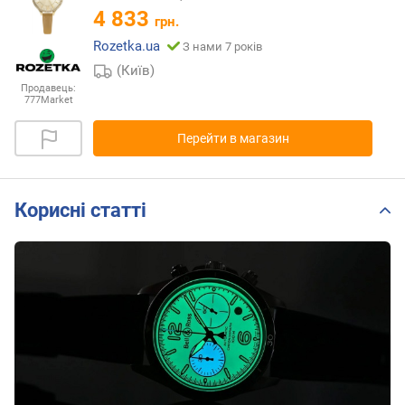
4 833
грн.
Rozetka.ua
З нами 7 років
(Київ)
Продавець:
777Market
Перейти в магазин
Корисні статті