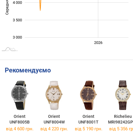
Середня ціна
4 000
3 000
3 500
3 000
2024
2025
2028
2026
L
Рекомендуємо
Orient
Orient
Orient
Richelieu
UNF8005B
UNF8004W
UNF8001T
MRI98242GP
916
від 4 600 грн.
від 4 220 грн.
від 5 190 грн.
від 5 356 гр