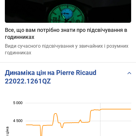
Все, що вам потрібно знати про підсвічування в
годинниках
Види сучасного підсвічування у звичайних і розумних
годинниках
Динаміка цін на Pierre Ricaud
22022.1261QZ
5 000
 000
 500
 500
4 500