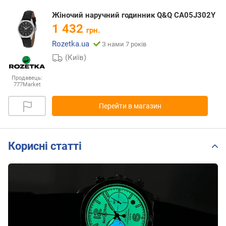
Жіночий наручний годинник Q&Q CA05J302Y
1 432
грн.
Rozetka.ua
З нами 7 років
(Київ)
Продавець:
777Market
Перейти в магазин
Корисні статті