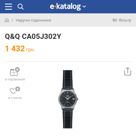
Наручні годинники
Фільтр
Шукали
раніше
Q&Q CA05J302Y
1 432
грн.
в порівняння
в список