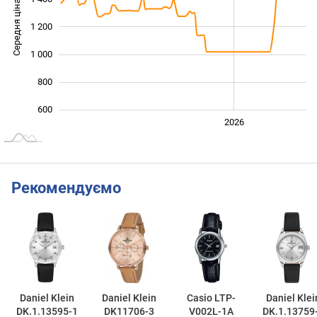
Середня ціна
1 200
1 000
1 000
800
600
2024
2025
2028
2026
L
Рекомендуємо
Daniel Klein
Daniel Klein
Casio LTP-
Daniel Klei
DK.1.13595-1
DK11706-3
V002L-1A
DK.1.13759