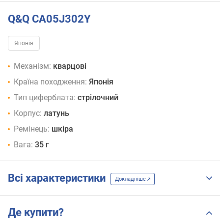
Q&Q CA05J302Y
Японія
Механізм:
кварцові
Країна походження:
Японія
Тип циферблата:
стрілочний
Корпус:
латунь
Ремінець:
шкіра
Вага:
35 г
Всі характеристики
Докладніше
Де купити?