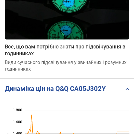
Все, що вам потрібно знати про підсвічування в
годинниках
Види сучасного підсвічування у звичайних і розумних
годинниках
Динаміка цін на Q&Q CA05J302Y
1 800
 000
200
400
1 600
1 400