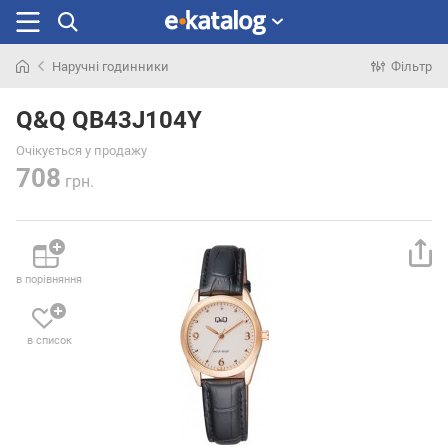
Наручні годинники
Фільтр
Шукали
раніше
Q&Q QB43J104Y
Очікується у продажу
708
грн.
в порівняння
в список