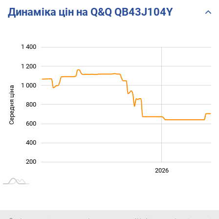
Динаміка цін на Q&Q QB43J104Y
1 400
 600
-200
0
1 200
1 000
Середня ціна
800
1 000
600
400
200
2024
2025
2028
2026
L