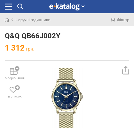
Наручні годинники
Фільтр
Шукали
раніше
Q&Q QB66J002Y
1 312
грн.
в порівняння
в список