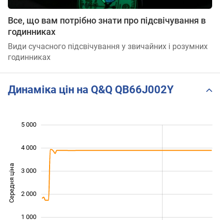
Все, що вам потрібно знати про підсвічування в
годинниках
Види сучасного підсвічування у звичайних і розумних
годинниках
Динаміка цін на Q&Q QB66J002Y
5 000
 000
 000
 000
4 000
Середня ціна
3 000
1 000
2 000
1 000