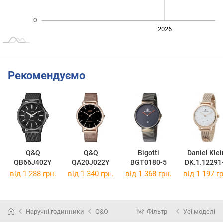
0
2024
2025
2028
2026
L
Рекомендуємо
Q&Q
Q&Q
Bigotti
Daniel Klei
QB66J402Y
QA20J022Y
BGT0180-5
DK.1.12291
від 1 288 грн.
від 1 340 грн.
від 1 368 грн.
від 1 197 гр
Наручні годинники
Q&Q
Фільтр
Усі моделі