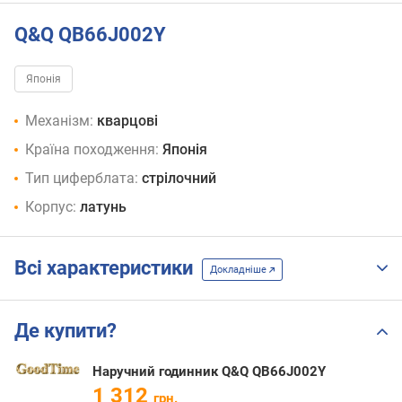
Q&Q QB66J002Y
Японія
Механізм:
кварцові
Країна походження:
Японія
Тип циферблата:
стрілочний
Корпус:
латунь
Всі характеристики
Докладніше
Де купити?
Наручний годинник Q&Q QB66J002Y
1 312
грн.