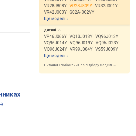
VR28J808Y
VR28J809Y
VR32J001Y
VR42J003Y
G02A-002VY
Ще моделі
↓
дитячі
VP46J066Y
VQ13J013Y
VQ96J013Y
VQ96J014Y
VQ96J019Y
VQ96J023Y
VQ96J024Y
VR99J004Y
VS59J009Y
Ще моделі
↓
Питання і побажання по підбору моделі →
инниках