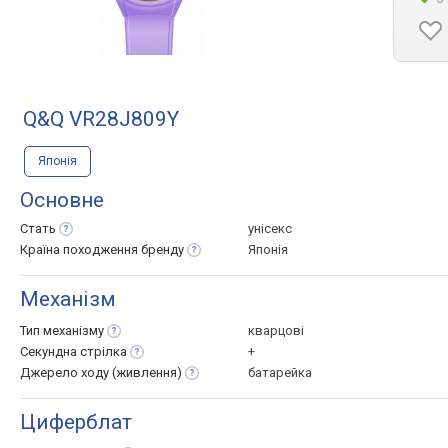
Q&Q VR28J809Y
Японія
Основне
Стать
унісекс
Країна походження
бренду
Японія
Механізм
Тип
механізму
кварцові
Секундна
стрілка
+
Джерело ходу
(живлення)
батарейка
Циферблат