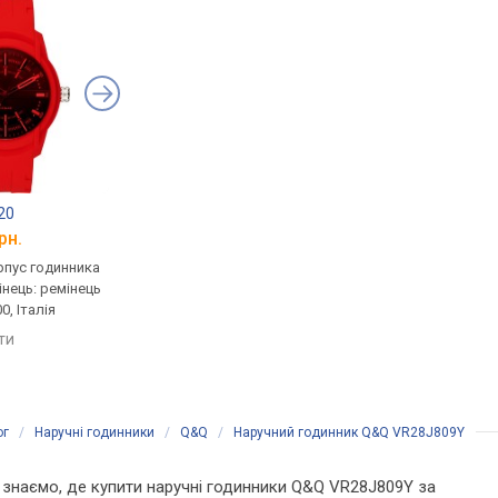
20
Maurice Lacroix Aikon #tide AI2008-80080-300-0
Casio F-91W-1
рн.
від 24 240 грн.
від 1 320 грн.
рпус годинника
кварцові, корпус годинника
кварцові, корпус го
інець: ремінець
пластик, ремінець: ремінець
пластик, ремінець: р
0, Італія
каучук, WR 100, Швейцарія
каучук, WR 30, Японія
яти
порівняти
порівняти
ог
/
Наручні годинники
/
Q&Q
/
Наручний годинник Q&Q VR28J809Y
Ми знаємо, де купити наручні годинники Q&Q VR28J809Y за