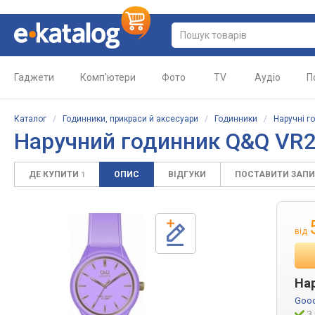
Гаджети
Комп'ютери
Фото
TV
Аудіо
П
Каталог
/
Годинники, прикраси й аксесуари
/
Годинники
/
Наручні г
Наручний годинник Q&Q VR
ДЕ КУПИТИ
ОПИС
ВІДГУКИ
ПОСТАВИТИ ЗАП
1
від
На
Good
З