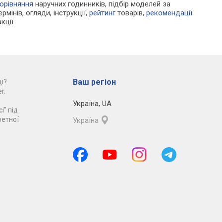
орівняння
наручних годинників, підбір моделей за
рмінів, огляди, інструкції,
рейтинг
товарів,
рекомендації
кції.
Ваш регіон
і?
r.
Україна
,
UA
і" під
ретної
Україна