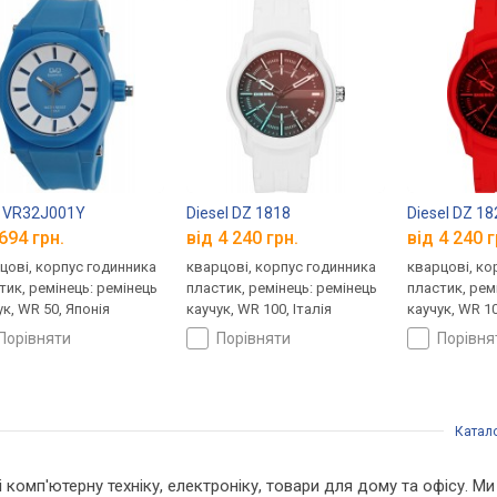
 VR32J001Y
Diesel DZ 1818
Diesel DZ 18
694 грн.
від 4 240 грн.
від 4 240 г
цові, корпус годинника
кварцові, корпус годинника
кварцові, ко
тик, ремінець: ремінець
пластик, ремінець: ремінець
пластик, рем
ук, WR 50, Японія
каучук, WR 100, Італія
каучук, WR 10
порівняти
порівняти
порівн
Катал
 і комп'ютерну техніку, електроніку, товари для дому та офісу. 