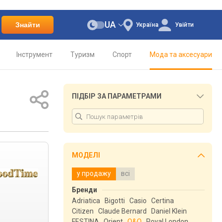
UA
Знайти
Україна
Увійти
Інструмент
Туризм
Спорт
Мода та аксесуари
ПІДБІР ЗА ПАРАМЕТРАМИ
МОДЕЛІ
у продажу
всі
Бренди
Adriatica
Bigotti
Casio
Certina
Citizen
Claude Bernard
Daniel Klein
FESTINA
Orient
Q&Q
Royal London