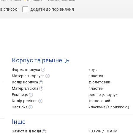
в список
додати до порівняння
Корпус та ремінець
Форма
корпуса
кругла
Матеріал
корпуса
пластик
Колір
корпуса
фіолетовий
Матеріал
скла
пластик
Ремінець
ремінець каучук
Колір
ремінця
фіолетовий
Застібка
класична (з пряжкою)
Інше
Захист від
води
100 WR / 10 ATM