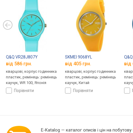
Q&Q VR28J807Y
SKMEI 9068YL
Q&Q
від 586 грн.
від 405 грн.
від 
кварцові, корпус годинника
кварцові, корпус годинника
квар
пластик, ремінець: ремінець
пластик, ремінець: ремінець
плас
каучук, WR 100, Японія
каучук, Китай
кауч
порівняти
порівняти
E-Katalog
— каталог описів і цін на побутову