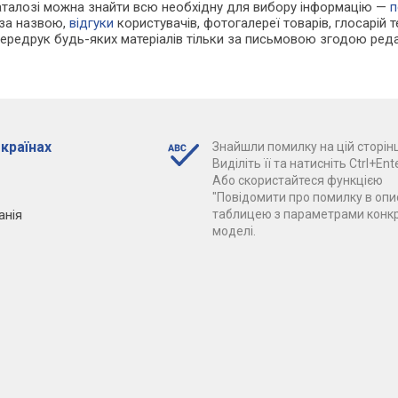
каталозі можна знайти всю необхідну для вибору інформацію —
п
 за назвою,
відгуки
користувачів, фотогалереї товарів, глосарій те
Передрук будь-яких матеріалів тільки за письмовою згодою реда
 країнах
Знайшли помилку на цій сторінц
Виділіть її та натисніть Ctrl+Ente
Або скористайтеся функцією
"Повідомити про помилку в опис
анія
таблицею з параметрами конк
моделі.