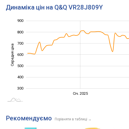
Динаміка цін на Q&Q VR28J809Y
900
1 000
100
200
800
700
Середня ціна
600
300
500
400
300
Січ. 2027
Лип.
Січ. 2025
L
Рекомендуємо
Порівняти в таблиці
→