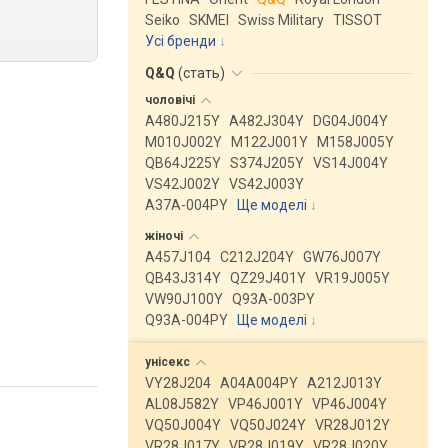
Seiko
SKMEI
Swiss Military
TISSOT
Усі бренди
Q&Q
(
стать
)
чоловічі
A480J215Y
A482J304Y
DG04J004Y
M010J002Y
M122J001Y
M158J005Y
QB64J225Y
S374J205Y
VS14J004Y
VS42J002Y
VS42J003Y
A37A-004PY
Ще моделі
↓
жіночі
A457J104
C212J204Y
GW76J007Y
QB43J314Y
QZ29J401Y
VR19J005Y
VW90J100Y
Q93A-003PY
Q93A-004PY
Ще моделі
↓
унісекс
VY28J204
A04A004PY
A212J013Y
AL08J582Y
VP46J001Y
VP46J004Y
VQ50J004Y
VQ50J024Y
VR28J012Y
VR28J017Y
VR28J019Y
VR28J020Y