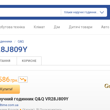
тільки наручні годинники
обутова техніка
Клімат
Дім
Дитячі товари
Авто
одинники
/
Q&Q
28J809Y
ИТАННЯ
КОРИСНЕ
586
грн.
Купити!
ручний годинник Q&Q VR28J809Y
time.com.ua
 нами 8 років
(Харків)
Поскаржитись