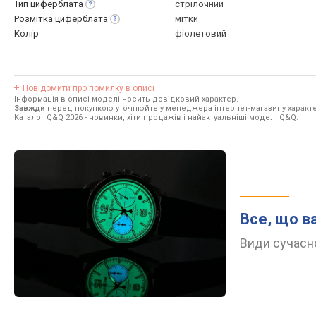
Тип
циферблата
стрілочний
Розмітка
циферблата
мітки
Колір
фіолетовий
Повідомити про помилку в описі
Інформація в описі моделі носить довідковий характер.
Завжди
перед покупкою уточнюйте у менеджера інтернет-магазину характе
Каталог Q&Q 2026
- новинки, хіти продажів і найактуальніші моделі Q&Q.
Все, що в
Види сучасно