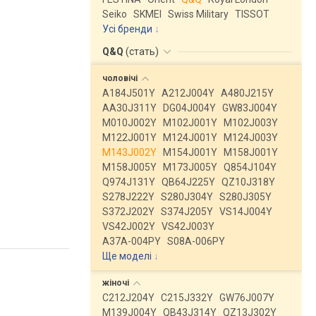
Seiko
SKMEI
Swiss Military
TISSOT
Усі бренди
Q&Q
(
стать
)
чоловічі
A184J501Y
A212J004Y
A480J215Y
AA30J311Y
DG04J004Y
GW83J004Y
M010J002Y
M102J001Y
M102J003Y
M122J001Y
M124J001Y
M124J003Y
M143J002Y
M154J001Y
M158J001Y
M158J005Y
M173J005Y
Q854J104Y
Q974J131Y
QB64J225Y
QZ10J318Y
S278J222Y
S280J304Y
S280J305Y
S372J202Y
S374J205Y
VS14J004Y
VS42J002Y
VS42J003Y
A37A-004PY
S08A-006PY
Ще моделі
↓
жіночі
C212J204Y
C215J332Y
GW76J007Y
M139J004Y
QB43J314Y
QZ13J302Y