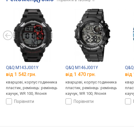
Порівняти в таблиці
→
Q&Q M143J001Y
Q&Q M146J001Y
Q&Q
від 1 542 грн.
від 1 470 грн.
від 
кварцові, корпус годинника
кварцові, корпус годинника
квар
пластик, ремінець: ремінець
пластик, ремінець: ремінець
плас
каучук, WR 100, Японія
каучук, WR 100, Японія
кауч
порівняти
порівняти