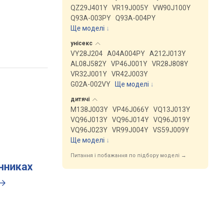
QZ29J401Y
VR19J005Y
VW90J100Y
Q93A-003PY
Q93A-004PY
Ще моделі
↓
унісекс
VY28J204
A04A004PY
A212J013Y
AL08J582Y
VP46J001Y
VR28J808Y
VR32J001Y
VR42J003Y
G02A-002VY
Ще моделі
↓
дитячі
M138J003Y
VP46J066Y
VQ13J013Y
VQ96J013Y
VQ96J014Y
VQ96J019Y
VQ96J023Y
VR99J004Y
VS59J009Y
Ще моделі
↓
Питання і побажання по підбору моделі →
инниках