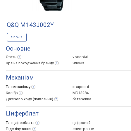
Q&Q M143J002Y
Японія
Основне
Стать
чоловічі
Країна походження
бренду
Японія
Механізм
Тип
механізму
кварцові
Калібр
MD13284
Джерело ходу
(живлення)
батарейка
Циферблат
Тип
циферблата
цифровий
Підсвічування
електронне