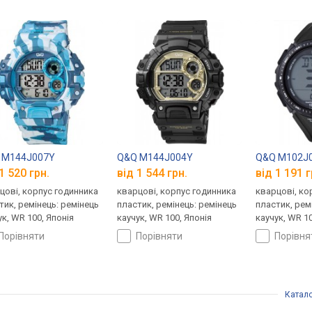
 M144J007Y
Q&Q M144J004Y
Q&Q M102J
1 520 грн.
від 1 544 грн.
від 1 191 г
цові, корпус годинника
кварцові, корпус годинника
кварцові, ко
тик, ремінець: ремінець
пластик, ремінець: ремінець
пластик, рем
ук, WR 100, Японія
каучук, WR 100, Японія
каучук, WR 10
порівняти
порівняти
порівн
Катал