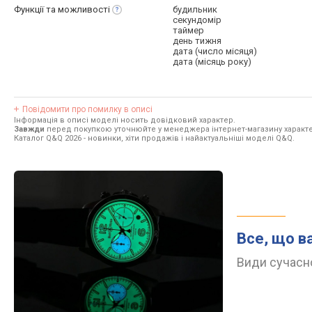
Функції та
можливості
будильник
секундомір
таймер
день тижня
дата (число місяця)
дата (місяць року)
Повідомити про помилку в описі
Інформація в описі моделі носить довідковий характер.
Завжди
перед покупкою уточнюйте у менеджера інтернет-магазину характе
Каталог Q&Q 2026
- новинки, хіти продажів і найактуальніші моделі Q&Q.
Все, що в
Види сучасно