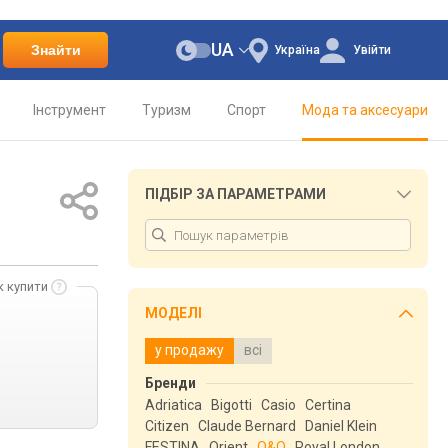
UA
Знайти
Україна
Увійти
Інструмент
Туризм
Спорт
Мода та аксесуари
ПІДБІР ЗА ПАРАМЕТРАМИ
к купити
МОДЕЛІ
у продажу
всі
Бренди
Adriatica
Bigotti
Casio
Certina
Citizen
Claude Bernard
Daniel Klein
FESTINA
Orient
Q&Q
Royal London