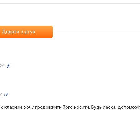
Додати відгук
2Y
Y
ник класний, хочу продовжити його носити. Будь ласка, допоможі