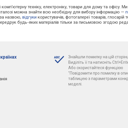
 і комп'ютерну техніку, електроніку, товари для дому та офісу. 
каталозі можна знайти всю необхідну для вибору інформацію —
п
 за назвою,
відгуки
користувачів, фотогалереї товарів, глосарій те
Передрук будь-яких матеріалів тільки за письмовою згодою реда
 країнах
Знайшли помилку на цій сторінц
Виділіть її та натисніть Ctrl+Ente
Або скористайтеся функцією
"Повідомити про помилку в опис
анія
таблицею з параметрами конк
моделі.