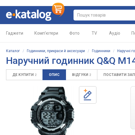
Гаджети
Комп'ютери
Фото
TV
Аудіо
П
Каталог
/
Годинники, прикраси й аксесуари
/
Годинники
/
Наручні г
Наручний годинник Q&Q M1
ДЕ КУПИТИ
ОПИС
ВІДГУКИ
ПОСТАВИТИ ЗА
2
2