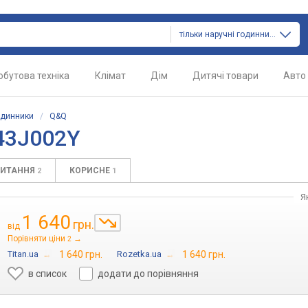
тільки наручні годинники
обутова техніка
Клімат
Дім
Дитячі товари
Авто
одинники
/
Q&Q
43J002Y
ПИТАННЯ
КОРИСНЕ
2
1
Я
1 640
грн.
від
Порівняти ціни
→
2
Titan.ua
→
1 640 грн.
Rozetka.ua
→
1 640 грн.
в список
додати до порівняння