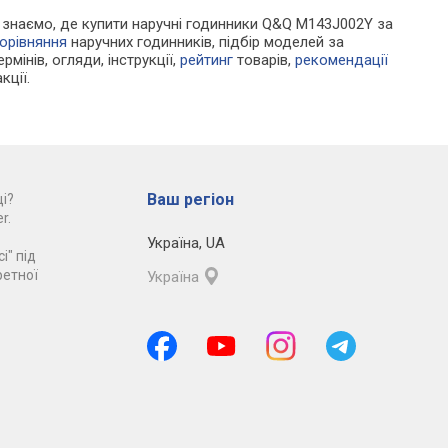
Ми знаємо, де купити наручні годинники Q&Q M143J002Y за
орівняння
наручних годинників, підбір моделей за
рмінів, огляди, інструкції,
рейтинг
товарів,
рекомендації
кції.
Ваш регіон
і?
r.
Україна
,
UA
і" під
ретної
Україна