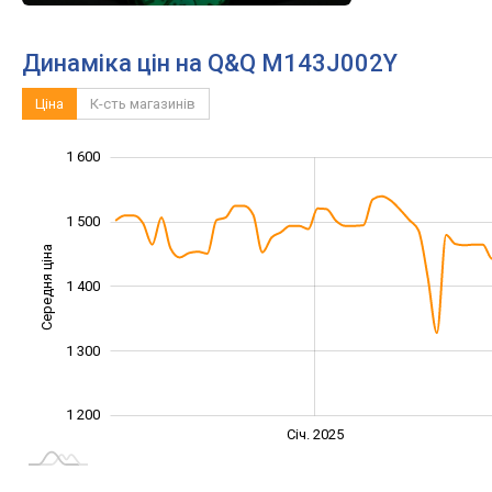
Динаміка цін на Q&Q M143J002Y
Ціна
К-сть магазинів
1 600
1 100
1 150
1 250
1 350
1 450
1 700
1 000
1 500
Середня ціна
1 400
1 200
1 300
1 200
Січ. 2027
Лип.
Січ. 2025
L