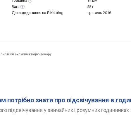
Товщина
14 мм
Вага
58 г
Дата додавання на E-Katalog
травень 2016
ристики і комплектацію товару
ам потрібно знати про підсвічування в год
го підсвічування у звичайних і розумних годинниках