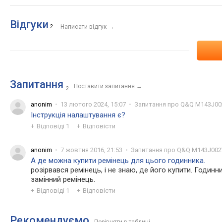
Відгуки
→
2
Написати відгук
Запитання
Поставити запитання
→
2
anonim
13 лютого 2024, 15:07
Запитання про Q&Q M143J00
Інструкція налаштування є?
Відповіді
1
Відповісти
anonim
7 жовтня 2016, 21:53
Запитання про Q&Q M143J002
А де можна купити ремінець для цього годинника.
розірвався ремінець, і не знаю, де його купити. Годин
замінний ремінець.
Відповіді
1
Відповісти
Рекомендуємо