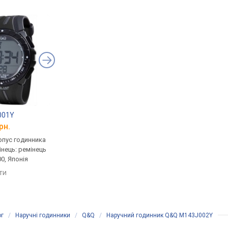
001Y
Calypso K5670/1
Calypso K5670/4
рн.
від 1 462 грн.
від 1 462 грн.
рпус годинника
кварцові, корпус годинника
кварцові, корпус го
інець: ремінець
пластик, світовий час,
пластик, світовий ча
0, Японія
ремінець: ремінець каучук,
ремінець: ремінець ка
WR 100, Китай
WR 100, Китай
яти
порівняти
порівняти
ог
/
Наручні годинники
/
Q&Q
/
Наручний годинник Q&Q M143J002Y