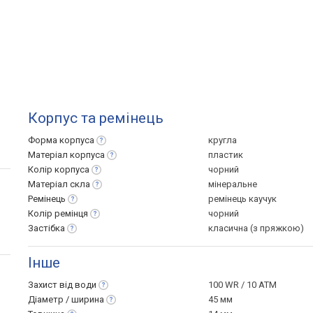
Корпус та ремінець
Форма
корпуса
кругла
Матеріал
корпуса
пластик
Колір
корпуса
чорний
Матеріал
скла
мінеральне
Ремінець
ремінець каучук
Колір
ремінця
чорний
Застібка
класична (з пряжкою)
Інше
Захист від
води
100 WR / 10 ATM
Діаметр /
ширина
45 мм