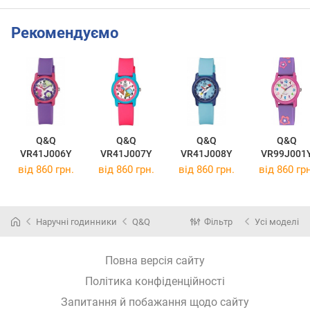
Рекомендуємо
Q&Q
Q&Q
Q&Q
Q&Q
VR41J006Y
VR41J007Y
VR41J008Y
VR99J001
від 860 грн.
від 860 грн.
від 860 грн.
від 860 грн
Наручні годинники
Q&Q
Фільтр
Усі моделі
Повна версія сайту
Політика конфіденційності
Запитання й побажання щодо сайту