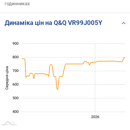
годинниках
Динаміка цін на Q&Q VR99J005Y
900
 000
200
300
800
Середня ціна
700
400
600
500
400
2024
2025
2028
2026
L