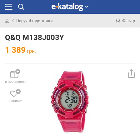
Наручні годинники
Фільтр
Шукали
раніше
Q&Q M138J003Y
1 389
грн.
в порівняння
в список