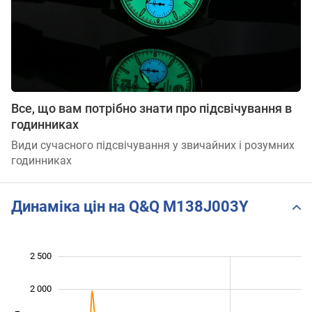
Все, що вам потрібно знати про підсвічування в
годинниках
Види сучасного підсвічування у звичайних і розумних
годинниках
Динаміка цін на Q&Q M138J003Y
2 500
 000
 000
-500
2 000