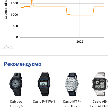
Середня ціна
1 500
1 000
1 000
500
0
2024
2025
2028
2026
L
Рекомендуємо
Calypso
Casio F-91W-1
Casio MTP-
Casio AE-
K5666/6
V001L-7B
1200WHD-1