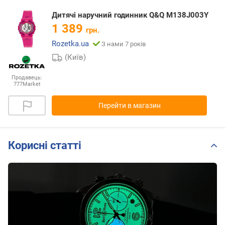
Дитячі наручний годинник Q&Q M138J003Y
1 389
грн.
Rozetka.ua
З нами 7 років
(Київ)
Продавець:
777Market
Перейти в магазин
Корисні статті