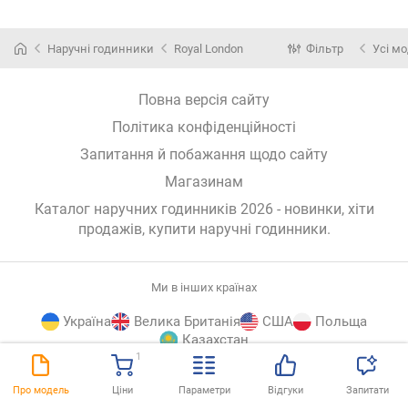
Наручні годинники
Royal London
Фільтр
Усі мо
Повна версія сайту
Політика конфіденційності
Запитання й побажання щодо сайту
Магазинам
Каталог наручних годинників 2026 - новинки, хіти
продажів,
купити наручні годинники
.
Ми в інших країнах
Україна
Велика Британія
США
Польща
Казахстан
1
E-
© E-Katalog, 2026
ВГОРУ
Про модель
Ціни
Параметри
Відгуки
Запитати
Katalog