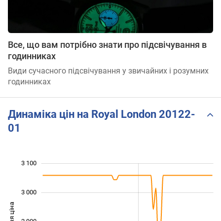
Все, що вам потрібно знати про підсвічування в
годинниках
Види сучасного підсвічування у звичайних і розумних
годинниках
Динаміка цін на Royal London 20122-
01
3 100
 600
 650
 750
 850
 950
 200
 500
3 000