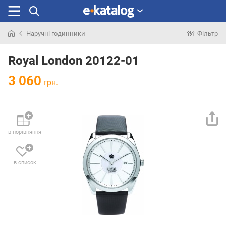
Наручні годинники
Фільтр
Шукали
раніше
Royal London 20122-01
3 060
грн.
в порівняння
в список