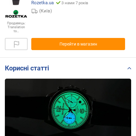
Rozetka.ua
З нами 7 років
(Київ)
Продавець:
Translation
to…
Перейти в магазин
Корисні статті