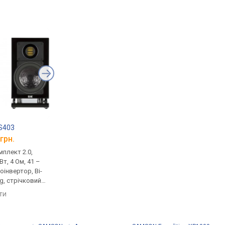
S403
F&D T-35X
Edifier P12
грн.
від 7 493 грн.
від 3 233 грн.
плект 2.0,
домашня, комплект 2.0,
домашня, комплект 2
Вт, 4 Ом, 41 –
активна, 80 Вт, 20 – 20000 Гц,
пасивна, 40 Вт, 6 Ом, 
оінвертор, Bi-
фазоінвертор, Bluetooth
20000 Гц, фазоінверт
g, стрічковий
порівняти
порівняти
ач
яти