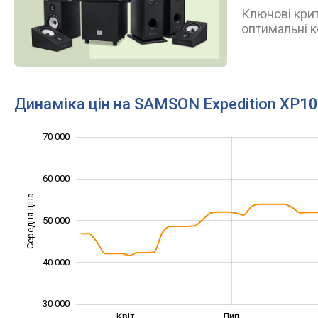
Ключові крит
оптимальні к
Динаміка цін на SAMSON Expedition XP1
20 000
25 000
35 000
45 000
80 000
10 000
70 000
60 000
Середня ціна
50 000
30 000
40 000
30 000
Січ. 2025
Жовт.
Квіт.
Лип.
L