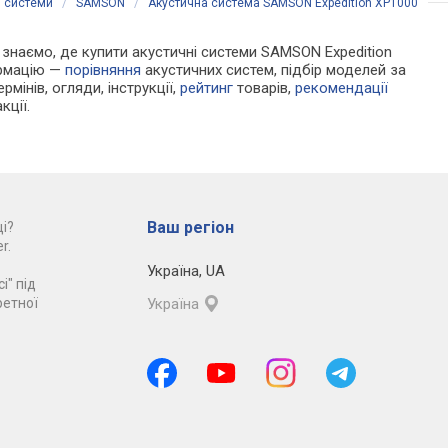
і системи
/
SAMSON
/
Акустична система SAMSON Expedition XP1000
Ми знаємо, де купити акустичні системи SAMSON Expedition
ормацію —
порівняння
акустичних систем, підбір моделей за
рмінів, огляди, інструкції,
рейтинг
товарів,
рекомендації
кції.
Ваш регіон
і?
r.
Україна
,
UA
і" під
ретної
Україна