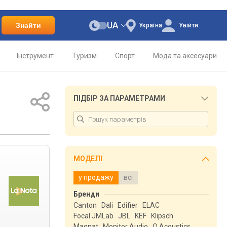
UA
Знайти
Україна
Увійти
Інструмент
Туризм
Спорт
Мода та аксесуари
ПІДБІР ЗА ПАРАМЕТРАМИ
МОДЕЛІ
у продажу
всі
Бренди
Canton
Dali
Edifier
ELAC
Focal JMLab
JBL
KEF
Klipsch
Magnat
Monitor Audio
Q Acoustics