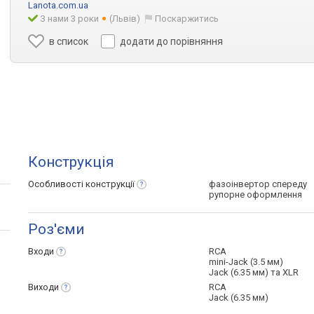
Lanota.com.ua
З нами 3 роки
(Львів)
Поскаржитись
в список
додати до порівняння
Конструкція
Особливості
конструкції
фазоінвертор спереду
рупорне оформлення
Роз'єми
Входи
RCA
mini-Jack (3.5 мм)
Jack (6.35 мм) та XLR
Виходи
RCA
Jack (6.35 мм)