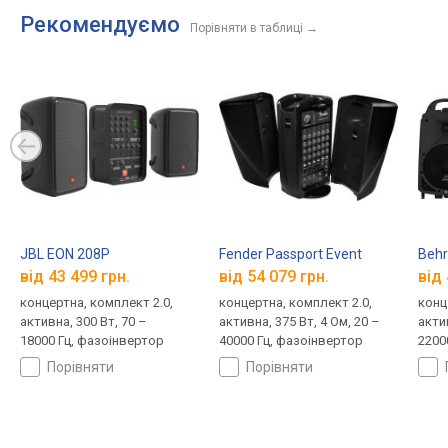
Рекомендуємо
Порівняти в таблиці
→
JBL EON 208P
Fender Passport Event
Behr
від 43 499 грн.
від 54 079 грн.
від 
концертна, комплект 2.0,
концертна, комплект 2.0,
конц
активна, 300 Вт, 70 –
активна, 375 Вт, 4 Ом, 20 –
актив
18000 Гц, фазоінвертор
40000 Гц, фазоінвертор
22000
порівняти
порівняти