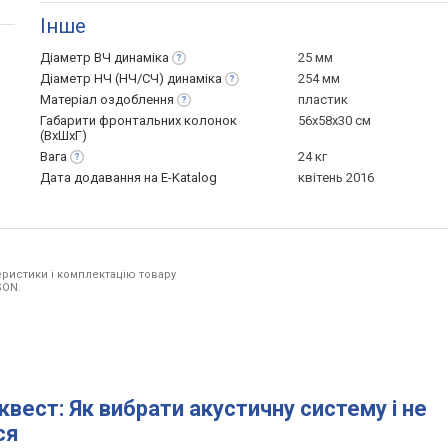
Інше
Діаметр ВЧ
динаміка
25 мм
Діаметр НЧ (НЧ/СЧ)
динаміка
254 мм
Матеріал
оздоблення
пластик
Габарити фронтальних колонок
56х58х30 см
(ВхШхГ)
Вага
24 кг
Дата додавання на E-Katalog
квітень 2016
ристики і комплектацію товару
SON.
квест: Як вибрати акустичну систему і не
ся