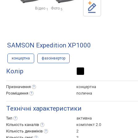
Відео
Фото
1
5
SAMSON Expedition XP1000
концертна
фазоінвертор
Колір
Призначення
концертна
Розміщення
полична
Технічні характеристики
Тип
активна
Кількість
каналів
комплект 2.0
Кількість
динаміків
2
Кількість
смуг
2