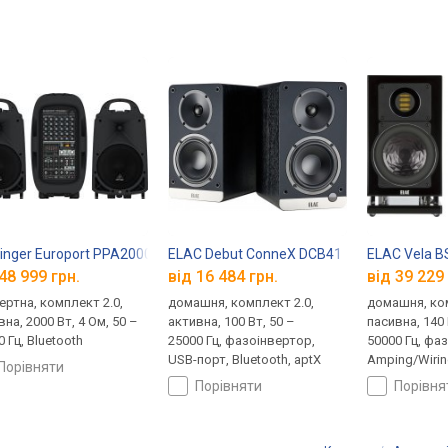
inger Europort PPA2000BT
ELAC Debut ConneX DCB41
ELAC Vela B
48 999 грн.
від 16 484 грн.
від 39 229 
ертна, комплект 2.0,
домашня, комплект 2.0,
домашня, ком
на, 2000 Вт, 4 Ом, 50 –
активна, 100 Вт, 50 –
пасивна, 140 
 Гц, Bluetooth
25000 Гц, фазоінвертор,
50000 Гц, фаз
USB-порт, Bluetooth, aptX
Amping/Wirin
порівняти
випромінюв
порівняти
порівн