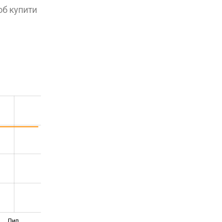
об купити
Лип.