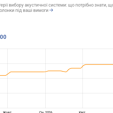
ерії вибору акустичної системи: що потрібно знати, щ
олонки під ваші вимоги
000
Жовт.
Січ. 2026
Квіт.