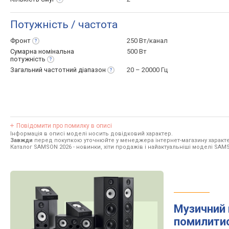
Потужність / частота
Фронт
250 Вт/канал
Сумарна номінальна
500 Вт
потужність
Загальний частотний
діапазон
20 – 20000 Гц
Повідомити про помилку в описі
Інформація в описі моделі носить довідковий характер.
Завжди
перед покупкою уточнюйте у менеджера інтернет-магазину характе
Каталог SAMSON 2026
- новинки, хіти продажів і найактуальніші моделі SAM
Музичний 
помилити