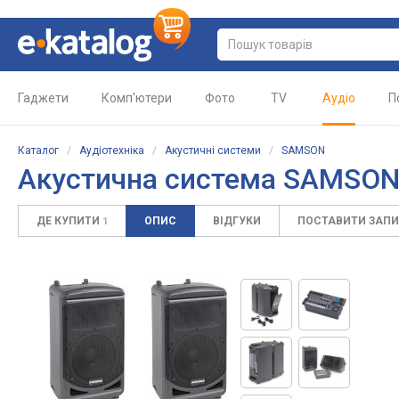
Гаджети
Комп'ютери
Фото
TV
Аудіо
П
Каталог
/
Аудіотехніка
/
Акустичні системи
/
SAMSON
Акустична система SAMSON 
ДЕ КУПИТИ
ОПИС
ВІДГУКИ
ПОСТАВИТИ ЗАП
1