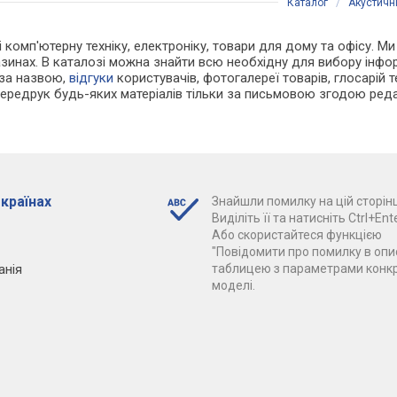
Каталог
/
Акустичн
 і комп'ютерну техніку, електроніку, товари для дому та офісу. 
зинах. В каталозі можна знайти всю необхідну для вибору інф
 за назвою,
відгуки
користувачів, фотогалереї товарів, глосарій те
Передрук будь-яких матеріалів тільки за письмовою згодою реда
 країнах
Знайшли помилку на цій сторінц
Виділіть її та натисніть Ctrl+Ente
Або скористайтеся функцією
"Повідомити про помилку в опис
анія
таблицею з параметрами конк
моделі.