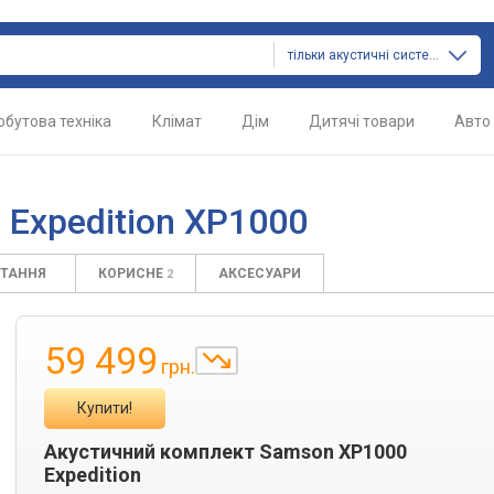
тільки акустичні системи
обутова техніка
Клімат
Дім
Дитячі товари
Авто
Expedition XP1000
ИТАННЯ
КОРИСНЕ
АКСЕСУАРИ
2
59 499
грн.
Купити!
Акустичний комплект Samson XP1000
Expedition