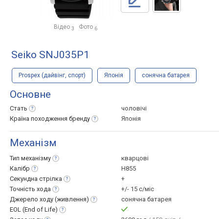
Відео
Фото
3
6
Seiko SNJ035P1
Prospex (дайвінг, спорт)
Японія
сонячна батарея
Основне
Стать
чоловічі
Країна походження
бренду
Японія
Механізм
Тип
механізму
кварцові
Калібр
H855
Секундна
стрілка
+
Точність
хода
+/- 15 с/міс
Джерело ходу
(живлення)
сонячна батарея
EOL (End of
Life)