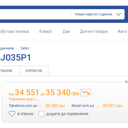
тільки наручні годинники
обутова техніка
Клімат
Дім
Дитячі товари
Авто
одинники
/
Seiko
NJ035P1
ИТАННЯ
КОРИСНЕ
Я
34 551
35 340
грн.
від
до
Порівняти ціни
→
2
Taketime.com.ua
→
35 340 грн.
Bezel.com.ua
→
34 551 грн.
в список
додати до порівняння