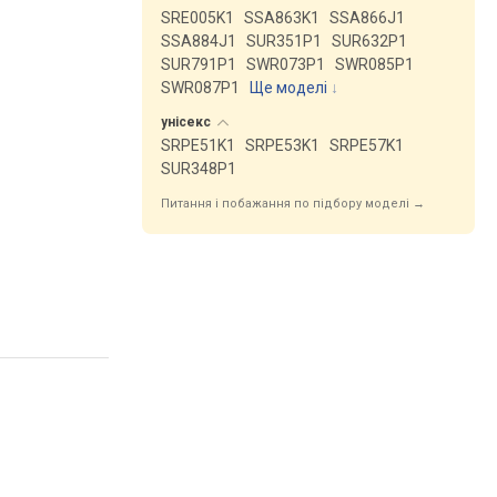
SRE005K1
SSA863K1
SSA866J1
SSA884J1
SUR351P1
SUR632P1
SUR791P1
SWR073P1
SWR085P1
SWR087P1
Ще моделі
↓
унісекс
SRPE51K1
SRPE53K1
SRPE57K1
SUR348P1
Питання і побажання по підбору моделі →