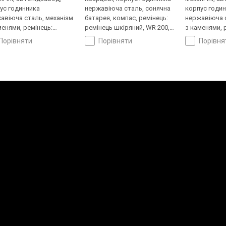
ус годинника
нержавіюча сталь, сонячна
корпус годи
авіюча сталь, механізм
батарея, компас, ремінець:
нержавіюча с
менями, ремінець:
ремінець шкіряний, WR 200,
з каменями, 
нець каучук, WR 100,
Японія
браслет стал
порівняти
порівняти
порівн
ія
Японія