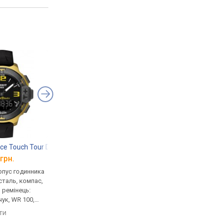
17.051.01
ce Touch Tour De France 2016 T081.420.97.057.07
TISSOT T047.220.47.111.00
Casio F-91W-1
грн.
від 30 460 грн.
від 1 320 грн.
рпус годинника
кварцові, корпус годинника
кварцові, корпус го
таль, компас,
нержавіюча сталь,
пластик, ремінець: р
, ремінець:
термометр, компас,
каучук, WR 30, Японія
чук, WR 100,
висотомір, барометр,
порівняти
світовий час, ремінець:
яти
порівняти
ремінець каучук, WR 100,