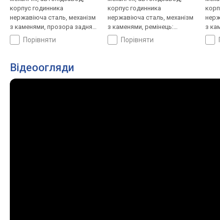
корпус годинника
корпус годинника
корп
нержавіюча сталь, механізм
нержавіюча сталь, механізм
нерж
з каменями, прозора задня
з каменями, ремінець:
з ка
кришка, компас, ремінець:
браслет сталь, WR 200,
ремі
порівняти
порівняти
ремінець шкіряний, WR 200,
Японія
Япон
Японія
Відеоогляди