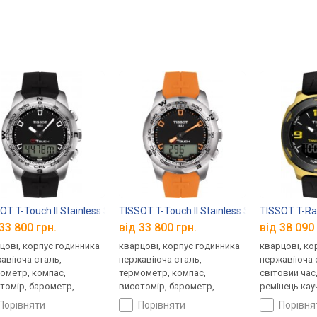
OT T-Touch II Stainless Steel T047.420.17.051.00
TISSOT T-Touch II Stainless Steel T047.420.
TISSOT T-Ra
33 800 грн.
від 33 800 грн.
від 38 090 
цові, корпус годинника
кварцові, корпус годинника
кварцові, ко
авіюча сталь,
нержавіюча сталь,
нержавіюча с
ометр, компас,
термометр, компас,
світовий час
томір, барометр,
висотомір, барометр,
ремінець кау
овий час, ремінець:
світовий час, ремінець:
Швейцарія
порівняти
порівняти
порівн
нець каучук, WR 100,
ремінець каучук, WR 100,