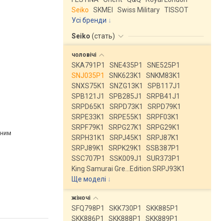
Seiko
SKMEI
Swiss Military
TISSOT
Усі бренди
Seiko
(
стать
)
чоловічі
SKA791P1
SNE435P1
SNE525P1
SNJ035P1
SNK623K1
SNKM83K1
SNXS75K1
SNZG13K1
SPB117J1
SPB121J1
SPB285J1
SRPB41J1
SRPD65K1
SRPD73K1
SRPD79K1
SRPE33K1
SRPE55K1
SRPF03K1
SRPF79K1
SRPG27K1
SRPG29K1
рним
SRPH31K1
SRPJ45K1
SRPJ87K1
SRPJ89K1
SRPK29K1
SSB387P1
SSC707P1
SSK009J1
SUR373P1
King Samurai Gre…Edition SRPJ93K1
Ще моделі
↓
жіночі
SFQ798P1
SKK730P1
SKK885P1
SKK886P1
SKK888P1
SKK889P1