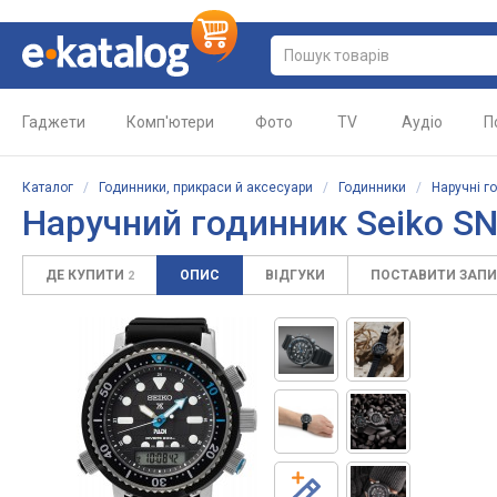
Гаджети
Комп'ютери
Фото
TV
Аудіо
П
Каталог
/
Годинники, прикраси й аксесуари
/
Годинники
/
Наручні г
Наручний годинник Seiko S
ДЕ КУПИТИ
ОПИС
ВІДГУКИ
ПОСТАВИТИ ЗАП
2