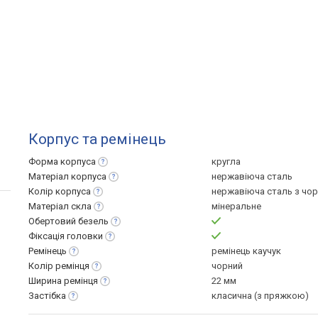
Корпус та ремінець
Форма
корпуса
кругла
Матеріал
корпуса
нержавіюча сталь
Колір
корпуса
нержавіюча сталь з чо
Матеріал
скла
мінеральне
Обертовий
безель
Фіксація
головки
Ремінець
ремінець каучук
Колір
ремінця
чорний
Ширина
ремінця
22 мм
Застібка
класична (з пряжкою)