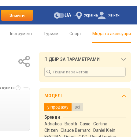
UA
Знайти
Україна
Увійти
Інструмент
Туризм
Спорт
Мода та аксесуари
ПІДБІР ЗА ПАРАМЕТРАМИ
к купити
МОДЕЛІ
у продажу
всі
Бренди
Adriatica
Bigotti
Casio
Certina
Citizen
Claude Bernard
Daniel Klein
FESTINA
Orient
Q&Q
Royal London