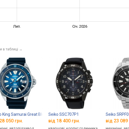
Лип.
Січ. 2026
и в таблиці
→
o King Samurai Great Blue PADI Edition SRPJ93K1
Seiko SSC707P1
Seiko SRPF
28 050 грн.
від 18 400 грн.
від 23 089 
нічні, автопідзавод,
кварцові, корпус годинника
механічні, а