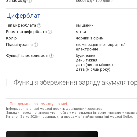
Запас
ходу
3600 год
/ 150 днів /
Циферблат
Тип
циферблата
змішаний
Розмітка
циферблата
мітки
Колір
чорний з сірим
Підсвічування
люмінесцентне покриття/
електронне
Функції та
можливості
будильник
день тижня
дата (число місяця)
дата (місяць року)
Функція збереження заряду акумулятор
Повідомити про помилку в описі
Інформація в описі моделі носить довідковий характер.
Завжди
перед покупкою уточнюйте у менеджера інтернет-магазину характе
Каталог Seiko 2026
- новинки, хіти продажів і найактуальніші моделі Seiko.