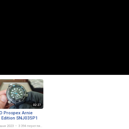
O Prospex Arnie
 Edition SNJ035P1
авня 2023
3 394 перегляда