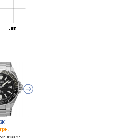
Лип.
03K1
Seiko SPB117J1
Seiko SRPF79K1
грн.
від 37 900 грн.
від 32 200 грн.
втопідзавод,
механічні, автопідзавод,
механічні, автопідза