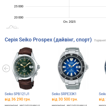
25 000
20 000
Січ. 2027
Лип.
Січ. 2025
L
Серія Seiko Prospex (дайвінг, спорт)
Порівнят
Seiko SPB121J1
Seiko SRPE33K1
Seik
від 36 290 грн.
від 30 500 грн.
від 
механічні, автопідзавод,
механічні, автопідзавод,
меха