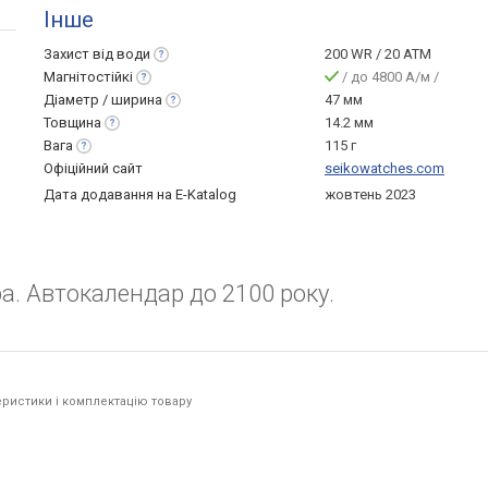
Інше
Захист від
води
200 WR / 20 ATM
Магнітостійкі
/ до 4800 A/м /
Діаметр /
ширина
47 мм
Товщина
14.2 мм
Вага
115 г
Офіційний сайт
seikowatches.com
Дата додавання на E-Katalog
жовтень 2023
а. Автокалендар до 2100 року.
ристики і комплектацію товару