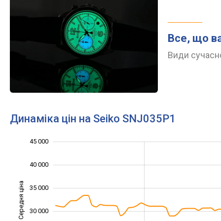
Все, що в
Види сучасно
Динаміка цін на Seiko SNJ035P1
45 000
10 000
15 000
50 000
40 000
Середня ціна
35 000
20 000
30 000