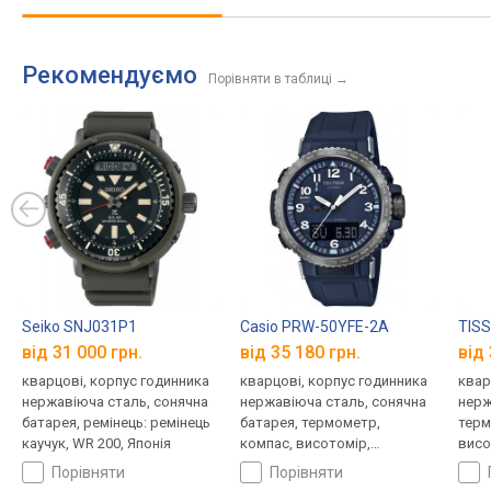
Рекомендуємо
Порівняти в таблиці
→
Seiko SNJ031P1
Casio PRW-50YFE-2A
TISS
від 31 000 грн.
від 35 180 грн.
від 
кварцові, корпус годинника
кварцові, корпус годинника
квар
нержавіюча сталь, сонячна
нержавіюча сталь, сонячна
нерж
батарея, ремінець: ремінець
батарея, термометр,
терм
каучук, WR 200, Японія
компас, висотомір,
висо
барометр, світовий час,
світ
порівняти
порівняти
ремінець: ремінець каучук,
ремі