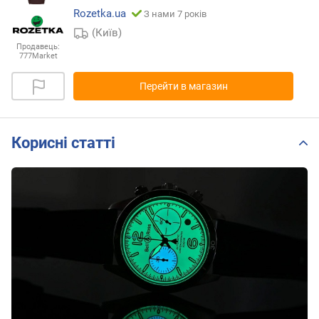
Rozetka.ua
З нами 7 років
(Київ)
Продавець:
777Market
Перейти в магазин
Корисні статті