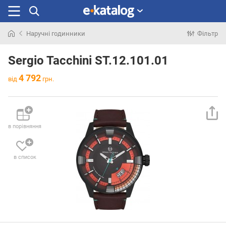
Наручні годинники
Фільтр
Шукали
раніше
Sergio Tacchini ST.12.101.01
4 792
від
грн.
в порівняння
в список